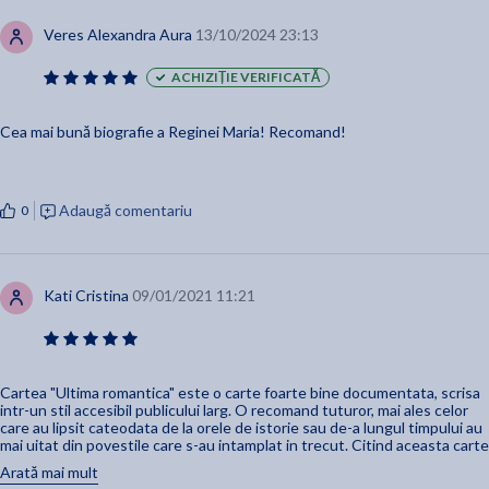
Veres Alexandra Aura
13/10/2024 23:13
ACHIZIȚIE VERIFICATĂ
Cea mai bună biografie a Reginei Maria! Recomand!
Adaugă comentariu
0
Kati Cristina
09/01/2021 11:21
Cartea "Ultima romantica" este o carte foarte bine documentata, scrisa
intr-un stil accesibil publicului larg. O recomand tuturor, mai ales celor
care au lipsit cateodata de la orele de istorie sau de-a lungul timpului au
mai uitat din povestile care s-au intamplat in trecut. Citind aceasta carte
citim de fapt o poveste, una adevarata care ne da ocazia sa aflam
Arată mai mult
nenumarate fapte istorice sau sa ni le aducem aminte din vremea cand