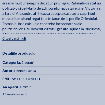
era mai mult un neajuns decat un privilegiu. Ratiunile de stat au
obligat-o si pe Maria de Edinburgh, nepoata reginei Victoria si
a tarului Alexandru al II-lea, sa accepte casatoria cu printul
mostenitor al unui regat foarte tanar de la portile Orientului,
Romania. Insa calculele capetelor incoronate si ale
politicienilor s-au dovedit cu totul gresite. Ajunsa la Bucuresti,
Maria a descoperit ca frumusetea, farmecul si inteligenta o
Citește mai mult
indreptatesc sa joace un rol mai important si mai folositor
pentru noua sa patrie, pe care a invatat sa o iubeasca patimas.
Ca regina, Maria a fost simbolul datator de speranta al
Detaliile produsului
Romaniei in anii grei ai Primului Razboi Mondial, fie mergand
pe front, fie implicandu-se in jocurile aparent subtile ale
Categoria:
Biografii
diplomatiilor occidentale. Ca femeie, a avut pasiuni si deceptii,
trebuind sa lupte cu prejudecatile epocii sale. Ca mama, a fost
Autor:
Hannah Pakula
implinita si a indurat si durerea pierderii unui fiu. Ca scriitoare, a
Editura:
CURTEA VECHE
cunoscut succesul in tara ei si in intreaga lume. Ca
personalitate, iradianta si excentrica, a fost favorita presei
An aparitie:
2017
internationale, care a rasfatat-o cu superlative. Ca personaj
Afisează mai mult
istoric, a invins uitarea, chiar si in timpurile in care in patria sa
nu mai era ingaduit sa se vorbeasca despre marile simboluri si