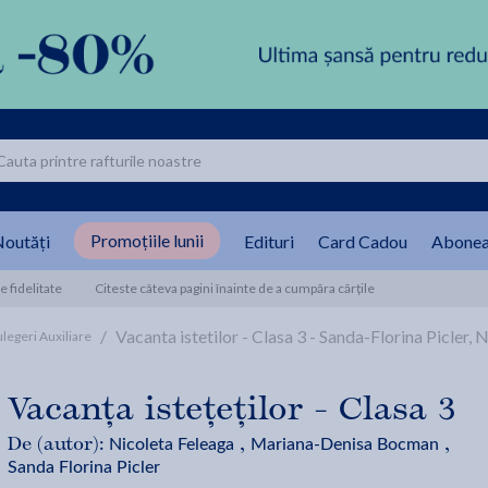
Promoțiile lunii
outăți
Edituri
Card Cadou
Abonea
 fidelitate
Citeste câteva pagini înainte de a cumpăra cărțile
/
Vacanta istetilor - Clasa 3 - Sanda-Florina Picle
legeri Auxiliare
Vacanța istețeților - Clasa 3
Nicoleta Feleaga
Mariana-Denisa Bocman
De (autor):
,
,
Sanda Florina Picler