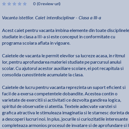
0
(0 review-uri)
Vacanta istetilor. Caiet interdisciplinar - Clasa a III-a
Acest caiet pentru vacanta imbina elemente din toate disciplinel
studiate in clasa a III-a si este conceput in conformitate cu
programa scolara aflata in vigoare.
Caietele de vacanta le permit elevilor sa lucreze acasa, in ritmul
lor, pentru aprofundarea materiei studiate pe parcursul anului
scolar. Cu ajutorul acestor auxiliare scolare, ei pot recapitula si
consolida cunostintele acumulate la clasa.
Caietele de lucru pentru vacanta reprezinta un suport eficient si
facil de a exersa competentele dobandite. Acestea contin o
varietate de exercitii si activitati ce dezvolta gandirea logica,
spiritul de observatie si atentia. Textele adecvate varstei si
grafica atractiva le stimuleaza imaginatia si le starnesc dorinta d
a descoperi lucruri noi. In plus, jocurile si curiozitatile interesante
completeaza armonios procesul de invatare si de aprofundare si 