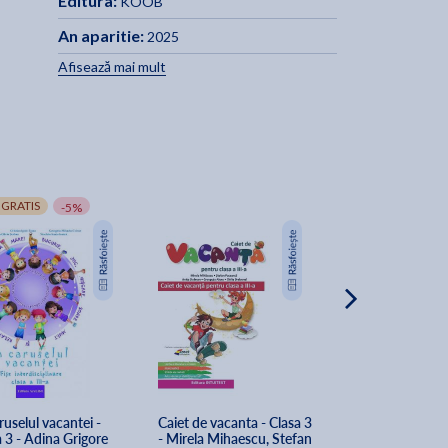
Editura:
KOOB
An aparitie:
2025
Afisează mai mult
 GRATIS
-5%
ruselul vacantei - 
Caiet de vacanta - Clasa 3 
Repetam si nu ui
 3 - Adina Grigore
- Mirela Mihaescu, Stefan 
Recapitulari pen