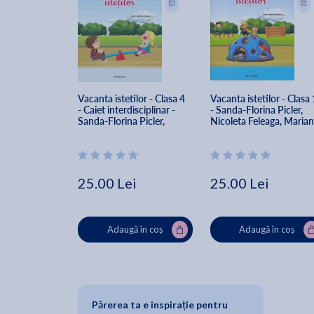
Vacanta istetilor - Clasa 4 
Vacanta istetilor - Clasa 
- Caiet interdisciplinar - 
- Sanda-Florina Picler, 
Sanda-Florina Picler, 
Nicoleta Feleaga, Marian
Nicoleta Feleaga, Mariana-
Denisa Bocman
Denisa Bocman
25.00 Lei
25.00 Lei
Adaugă în coș
Adaugă în coș
Părerea ta e inspirație pentru