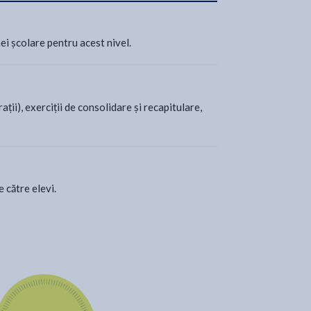
mei școlare pentru acest nivel.
ii), exerciții de consolidare și recapitulare,
e către elevi.