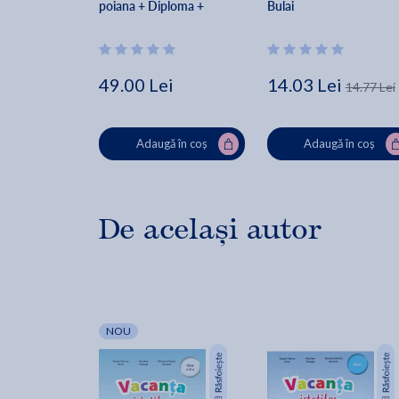
poiana + Diploma + 
Bulai
Medalie - Clasa 3 - Corina 
Istrate, Dora Macean, 
Manuela Koszorus
49.00 Lei
14.03 Lei
14.77 Lei
Adaugă în coș
Adaugă în coș
De același autor
NOU