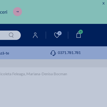
X
0
0
0371.781.781
ză-te
r, Nicoleta Feleaga, Mariana-Denisa Bocman