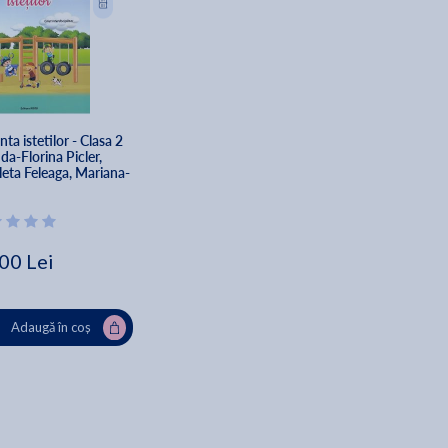
ta istetilor - Clasa 2 
da-Florina Picler, 
leta Feleaga, Mariana-
sa Bocman
00 Lei
Adaugă în coș