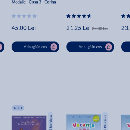
Medalie - Clasa 3 - Corina 
Istrate, Dora Macean, 
Manuela Koszorus
45.00 Lei
21.25 Lei
23.
25.00 Lei
Adaugă în coș
Adaugă în coș
NOU