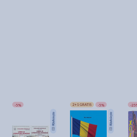
2+1 GRATIS
-5%
-5%
-25