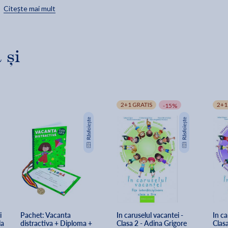
cresc celor mici bucuria de a lucra.
Citește mai mult
 și
2+1 GRATIS
2+1
-15%
 
Pachet: Vacanta 
In caruselul vacantei - 
In ca
a 
distractiva + Diploma + 
Clasa 2 - Adina Grigore
Clasa