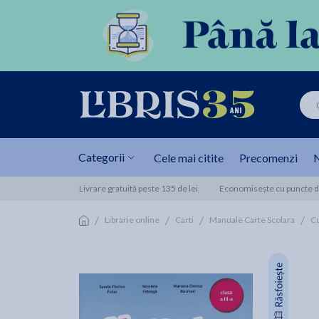
Categorii
Cele mai citite
Precomenzi
N
Livrare gratuită peste 135 de lei
Economisește cu puncte de
/
/
/
/
Librarie online
Carti
Manuale Carte Scolara
Cu