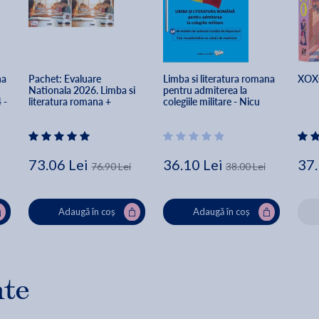
a 
Pachet: Evaluare 
Limba si literatura romana 
XOXO
Nationala 2026. Limba si 
pentru admiterea la 
 - 
literatura romana + 
colegiile militare - Nicu 
Modele si sugestii de 
Stejerean
, 
rezolvare - Clasa 8 - 
Georgiana Andreea Nistor, 
Constantin Ciprian Nistor, 
Ileana Popescu
73.06 Lei
36.10 Lei
37.
76.90 Lei
38.00 Lei
Adaugă în coș
Adaugă în coș
nte