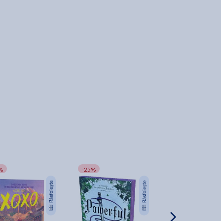
%
-25%