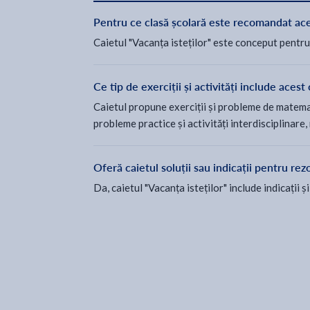
Pentru ce clasă școlară este recomandat ace
Caietul "Vacanța isteților" este conceput pentru e
Ce tip de exerciții și activități include acest 
Caietul propune exerciții și probleme de matemati
probleme practice și activități interdisciplinare
Oferă caietul soluții sau indicații pentru rez
Da, caietul "Vacanța isteților" include indicații ș