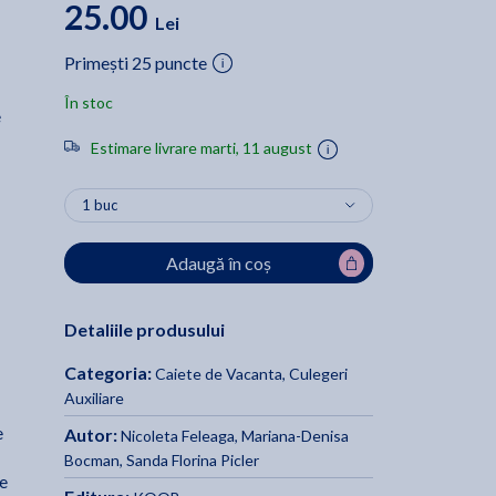
25.00
Lei
Primești 25 puncte
În stoc
e
Estimare livrare marti, 11 august
Adaugă în coș
Detaliile produsului
Categoria:
Caiete de Vacanta
,
Culegeri
Auxiliare
e
Autor:
Nicoleta Feleaga
,
Mariana-Denisa
Bocman
,
Sanda Florina Picler
le