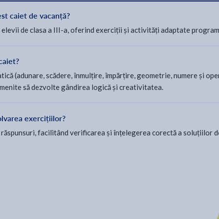
st caiet de vacanță?
levii de clasa a III-a, oferind exerciții și activități adaptate progra
caiet?
că (adunare, scădere, înmulțire, împărțire, geometrie, numere și operaț
, menite să dezvolte gândirea logică și creativitatea.
olvarea exercițiilor?
i răspunsuri, facilitând verificarea și înțelegerea corectă a soluțiilor d