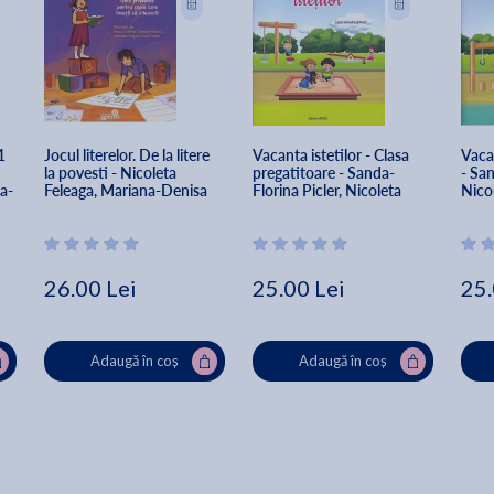
1 
Jocul literelor. De la litere 
Vacanta istetilor - Clasa 
Vacan
la povesti - Nicoleta 
pregatitoare - Sanda-
- San
a-
Feleaga, Mariana-Denisa 
Florina Picler, Nicoleta 
Nico
Bocman, Sanda Florina 
Feleaga, Mariana-Denisa 
Deni
Picler
Bocman
26.00 Lei
25.00 Lei
25.
Adaugă în coș
Adaugă în coș