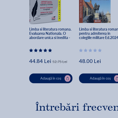
Limba si literatura romana. 
Limba si literatura roman
Evaluarea Nationala. O 
pentru admiterea in 
abordare unica si inedita - 
colegiile militare Ed.2024
Mariana Badea
Bianca Stanciu, Iulian 
Negura, Teodora Dancila
Cristina Pretorian, Irina-
Roxana Georgescu
44.84 Lei
48.00 Lei
52.75 Lei
Adaugă în coș
Adaugă în coș
Întrebări frecve