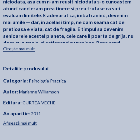
niciodata, asa cum n-am reusit niciodata s-o cunoastem
atunci cand eram prea tinere si prea trufase ca sa-i
evaluam limitele. E adevarat ca, imbatranind, devenim
mai umile — dar, in acelasi timp, ne dam seama cat de
pretioasa e viata, cat de fragila. E timpul sa devenim
senioarele acestei planete, cele care ii poarta de grija, nu
doar cu numele, ci actionand cu pasiune. Pana cand
Citește mai mult
Dumnezeu ne va chema acasa, trebuie sa transformam
aceasta lume in casa visurilor noastre.
In acest moment, revelatia ca nu mai suntem tinere intra
Detaliile produsului
in coliziune cu un sentiment al imperiozitatii istoriei. Ochii
ni se deschid pentru a privi gravitatea situatiei actuale, iar
Categoria:
Psihologie Practica
dorinta noastra cea mai fierbinte este sa gasim, cumva, o
rezolvare. Cand ne reinnoim legamantul fata de cursul
Autor:
Marianne Williamson
vietii, acesta ni se reincredinteaza. Cand ne dedicam —
Editura:
CURTEA VECHE
acum, dupa ce ne-am maturizat in sfarsit — unui viitor
care este tot ce poate fi si tot ce trebuie sa fie, ne simtim
An aparitie:
2011
iertate pentru un trecut care n-a fost asa cum s-ar fi
Afisează mai mult
cuvenit.
„Marianne Williamson este, in opinia mea, cel mai bun