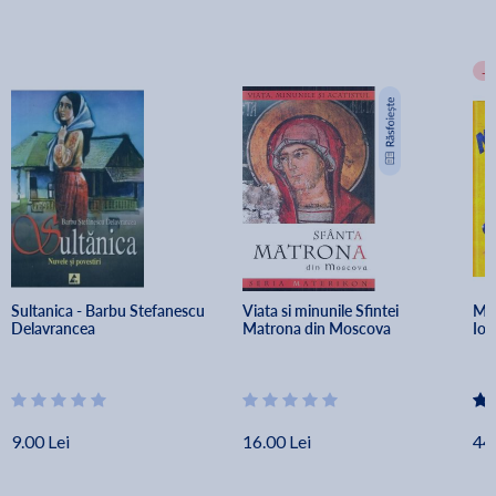
-
Sultanica - Barbu Stefanescu 
Viata si minunile Sfintei 
Mam
Delavrancea
Matrona din Moscova
Ioa
9.00 Lei
16.00 Lei
44.