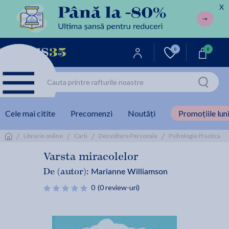
X
0
0
Cele mai citite
Precomenzi
Noutăți
Promoțiile luni
/
/
/
/
/
Librarie online
Carti
Dezvoltare Personala
Psihologie Practica
Varsta miracolelor
Marianne Williamson
De (autor):
0
(0 review-uri)