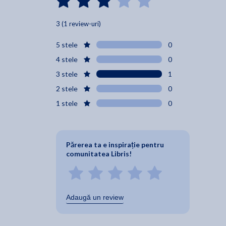
3 (1 review-uri)
5 stele
0
4 stele
0
3 stele
1
2 stele
0
1 stele
0
Părerea ta e inspirație pentru
comunitatea Libris!
Adaugă un review