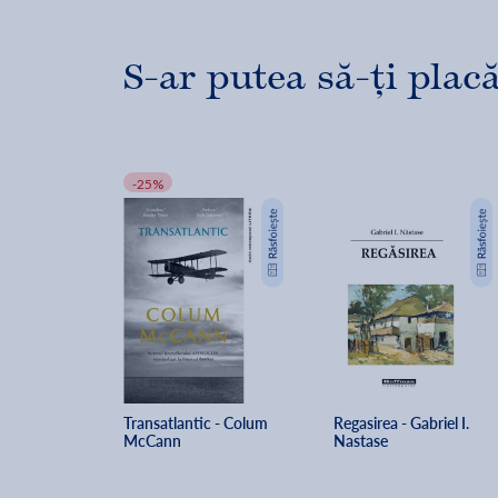
S-ar putea să-ți placă
-25%
Transatlantic - Colum 
Regasirea - Gabriel I. 
McCann
Nastase