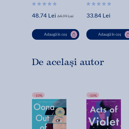
48.74 Lei
33.84 Lei
64.99 Lei
Adaugă în coș
Adaugă în coș
De același autor
-10%
-10%