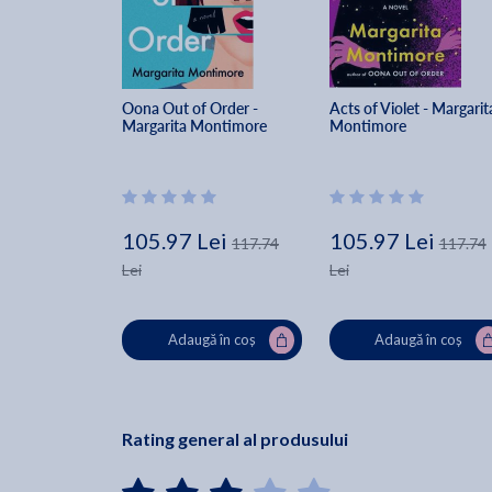
Oona Out of Order - 
Acts of Violet - Margarit
Margarita Montimore
Montimore
105.97 Lei
105.97 Lei
117.74
117.74
Lei
Lei
Adaugă în coș
Adaugă în coș
Rating general al produsului