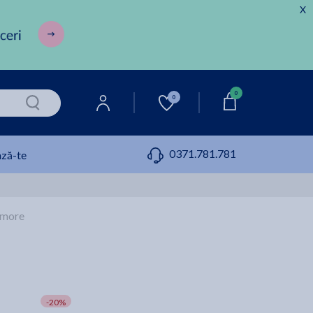
X
0
0
0371.781.781
ză-te
imore
-20%