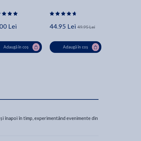
00 Lei
44.95 Lei
31.71 Lei
49.95 Lei
42
Adaugă în coș
Adaugă în coș
Adaugă în
 și înapoi în timp, experimentând evenimente din