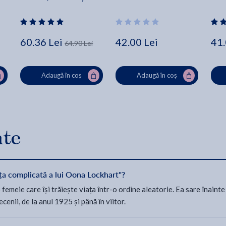
60.36 Lei
42.00 Lei
41.
64.90 Lei
Adaugă în coș
Adaugă în coș
nte
ța complicată a lui Oona Lockhart"?
meie care își trăiește viața într-o ordine aleatorie. Ea sare înainte
cenii, de la anul 1925 și până în viitor.