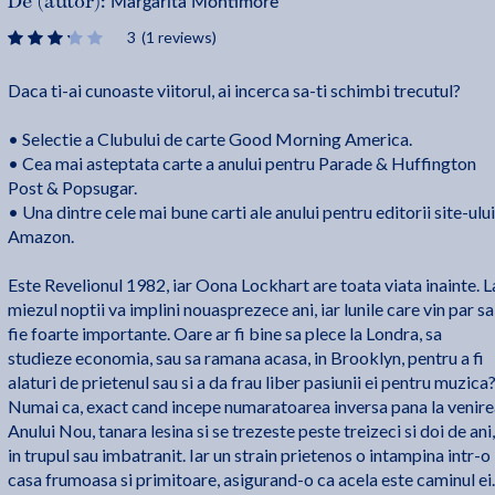
Margarita Montimore
De (autor):
3
(1 reviews)
Daca ti-ai cunoaste viitorul, ai incerca sa-ti schimbi trecutul?
• Selectie a Clubului de carte Good Morning America.
• Cea mai asteptata carte a anului pentru Parade & Huffington
Post & Popsugar.
• Una dintre cele mai bune carti ale anului pentru editorii site-ului
Amazon.
Este Revelionul 1982, iar Oona Lockhart are toata viata inainte. L
miezul noptii va implini nouasprezece ani, iar lunile care vin par sa
fie foarte importante. Oare ar fi bine sa plece la Londra, sa
studieze economia, sau sa ramana acasa, in Brooklyn, pentru a fi
alaturi de prietenul sau si a da frau liber pasiunii ei pentru muzica
Numai ca, exact cand incepe numaratoarea inversa pana la venire
Anului Nou, tanara lesina si se trezeste peste treizeci si doi de ani,
in trupul sau imbatranit. Iar un strain prietenos o intampina intr-o
casa frumoasa si primitoare, asigurand-o ca acela este caminul ei.