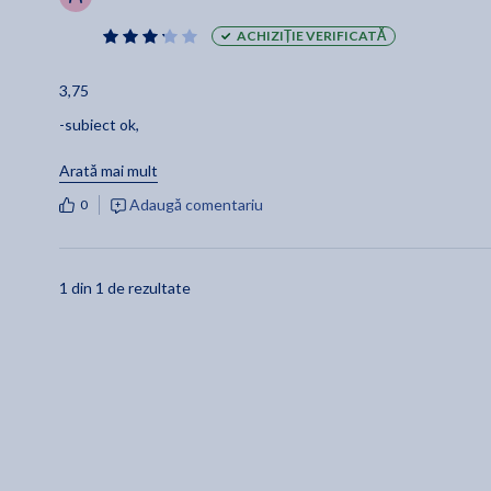
ACHIZIȚIE VERIFICATĂ
3,75
-subiect ok,
abordare ok,
Arată mai mult
-am regasit in carte multe fraze care" sunau bine"
Adaugă comentariu
0
-coperta simpatica
-4 zile de lectura
1 din 1 de rezultate
(cu finalizarea acestei carti am inceput luna septembrie)