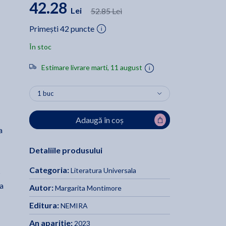
42.28
Lei
52.85 Lei
Primești 42 puncte
În stoc
Estimare livrare marti, 11 august
Adaugă în coș
a
Detaliile produsului
Categoria:
Literatura Universala
?
a
Autor:
Margarita Montimore
Editura:
NEMIRA
An aparitie:
2023