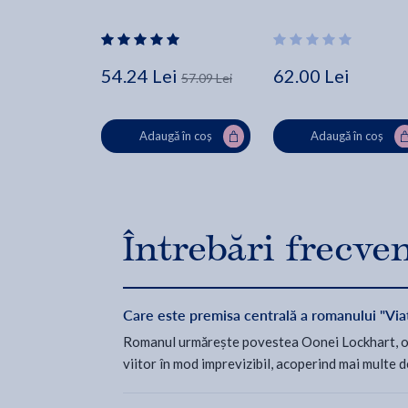
54.24 Lei
62.00 Lei
57.09 Lei
Adaugă în coș
Adaugă în coș
Întrebări frecve
Care este premisa centrală a romanului "Via
Romanul urmărește povestea Oonei Lockhart, o fe
viitor în mod imprevizibil, acoperind mai multe de