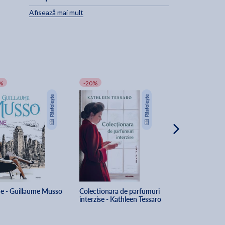
Afisează mai mult
-
%
-20%
-20%
e - Guillaume Musso
Colectionara de parfumuri 
Cele doua vieti al
interzise - Kathleen Tessaro
Bird - Josie Silve