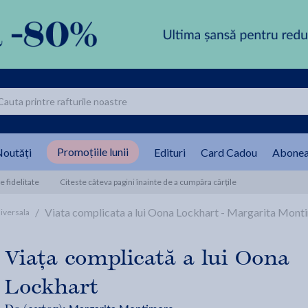
Promoțiile lunii
outăți
Edituri
Card Cadou
Abonea
 fidelitate
Citeste câteva pagini înainte de a cumpăra cărțile
/
Viata complicata a lui Oona Lockhart - Margarita Mont
iversala
Viața complicată a lui Oona
Lockhart