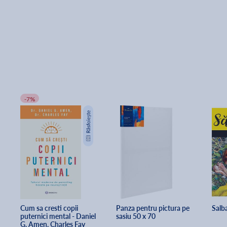
-7%
Cum sa cresti copii 
Panza pentru pictura pe 
Salba
puternici mental - Daniel 
sasiu 50 x 70
G. Amen, Charles Fay