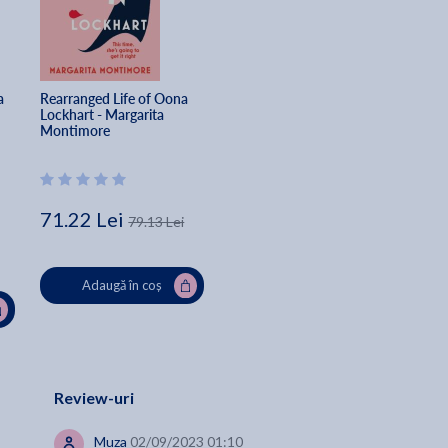
a 
Rearranged Life of Oona 
Lockhart - Margarita 
Montimore
71.22 Lei
79.13 Lei
Adaugă în coș
Review-uri
Muza
02/09/2023 01:10