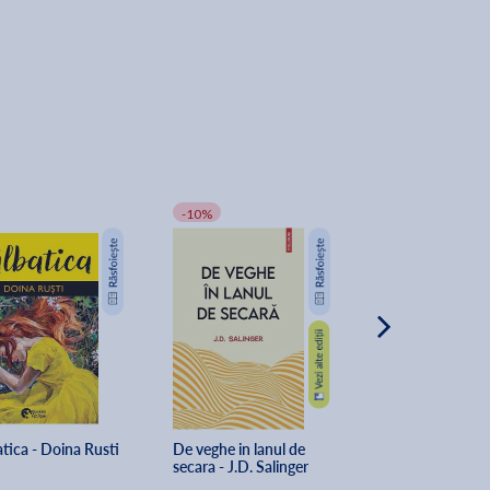
-10%
-25%
tica - Doina Rusti
De veghe in lanul de 
Adam si Eva - Liv
secara - J.D. Salinger
Rebreanu