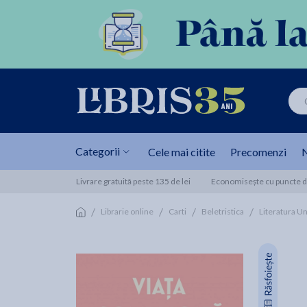
Categorii
Cele mai citite
Precomenzi
N
Livrare gratuită peste 135 de lei
Economisește cu puncte de
/
/
/
/
Librarie online
Carti
Beletristica
Literatura Un