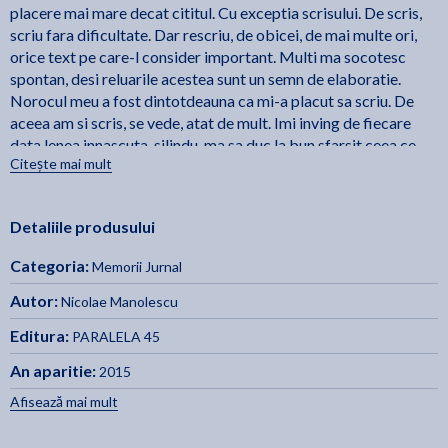
placere mai mare decat cititul. Cu exceptia scrisului. De scris,
scriu fara dificultate. Dar rescriu, de obicei, de mai multe ori,
orice text pe care-l consider important. Multi ma socotesc
spontan, desi reluarile acestea sunt un semn de elaboratie.
Norocul meu a fost dintotdeauna ca mi-a placut sa scriu. De
aceea am si scris, se vede, atat de mult. Imi inving de fiecare
data lenea innascuta, silindu-ma sa duc la bun sfarsit ceea ce
Citește mai mult
am inceput. Istoria critica a reprezentat, din acest punct
devedere, cel mai mare pariu cu mine insumi. Am, in scris, mania
lucrului incheiat, care e forma mea de ordine, dar care se bate
Detaliile produsului
cap in cap cu impulsul de a nu admite, in viata, nicio ordine
prestabilita. (...) Politic, am fost un liberal bine temperat de un
Categoria:
Memorii Jurnal
spirit conservator. N-am iubit inovatiile, dar nu-i urasc pe
avangardisti. Detest, mai presus de orice, isteria, delirul,
Autor:
Nicolae Manolescu
irationalitatea. Rationalismul meu incurabil nu e scutit de o
Editura:
PARALELA 45
puternica atractie pentru ce nu inteleg. - Nicolae Manolescu
An aparitie:
2015
Afisează mai mult