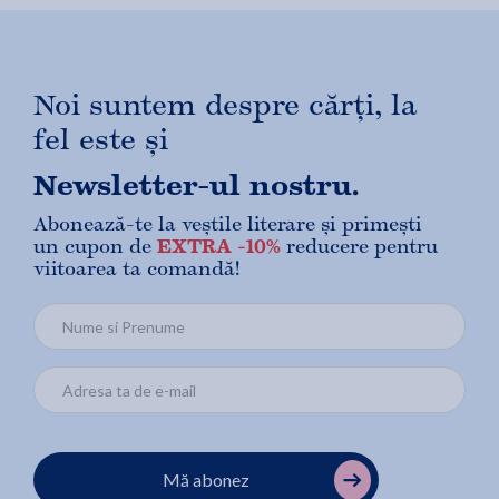
Noi suntem despre cărți, la
fel este și
Newsletter-ul nostru.
Abonează-te la veștile literare și primești
un cupon de
EXTRA -10%
reducere pentru
viitoarea ta comandă!
Mă abonez