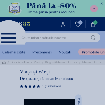
X
0
0
Cele mai citite
Precomenzi
Noutăți
Promoțiile luni
/
/
/
/
/
Librarie online
Carti
Biografii Memorii Jurnale
Memorii Jurnal
Viața și cărți
Nicolae Manolescu
De (autor):
5
(5 reviews)