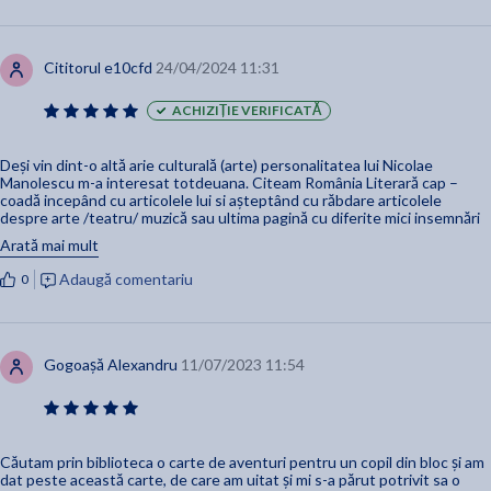
Cititorul e10cfd
24/04/2024 11:31
ACHIZIȚIE VERIFICATĂ
Deși vin dint-o altă arie culturală (arte) personalitatea lui Nicolae
Manolescu m-a interesat totdeuana. Citeam România Literară cap –
coadă incepând cu articolele lui si așteptând cu răbdare articolele
despre arte /teatru/ muzică sau ultima pagină cu diferite mici insemnări
cu haz. Il văzusem și la Profesioniștii Eugeniei Vodă. Cât de adevărată și
Arată mai mult
nesofisticată personalitate. Așa că volumul cumpărat recent pe care am
inceput să il citesc mi-l aducea si mai aproape prin litera cărtii pe care o
Adaugă comentariu
0
țin în mână. Mulțumesc.
Gogoașă Alexandru
11/07/2023 11:54
Căutam prin biblioteca o carte de aventuri pentru un copil din bloc și am
dat peste această carte, de care am uitat și mi s-a părut potrivit sa o