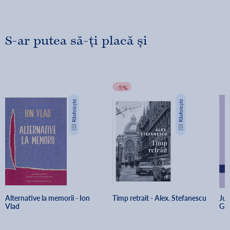
S-ar putea să-ți placă și
-5%
Alternative la memorii - Ion 
Timp retrait - Alex. Stefanescu
Jur
Vlad
Gri