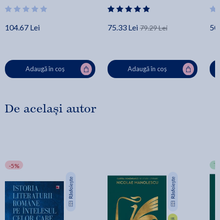
104.67 Lei
75.33 Lei
50.
79.29 Lei
Adaugă în coș
Adaugă în coș
De același autor
T
-5%