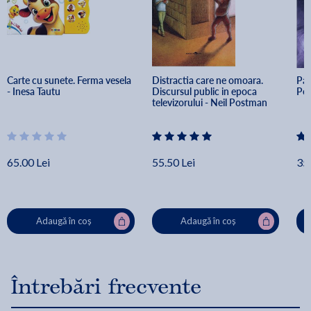
Carte cu sunete. Ferma vesela 
Distractia care ne omoara. 
Pat
- Inesa Tautu
Discursul public in epoca 
Pet
televizorului - Neil Postman
65.00 Lei
55.50 Lei
35.
Adaugă în coș
Adaugă în coș
Întrebări frecvente