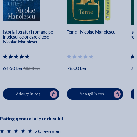
Istoria literaturii romane pe 
Teme - Nicolae Manolescu
Isto
intelesul celor care citesc - 
rom
Nicolae Manolescu
64.60 Lei
78.00 Lei
22
68.00 Lei
Adaugă în coș
Adaugă în coș
Rating general al produsului
5 (5 review-uri)