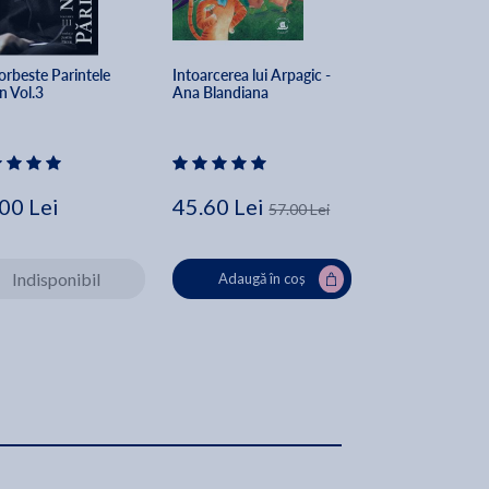
orbeste Parintele 
Intoarcerea lui Arpagic - 
Banii sau viata - 
n Vol.3
Ana Blandiana
Robin, Joe Dom
00 Lei
45.60 Lei
53.10 Lei
57.00 Lei
59
Indisponibil
Adaugă în coș
Adaugă în