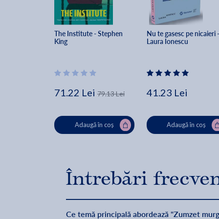
The Institute - Stephen 
Nu te gasesc pe nicaieri -
King
Laura Ionescu
71.22 Lei
41.23 Lei
79.13 Lei
Adaugă în coș
Adaugă în coș
Întrebări frecve
Ce temă principală abordează "Zumzet murg