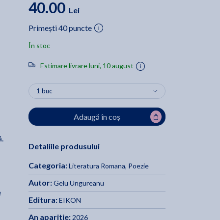
40.00
Lei
Primești 40 puncte
În stoc
Estimare livrare luni, 10 august
Adaugă în coș
ă.
Detaliile produsului
Categoria:
Literatura Romana
,
Poezie
Autor:
Gelu Ungureanu
e
Editura:
EIKON
An aparitie:
2026