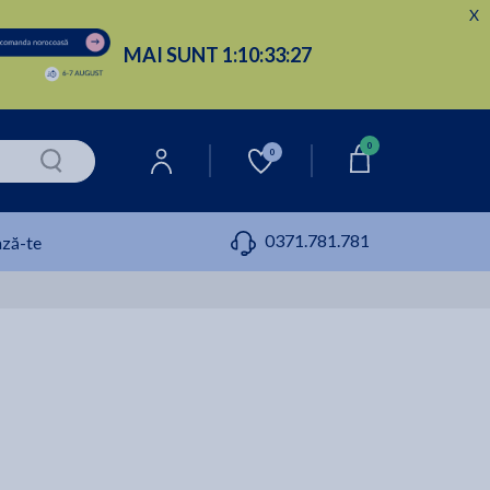
X
MAI SUNT
1:
10:
33:
26
0
0
0371.781.781
ză-te