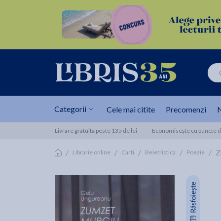
Categorii
Cele mai citite
Precomenzi
N
Livrare gratuită peste 135 de lei
Economisește cu puncte de
/
/
/
/
/
Z
Librarie online
Carti
Beletristica
Poezie