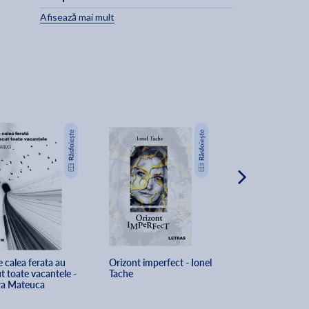
Afisează mai mult
,
 calea ferata au 
Orizont imperfect - Ionel 
Cerbul din padur
t toate vacantele - 
Tache
perzaniei - Petr
a Mateuca
Popescu