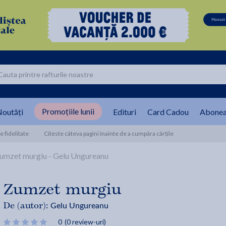
Promoțiile lunii
outăți
Edituri
Card Cadou
Abonea
 fidelitate
Citeste câteva pagini înainte de a cumpăra cărțile
umzet murgiu - Gelu Ungureanu
Zumzet murgiu
Gelu Ungureanu
De (autor):
0
(0 review-uri)