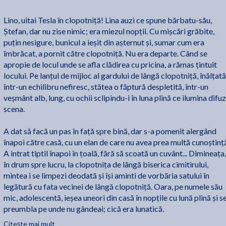
Lino, uitai Tesla în clopotniță! Lina auzi ce spune bărbatu-său,
Ștefan, dar nu zise nimic; era miezul nopții. Cu mișcări grăbite,
puțin nesigure, bunicul a ieșit din așternut și, sumar cum era
îmbrăcat, a pornit către clopotniță. Nu era departe. Când se
apropie de locul unde se afla clădirea cu pricina, a rămas țintuit
locului. Pe lanțul de mijloc al gardului de lângă clopotniță, înălțată
într-un echilibru nefiresc, stătea o făptură despletită, într-un
veșmânt alb, lung, cu ochii sclipindu-i în luna plină ce ilumina difuz
scena.
A dat să facă un pas în față spre bină, dar s-a pomenit alergând
înapoi către casă, cu un elan de care nu avea prea multă cunoștinț
A intrat tiptil înapoi în țoală, fără să scoată un cuvânt... Dimineața,
în drum spre lucru, la clopotnița de lângă biserica cimitirului,
mintea i se limpezi deodată și își aminti de vorbăria satului în
legătură cu fata vecinei de lângă clopotniță. Oara, pe numele său
mic, adolescentă, ieșea uneori din casă în nopțile cu lună plină și s
preumbla pe unde nu gândeai; cică era lunatică.
Citește mai mult