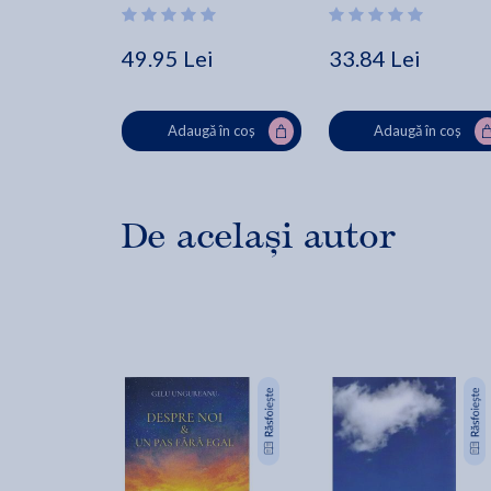
49.95 Lei
33.84 Lei
Adaugă în coș
Adaugă în coș
De același autor