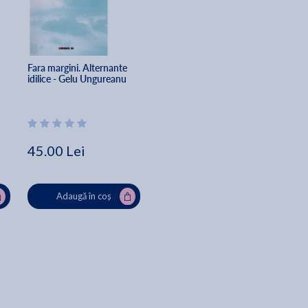
Fara margini. Alternante 
idilice - Gelu Ungureanu
45.00 Lei
Adaugă în coș