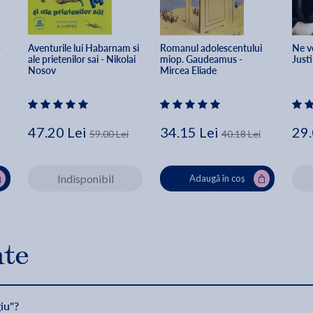
 
Aventurile lui Habarnam si 
Romanul adolescentului 
Ne v
ale prietenilor sai - Nikolai 
miop. Gaudeamus - 
Justi
Nosov
Mircea Eliade
47.20 Lei
34.15 Lei
29.
59.00 Lei
40.18 Lei
Indisponibil
Adaugă în coș
nte
iu"?