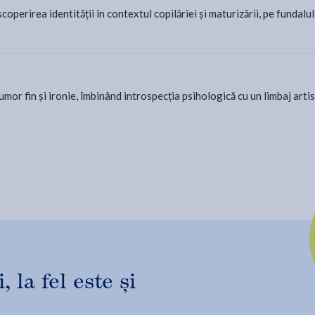
coperirea identității în contextul copilăriei și maturizării, pe fundalu
mor fin și ironie, îmbinând introspecția psihologică cu un limbaj artis
 la fel este și