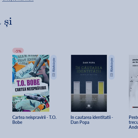
Ajungând la binaua în lucru, Ștefan o întâlni pe Leana lui Bildir,
mergând de mână cu fiică-sa, Oara, către școală. Copila întoarse
capul spre Ștefan și merse așa până nu se mai văzură.
 și
Tesla nu mai era în locul unde o lăsase; zăcea pe pragul clopotniței
parcă obosită de noaptea lungă cu lună plină.
-5%
Cartea neispravirii - T.O. 
In cautarea identitatii - 
Peste
Bobe
Dan Popa
trecu
Andr