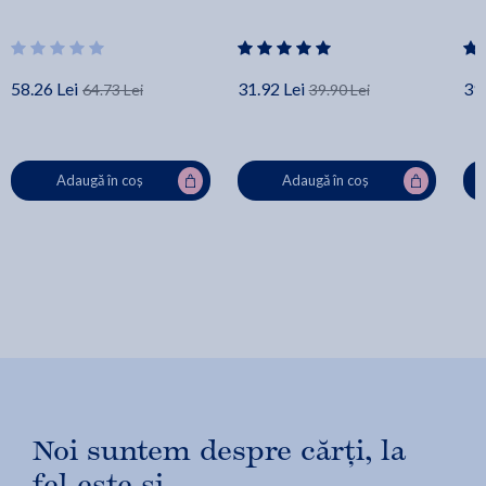
58.26 Lei
31.92 Lei
39.
64.73 Lei
39.90 Lei
Adaugă în coș
Adaugă în coș
Noi suntem despre cărți, la
fel este și