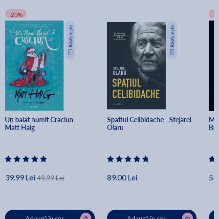
-20%
-
Un baiat numit Craciun - 
Spatiul Celibidache - Stejarel 
Min
Matt Haig
Olaru
Br
39.99 Lei
89.00 Lei
55.
49.99 Lei
Adaugă în coș
Adaugă în coș