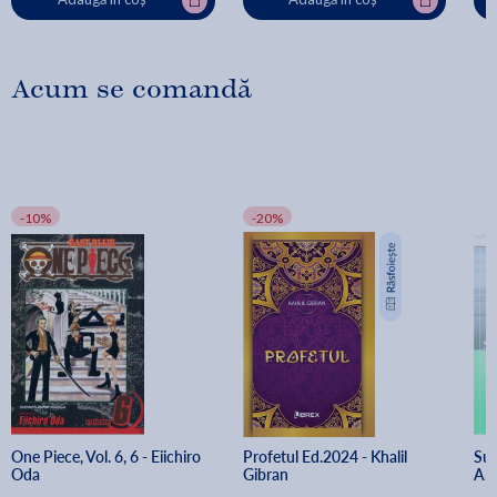
Acum se comandă
-10%
-20%
One Piece, Vol. 6, 6 - Eiichiro 
Profetul Ed.2024 - Khalil 
Suf
Oda
Gibran
A. 