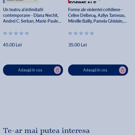
Un teatru al intimitatii
Forme ale violentei cotidiene -
contemporane - Diana Nechit,
Celine Delbecq, Azilys Tanneau,
Andrei C. Serban, Marie-Paule
Mireille Bailly, Pamela Ghislain,
Kumps, Bernard Cogniaux,
Emmelyne Octavie, Florian
Daniele LeBlanc
Paque
45.00 Lei
35.00 Lei
Adaugă în coș
Adaugă în coș
Te-ar mai putea interesa