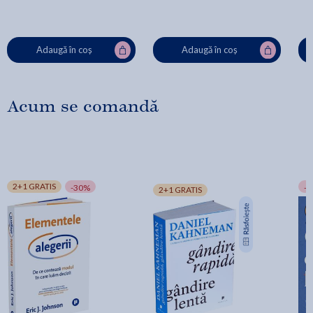
Adaugă în coș
Adaugă în coș
Acum se comandă
2+1 GRATIS
-30%
-
2+1 GRATIS