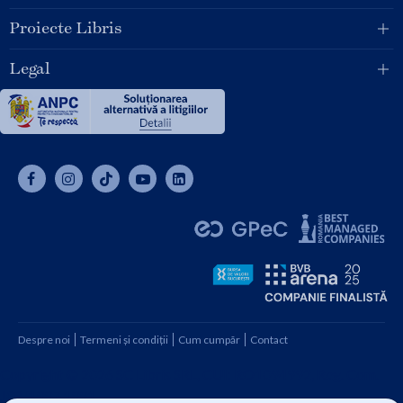
Proiecte Libris
Legal
Despre noi
Termeni și condiții
Cum cumpăr
Contact
Copyright © 2026 SC Libris SRL, CUI: RO1094992, Reg. Com.
J08/1997 1991