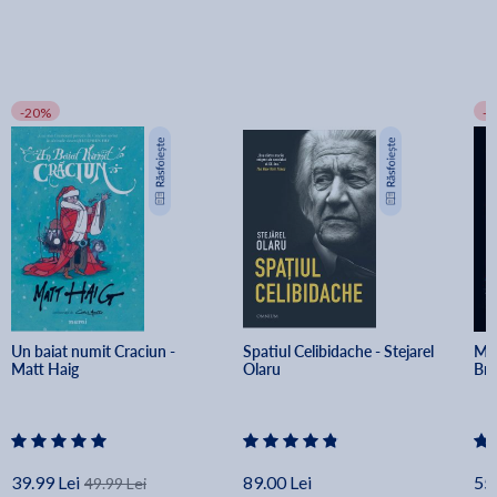
-20%
-
Un baiat numit Craciun - 
Spatiul Celibidache - Stejarel 
Min
Matt Haig
Olaru
Br
39.99 Lei
89.00 Lei
55.
49.99 Lei