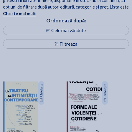
găsești titluri atent alese, disponibile în stoc sau la comandă, cu
opțiuni de filtrare după autor, editură, categorie și preț. Lista este
actualizată periodic, astfel încât să poți reveni oricând pentru noi
Citeste mai mult
apariții și recomandări.
Ordonează după:
Cele mai vândute
Filtreaza