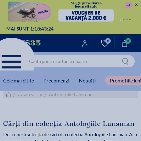
X
MAI SUNT
1:
18:
43:
23
0
0
Cele mai citite
Precomenzi
Noutăți
Promoțiile luni
/
/
Antologiile Lansman
Librarie online
Cărți din colecția Antologiile Lansman
Descoperă selecția de cărți din colecția Antologiile Lansman. Aici