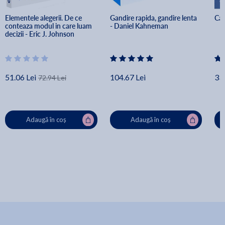
Elementele alegerii. De ce 
Gandire rapida, gandire lenta 
Cam
conteaza modul in care luam 
- Daniel Kahneman
decizii - Eric J. Johnson
51.06 Lei
104.67 Lei
33.
72.94 Lei
Adaugă în coș
Adaugă în coș