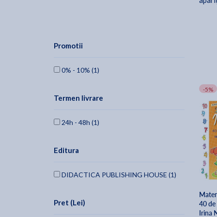
apari
Promotii
0% - 10% (1)
-5%
Termen livrare
24h - 48h (1)
Editura
DIDACTICA PUBLISHING HOUSE (1)
Matem
Pret (Lei)
40 de 
Irina 