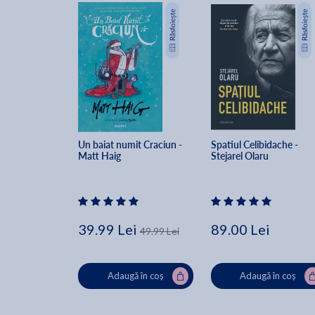
Un baiat numit Craciun - 
Spatiul Celibidache - 
Matt Haig
Stejarel Olaru
39.99 Lei
89.00 Lei
49.99 Lei
Adaugă în coș
Adaugă în coș