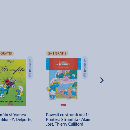
 GRATIS
2+1 GRATIS
2+1 GRATIS
mfita si foamea 
Povesti cu strumfi Vol.1: 
Oul si strumfii. 
filor - Y. Delporte, 
Printesa Strumfita - Alain 
fals si Al o sutal
o
Jost, Thierry Culliford
Pierre Culliford 
Delporte