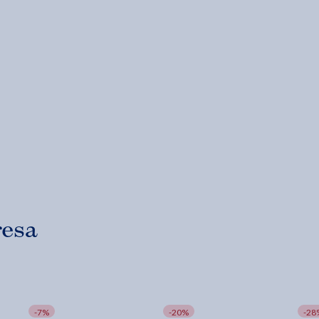
resa
-7%
-20%
-28