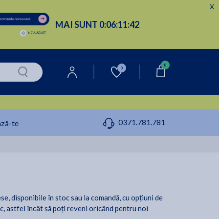
X
MAI SUNT
0:
06:
11:
41
0
0
0371.781.781
ză-te
ese, disponibile în stoc sau la comandă, cu opțiuni de
ic, astfel încât să poți reveni oricând pentru noi