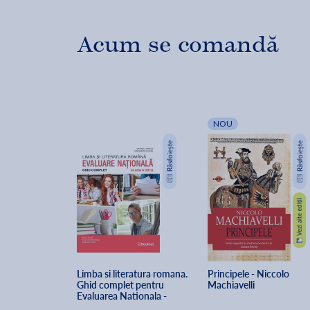
Acum se comandă
NOU
Limba si literatura romana. 
Principele - Niccolo 
Ghid complet pentru 
Machiavelli
Evaluarea Nationala - 
Clasa 8 - Marinela Pantazi, 