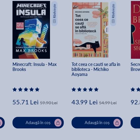
Minecraft: Insula - Max 
Tot ceea ce cauti se afla in 
Secre
Brooks
biblioteca - Michiko 
Bro
Aoyama
55.71 Lei
43.99 Lei
92.
59.90 Lei
54.99 Lei
Adaugă în coș
Adaugă în coș