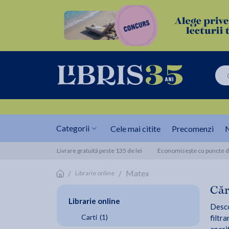
Categorii
Cele mai citite
Precomenzi
N
Livrare gratuită peste 135 de lei
Economisește cu puncte de
/
/
Matex
Librarie online
Căr
Librarie online
Desco
Carti
(1)
filtra