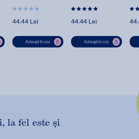
44.44 Lei
44.44 Lei
44.
Adaugă în coș
Adaugă în coș
 la fel este și