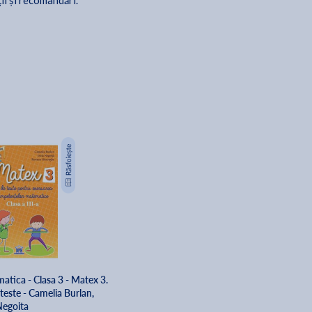
ții și recomandări.
atica - Clasa 3 - Matex 3.
teste - Camelia Burlan,
Negoita