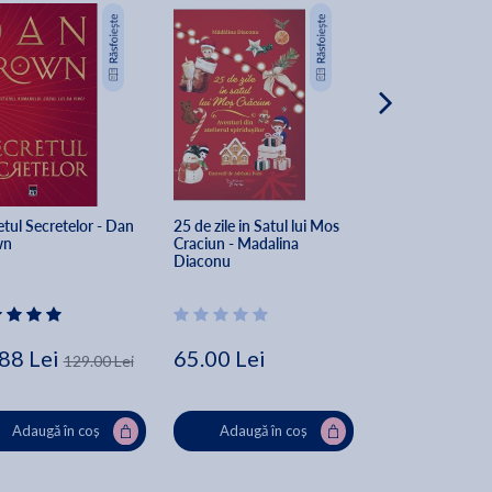
tul Secretelor - Dan 
25 de zile in Satul lui Mos 
The Secret of Sec
wn
Craciun - Madalina 
Dan Brown
Diaconu
88 Lei
65.00 Lei
162.00 Lei
129.00 Lei
Lei
Adaugă în coș
Adaugă în coș
Adaugă în