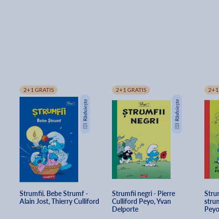
2+1 GRATIS
2+1 GRATIS
2+1
Strumfii. Bebe Strumf - 
Strumfii negri - Pierre 
Stru
Alain Jost, Thierry Culliford
Culliford Peyo, Yvan 
strum
Delporte
Pey