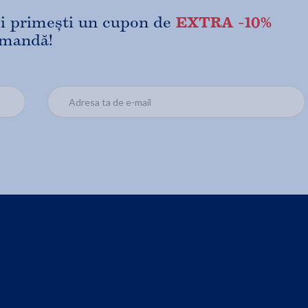
EXTRA -10%
 și primești un cupon de
omandă!