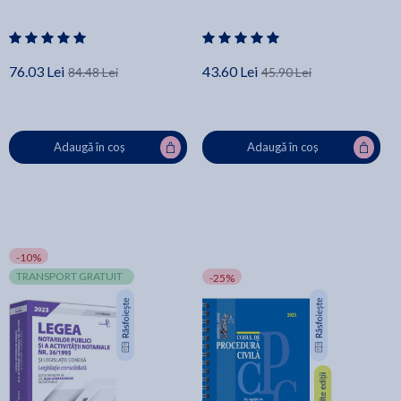
76.03 Lei
43.60 Lei
84.48 Lei
45.90 Lei
Adaugă în coș
Adaugă în coș
-10%
TRANSPORT GRATUIT
-25%