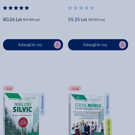
Lupascu
conexa: 2024
80.26 Lei
55.15 Lei
84.48 Lei
58.05 Lei
Adaugă în coș
Adaugă în coș
-5%
-10%