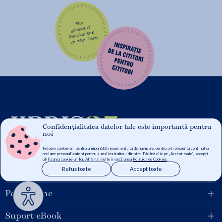
Confidențialitatea datelor tale este importantă pentru
noi
Folosim cookie-uri pentru a îmbunătăți experiența ta de navigare, pentru a-ți prezenta conținut și
reclame personalizate și pentru a analiza traficul din site. Făcând clic pe „Accept toate”, accepți
utilizarea cookie-urilor. Află mai multe în secțiunea
Politica de Cookies
.
Refuz toate
Accept toate
Grupul Libris
Pentru tine
Suport eBook