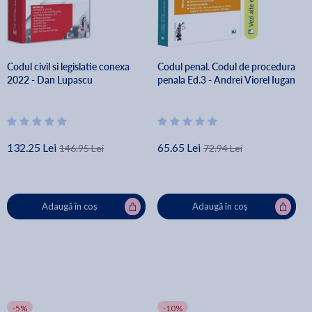
Codul civil si legislatie conexa
Codul penal. Codul de procedura
2022 - Dan Lupascu
penala Ed.3 - Andrei Viorel Iugan
132.25 Lei
65.65 Lei
146.95 Lei
72.94 Lei
Adaugă în coș
Adaugă în coș
-5%
-10%