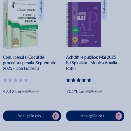
Codul penal si Codul de
Achizitiile publice: Mai 2025
procedura penala. Septembrie
Ed.Spiralata - Monica Amalia
2025 - Dan Lupascu
Ratiu
47.12 Lei
70.21 Lei
58.90 Lei
73.90 Lei
Adaugă în coș
Adaugă în coș