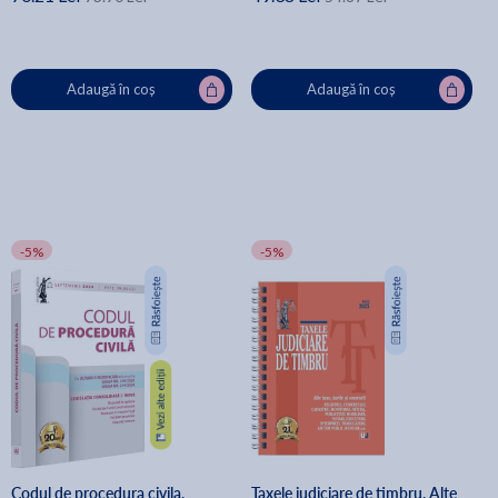
Adaugă în coș
Adaugă în coș
-5%
-5%
Codul de procedura civila.
Taxele judiciare de timbru. Alte