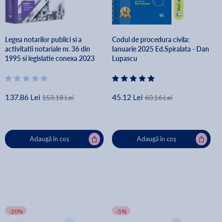
Legea notarilor publici si a
Codul de procedura civila:
activitatii notariale nr. 36 din
Ianuarie 2025 Ed.Spiralata - Dan
1995 si legislatie conexa 2023
Lupascu
137.86 Lei
45.12 Lei
153.18 Lei
60.16 Lei
Adaugă în coș
Adaugă în coș
-20%
-5%