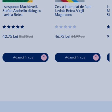
I se spunea Machiavelli. 
Ce s-a intamplat de fapt - 
Luc
Stefan Andrei in dialog cu 
Lavinia Betea, Virgil 
Moa
Lavinia Betea
Magureanu
Stu
42.75 Lei
46.72 Lei
93.
81.30 Lei
54.97 Lei
Adaugă în coș
Adaugă în coș