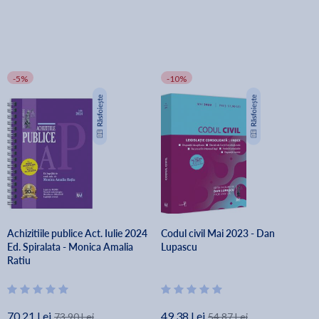
-5%
-10%
Achizitiile publice Act. Iulie 2024
Codul civil Mai 2023 - Dan
Ed. Spiralata - Monica Amalia
Lupascu
Ratiu
70.21 Lei
49.38 Lei
73.90 Lei
54.87 Lei