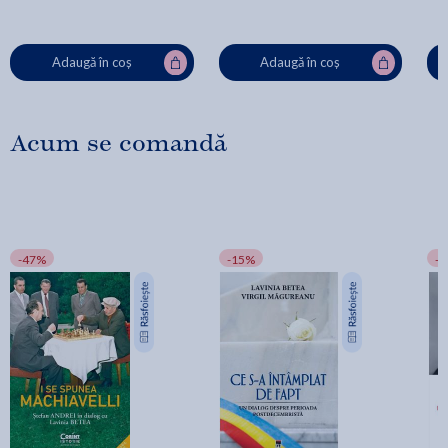
Adaugă în coș
Adaugă în coș
Acum se comandă
-47%
-15%
-