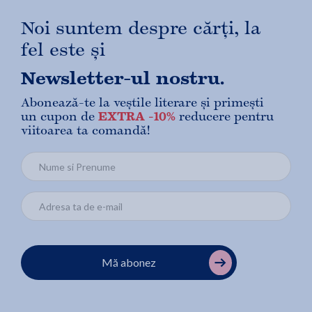
Noi suntem despre cărți, la
fel este și
Newsletter-ul nostru.
Abonează-te la veștile literare și primești
un cupon de
EXTRA -10%
reducere pentru
viitoarea ta comandă!
Mă abonez