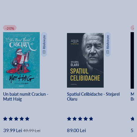
-20%
-
Un baiat numit Craciun - 
Spatiul Celibidache - Stejarel 
Min
Matt Haig
Olaru
Br
39.99 Lei
89.00 Lei
55.
49.99 Lei