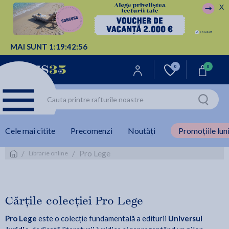
X
MAI SUNT
1:
19:
42:
55
0
0
Cele mai citite
Precomenzi
Noutăți
Promoțiile luni
/
/
Pro Lege
Librarie online
Cărțile colecției Pro Lege
Pro Lege
este o colecție fundamentală a editurii
Universul