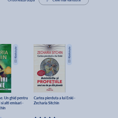
ine. Un ghid pentru
Cartea pierduta a lui Enki -
 si alti emisari -
Zecharia Sitchin
chin