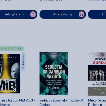
Adaugă în coș
Adaugă în coș
Ada
SPORT GRATUIT
meu a fost un MiB Vol.3 -
Seductia spioanelor naziste - Al
Miscarile Gu
 Mason
Cimino
Dullemen