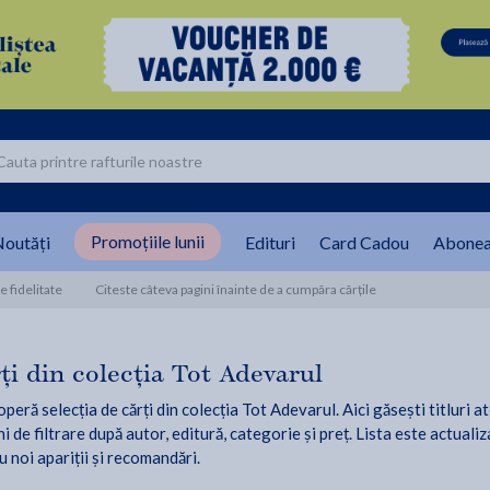
Promoțiile lunii
outăți
Edituri
Card Cadou
Abonea
 fidelitate
Citeste câteva pagini înainte de a cumpăra cărțile
ți din colecția Tot Adevarul
peră selecția de cărți din colecția Tot Adevarul. Aici găsești titluri a
i de filtrare după autor, editură, categorie și preț. Lista este actualiz
u noi apariții și recomandări.