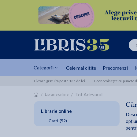
Categorii
Cele mai citite
Precomenzi
N
Livrare gratuită peste 135 de lei
Economisește cu puncte de
/
/
Tot Adevarul
Librarie online
Căr
Librarie online
Desco
Carti
(52)
opțiun
pentr