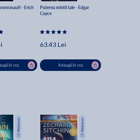
 cosmonauti - Erich
Puterea mintii tale - Edgar
n
Cayce
i
63.43 Lei
ugă în coș
Adaugă în coș