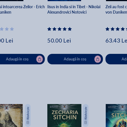
i intoarcerea Zeilor - Erich
Iisus in India si in Tibet - Nikolai
Zeii au fost
aniken
Alexandrovici Notovici
von Danike
00 Lei
50.00 Lei
63.43 Le
Adaugă în coș
Adaugă în coș
Ada