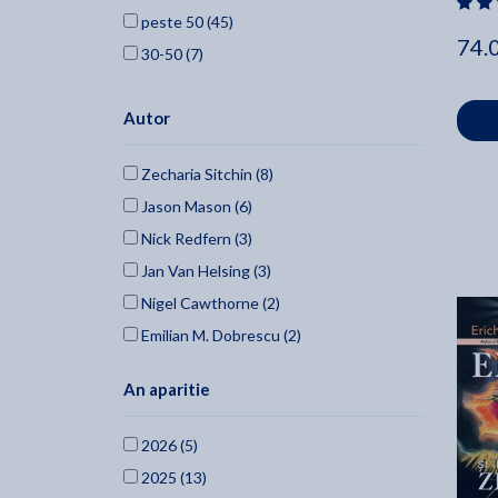
peste 50 (45)
74.
30-50 (7)
Autor
Zecharia Sitchin (8)
Jason Mason (6)
Nick Redfern (3)
Jan Van Helsing (3)
Nigel Cawthorne (2)
Emilian M. Dobrescu (2)
Paul Roland (2)
An aparitie
Edgar Cayce (2)
Erich Von Daniken (2)
2026 (5)
Elena Danaan (2)
2025 (13)
Al Cimino (1)