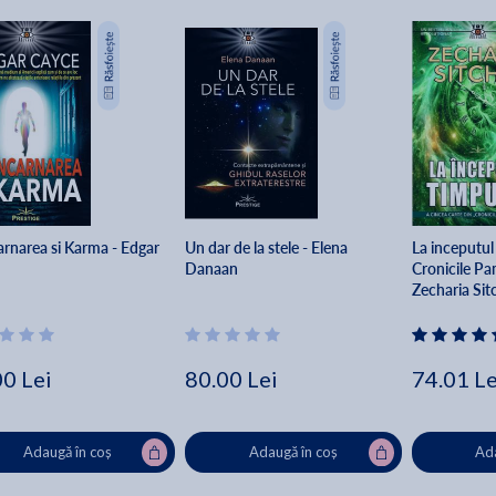
arnarea si Karma - Edgar
Un dar de la stele - Elena
La inceputul 
Danaan
Cronicile Pa
Zecharia Sit
00 Lei
80.00 Lei
74.01 Le
Adaugă în coș
Adaugă în coș
Ada