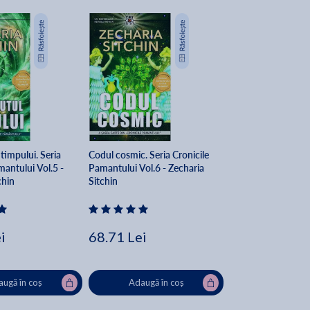
timpului. Seria
Codul cosmic. Seria Cronicile
mantului Vol.5 -
Pamantului Vol.6 - Zecharia
chin
Sitchin
i
68.71 Lei
ugă în coș
Adaugă în coș