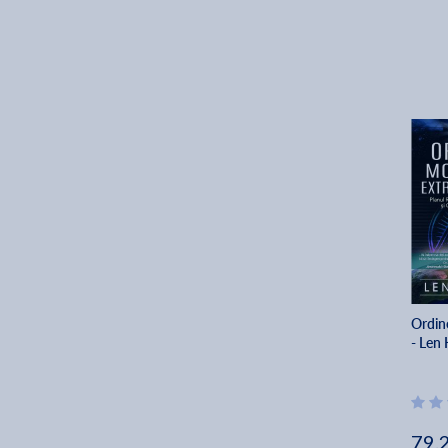
Ordin
- Len
79.