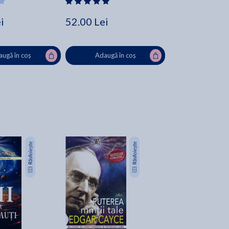
i
52.00 Lei
ugă în coș
Adaugă în coș