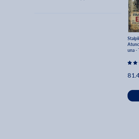
Kevin J. Todeschi (1)
Tobias Churton (1)
Bradley Hope (1)
Mitchell Dean (1)
Stalpi
Daniel Zamora (1)
Atunci
Igor Eidman (1)
una -
Janet Sitchin (1)
Justin Scheck (1)
81.
Paul Schnieders (1)