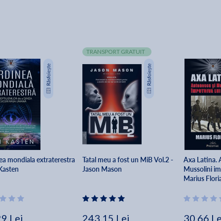
TRANSPORT GRATUIT
ea mondiala extraterestra
Tatal meu a fost un MiB Vol.2 -
Axa Latina. 
 Kasten
Jason Mason
Mussolini imp
Marius Flori
29 Lei
243.15 Lei
30.66 Le