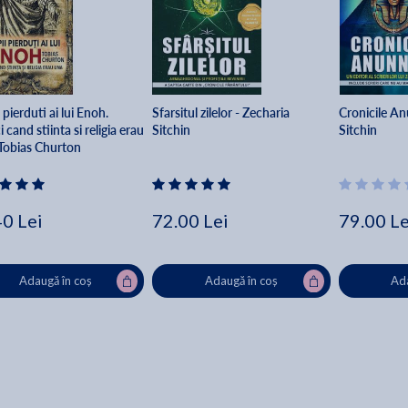
i pierduti ai lui Enoh.
Sfarsitul zilelor - Zecharia
Cronicile An
 cand stiinta si religia erau
Sitchin
Sitchin
 Tobias Churton
40 Lei
72.00 Lei
79.00 Le
Adaugă în coș
Adaugă în coș
Ada