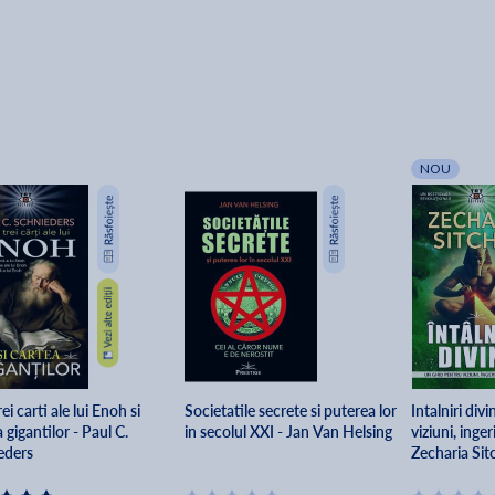
NOU
rei carti ale lui Enoh si
Societatile secrete si puterea lor
Intalniri div
 gigantilor - Paul C.
in secolul XXI - Jan Van Helsing
viziuni, ingeri
eders
Zecharia Sit