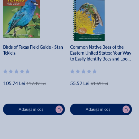
Birds of Texas Field Guide - Stan
Common Native Bees of the
Tekiela
Eastern United States: Your Way
to Easily Identify Bees and Look-
Alikes - Heather Holm
105.74 Lei
55.52 Lei
117.49 Lei
61.69 Lei
Adaugă în coș
Adaugă în coș