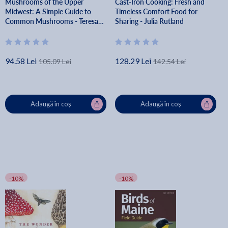
Mushrooms of the Upper
Cast-Iron Cooking: Fresh and
Midwest: A Simple Guide to
Timeless Comfort Food for
Common Mushrooms - Teresa
Sharing - Julia Rutland
Marrone
94.58 Lei
128.29 Lei
105.09 Lei
142.54 Lei
Adaugă în coș
Adaugă în coș
-10%
-10%