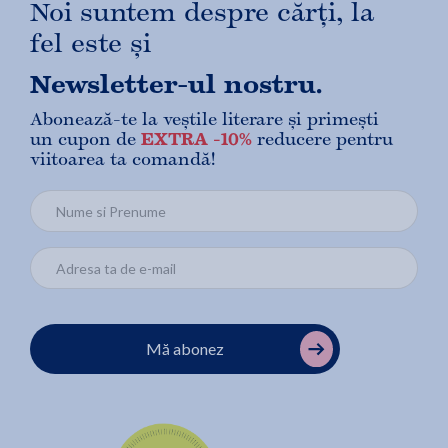
Noi suntem despre cărți, la
fel este și
Newsletter-ul nostru.
Abonează-te la veștile literare și primești
un cupon de
EXTRA -10%
reducere pentru
viitoarea ta comandă!
Mă abonez