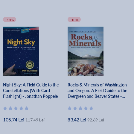
-10%
-10%
Night Sky: A Field Guide to the
Rocks & Minerals of Washington
Constellations [With Card
and Oregon: A Field Guide to the
Flashlight] - Jonathan Poppele
Evergreen and Beaver States -
Dan R. Lynch
105.74 Lei
83.42 Lei
117.49 Lei
92.69 Lei