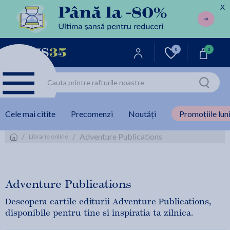
X
0
0
Cele mai citite
Precomenzi
Noutăți
Promoțiile luni
/
/
Adventure Publications
Librarie online
Adventure Publications
Descopera cartile editurii Adventure Publications,
disponibile pentru tine si inspiratia ta zilnica.