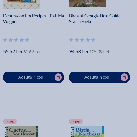
Depression Era Recipes - Patricia
Birds of Georgia Field Guide -
Wagner
Stan Tekiela
55.52 Lei
94.58 Lei
61.69 Lei
105.09 Lei
Adaugă în coș
Adaugă în coș
-10%
-10%