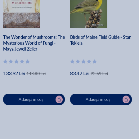
The Wonder of Mushrooms: The
Birds of Maine Field Guide - Stan
Mysterious World of Fungi -
Tekiela
Maya Jewell Zeller
133.92 Lei
83.42 Lei
148.80 Lei
92.69 Lei
Adaugă în coș
Adaugă în coș