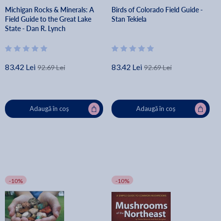
Michigan Rocks & Minerals: A
Birds of Colorado Field Guide -
Field Guide to the Great Lake
Stan Tekiela
State - Dan R. Lynch
83.42 Lei
83.42 Lei
92.69 Lei
92.69 Lei
Adaugă în coș
Adaugă în coș
-10%
-10%