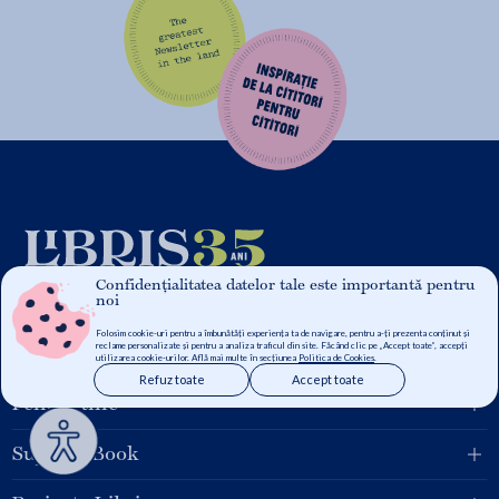
Confidențialitatea datelor tale este importantă pentru
noi
Folosim cookie-uri pentru a îmbunătăți experiența ta de navigare, pentru a-ți prezenta conținut și
reclame personalizate și pentru a analiza traficul din site. Făcând clic pe „Accept toate”, accepți
Grupul Libris
utilizarea cookie-urilor. Află mai multe în secțiunea
Politica de Cookies
.
Refuz toate
Accept toate
Pentru tine
Suport eBook