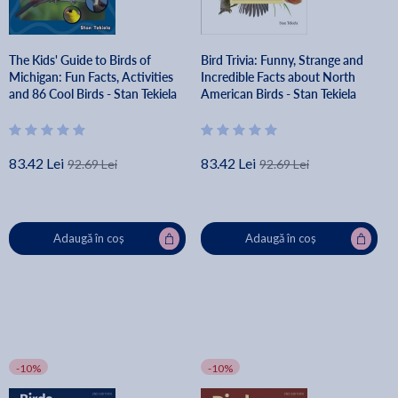
The Kids' Guide to Birds of
Bird Trivia: Funny, Strange and
Michigan: Fun Facts, Activities
Incredible Facts about North
and 86 Cool Birds - Stan Tekiela
American Birds - Stan Tekiela
83.42 Lei
83.42 Lei
92.69 Lei
92.69 Lei
Adaugă în coș
Adaugă în coș
-10%
-10%