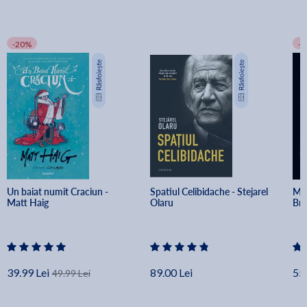
-20%
-
Un baiat numit Craciun - 
Spatiul Celibidache - Stejarel 
Min
Matt Haig
Olaru
Br
39.99 Lei
89.00 Lei
55.
49.99 Lei