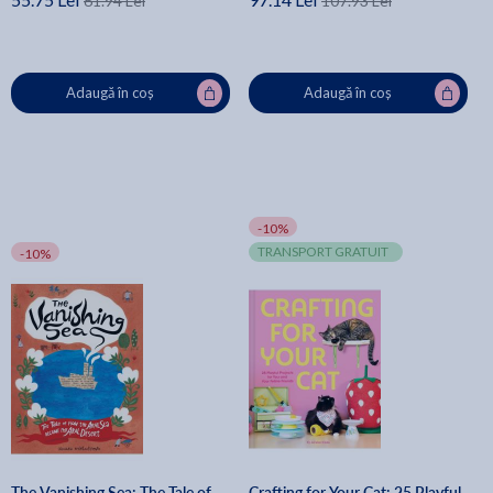
61.94 Lei
107.93 Lei
Adaugă în coș
Adaugă în coș
-10%
TRANSPORT GRATUIT
-10%
The Vanishing Sea: The Tale of
Crafting for Your Cat: 25 Playful