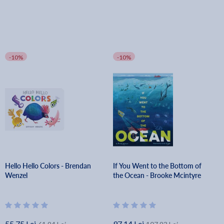
-10%
-10%
Hello Hello Colors - Brendan
If You Went to the Bottom of
Wenzel
the Ocean - Brooke Mcintyre
55.75 Lei
97.14 Lei