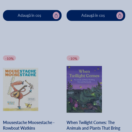
Adaugă în coș
Adaugă în coș
-10%
-10%
Mousestache Moosestache -
When Twilight Comes: The
Rowboat Watkins
Animals and Plants That Bring