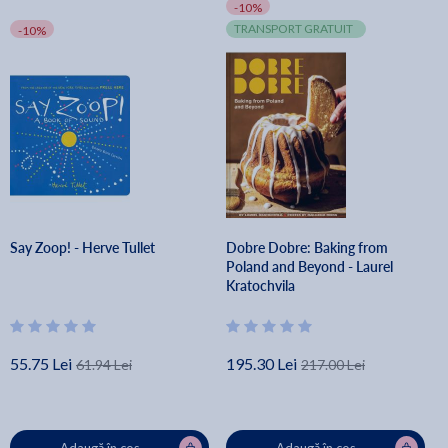
-10%
TRANSPORT GRATUIT
-10%
Say Zoop! - Herve Tullet
Dobre Dobre: Baking from
Poland and Beyond - Laurel
Kratochvila
55.75 Lei
195.30 Lei
61.94 Lei
217.00 Lei