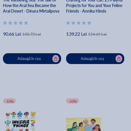
How the Aral Sea Became the
Projects for You and Your Feline
Aral Desert - Dinara Mirtalipova
Friends - Annika Hinds
90.66 Lei
139.22 Lei
100.73 Lei
154.69 Lei
Adaugă în coș
Adaugă în coș
-10%
-10%