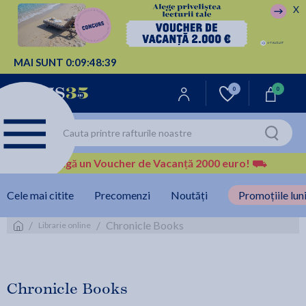
X
MAI SUNT
0:
09:
48:
38
0
0
Câștigă un Voucher de Vacanță 2000 euro!
⛟
Cele mai citite
Precomenzi
Noutăți
Promoțiile luni
/
/
Chronicle Books
Librarie online
Chronicle Books