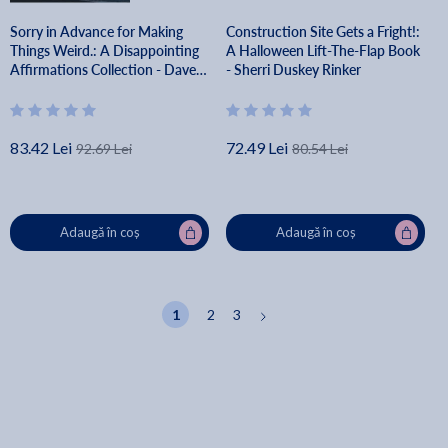
Sorry in Advance for Making
Construction Site Gets a Fright!:
Things Weird.: A Disappointing
A Halloween Lift-The-Flap Book
Affirmations Collection - Dave
- Sherri Duskey Rinker
Tarnowski
83.42 Lei
72.49 Lei
92.69 Lei
80.54 Lei
Adaugă în coș
Adaugă în coș
1
2
3