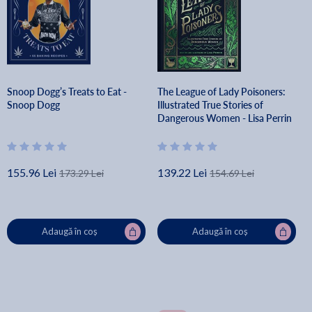
Snoop Dogg’s Treats to Eat -
The League of Lady Poisoners:
Snoop Dogg
Illustrated True Stories of
Dangerous Women - Lisa Perrin
155.96 Lei
139.22 Lei
173.29 Lei
154.69 Lei
Adaugă în coș
Adaugă în coș