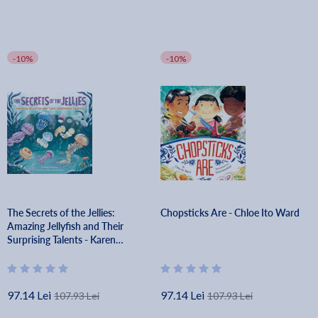
-10%
-10%
The Secrets of the Jellies:
Chopsticks Are - Chloe Ito Ward
Amazing Jellyfish and Their
Surprising Talents - Karen
Jameson
97.14 Lei
97.14 Lei
107.93 Lei
107.93 Lei