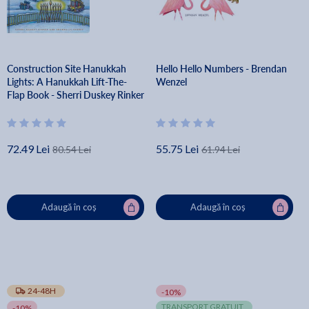
Construction Site Hanukkah
Hello Hello Numbers - Brendan
Lights: A Hanukkah Lift-The-
Wenzel
Flap Book - Sherri Duskey Rinker
72.49 Lei
55.75 Lei
80.54 Lei
61.94 Lei
Adaugă în coș
Adaugă în coș
24-48H
-10%
TRANSPORT GRATUIT
-10%