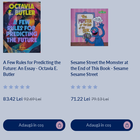
A Few Rules for Predicting the
Sesame Street the Momster at
Future: An Essay - Octavia E.
the End of This Book - Sesame
Butler
Sesame Street
83.42 Lei
71.22 Lei
92.69 Lei
79.13 Lei
Adaugă în coș
Adaugă în coș