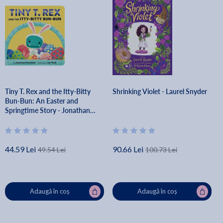
Tiny T. Rex and the Itty-Bitty
Shrinking Violet - Laurel Snyder
Bun-Bun: An Easter and
Springtime Story - Jonathan
Stutzman
44.59 Lei
90.66 Lei
49.54 Lei
100.73 Lei
Adaugă în coș
Adaugă în coș