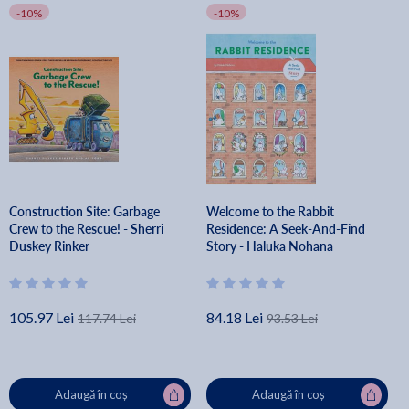
-10%
-10%
Construction Site: Garbage
Welcome to the Rabbit
Crew to the Rescue! - Sherri
Residence: A Seek-And-Find
Duskey Rinker
Story - Haluka Nohana
105.97 Lei
84.18 Lei
117.74 Lei
93.53 Lei
Adaugă în coș
Adaugă în coș