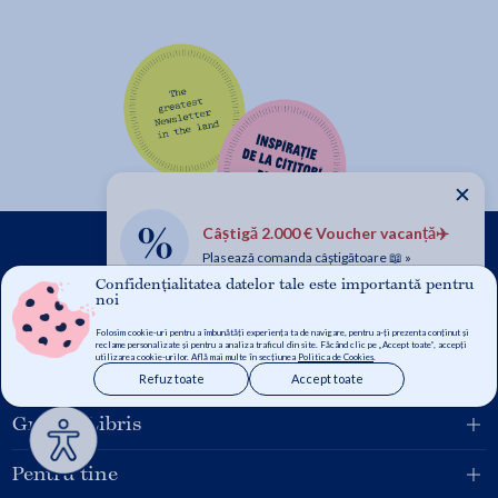
✕
Câștigă 2.000 € Voucher vacanță✈️
Plasează comanda câștigătoare 📖 »
Confidențialitatea datelor tale este importantă pentru
noi
Folosim cookie-uri pentru a îmbunătăți experiența ta de navigare, pentru a-ți prezenta conținut și
reclame personalizate și pentru a analiza traficul din site. Făcând clic pe „Accept toate”, accepți
utilizarea cookie-urilor. Află mai multe în secțiunea
Politica de Cookies
.
Refuz toate
Accept toate
Grupul Libris
Pentru tine