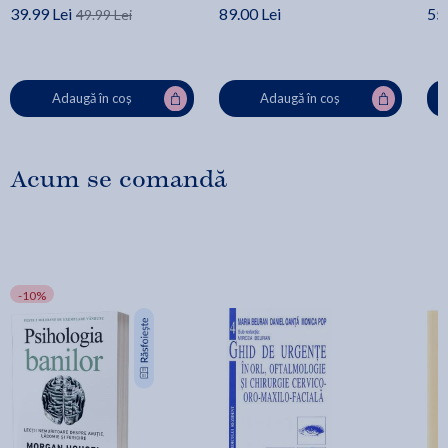
39.99 Lei
89.00 Lei
55.
49.99 Lei
Adaugă în coș
Adaugă în coș
Acum se comandă
-10%