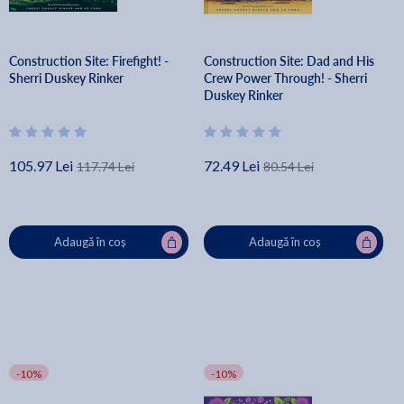
Construction Site: Firefight! -
Construction Site: Dad and His
Sherri Duskey Rinker
Crew Power Through! - Sherri
Duskey Rinker
105.97 Lei
72.49 Lei
117.74 Lei
80.54 Lei
Adaugă în coș
Adaugă în coș
-10%
-10%