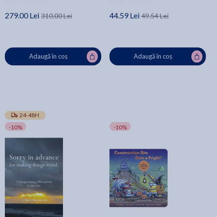
279.00 Lei
44.59 Lei
310.00 Lei
49.54 Lei
Adaugă în coș
Adaugă în coș
24-48H
-10%
-10%