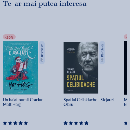
Te-ar mai putea interesa
-20%
-
Un baiat numit Craciun - 
Spatiul Celibidache - Stejarel 
Min
Matt Haig
Olaru
Br