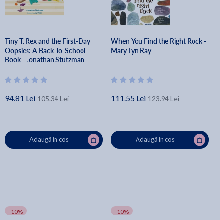
Tiny T. Rex and the First-Day
When You Find the Right Rock -
Oopsies: A Back-To-School
Mary Lyn Ray
Book - Jonathan Stutzman
94.81 Lei
111.55 Lei
105.34 Lei
123.94 Lei
Adaugă în coș
Adaugă în coș
-10%
-10%