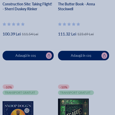
Construction Site: Taking Flight!
The Butter Book - Anna
- Sherri Duskey Rinker
Stockwell
100.39 Lei
111.32 Lei
111.54 Lei
123.69 Lei
Adaugă în coș
Adaugă în coș
-10%
-10%
TRANSPORT GRATUIT
TRANSPORT GRATUIT