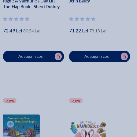
Right: A Valentine's Day Lift-
Jenn Bailey
The-Flap Book - Sherri Duskey
Rinker
72.49 Lei
71.22 Lei
80.54 Lei
79.13 Lei
Adaugă în coș
Adaugă în coș
-10%
-10%