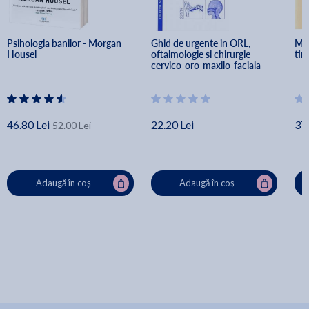
Psihologia banilor - Morgan 
Ghid de urgente in ORL, 
Mir
Housel
oftalmologie si chirurgie 
tin
cervico-oro-maxilo-faciala - 
Mircea Beuran, Daniel Oanta, 
Monica Pop
46.80 Lei
22.20 Lei
37.
52.00 Lei
Adaugă în coș
Adaugă în coș