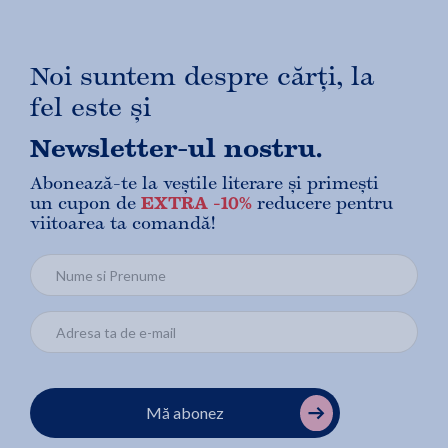
Noi suntem despre cărți, la
fel este și
Newsletter-ul nostru.
Abonează-te la veștile literare și primești
un cupon de
EXTRA -10%
reducere pentru
viitoarea ta comandă!
Mă abonez