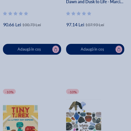
Dawn and Dusk to Life - Marcie
Flinchum Atkins
90.66 Lei
97.14 Lei
100.73 Lei
107.93 Lei
Adaugă în coș
Adaugă în coș
-10%
-10%