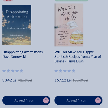
Disappointing Affirmations -
Will This Make You Happy:
Dave Tarnowski
Stories & Recipes from a Year of
Baking - Tanya Bush
83.42 Lei
167.12 Lei
92.69 Lei
185.69 Lei
Adaugă în coș
Adaugă în coș