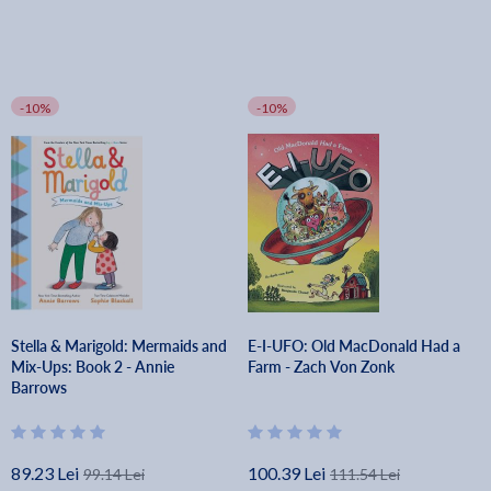
-10%
-10%
Stella & Marigold: Mermaids and
E-I-UFO: Old MacDonald Had a
Mix-Ups: Book 2 - Annie
Farm - Zach Von Zonk
Barrows
89.23 Lei
100.39 Lei
99.14 Lei
111.54 Lei