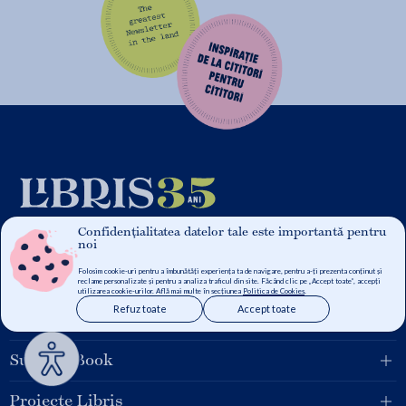
Confidențialitatea datelor tale este importantă pentru
noi
Folosim cookie-uri pentru a îmbunătăți experiența ta de navigare, pentru a-ți prezenta conținut și
Grupul Libris
reclame personalizate și pentru a analiza traficul din site. Făcând clic pe „Accept toate”, accepți
utilizarea cookie-urilor. Află mai multe în secțiunea
Politica de Cookies
.
Refuz toate
Accept toate
Pentru tine
Suport eBook
Proiecte Libris