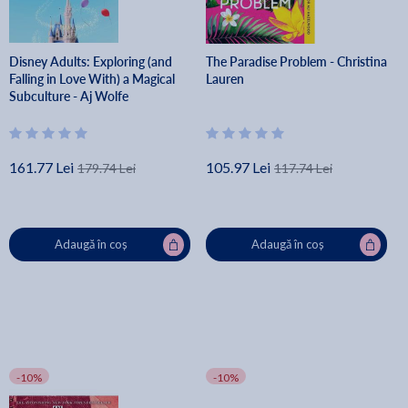
Disney Adults: Exploring (and
The Paradise Problem - Christina
Falling in Love With) a Magical
Lauren
Subculture - Aj Wolfe
161.77 Lei
105.97 Lei
179.74 Lei
117.74 Lei
Adaugă în coș
Adaugă în coș
-10%
-10%