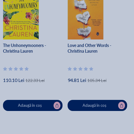
The Unhoneymooners -
Love and Other Words -
Christina Lauren
Christina Lauren
110.10 Lei
94.81 Lei
122.33 Lei
105.34 Lei
Adaugă în coș
Adaugă în coș