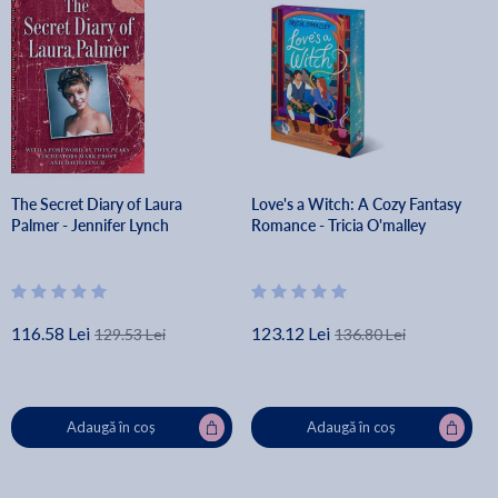
The Secret Diary of Laura
Love's a Witch: A Cozy Fantasy
Palmer - Jennifer Lynch
Romance - Tricia O'malley
116.58 Lei
123.12 Lei
129.53 Lei
136.80 Lei
Adaugă în coș
Adaugă în coș