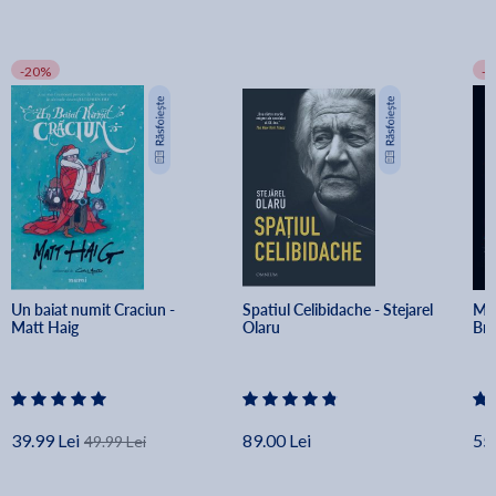
-20%
-
Un baiat numit Craciun - 
Spatiul Celibidache - Stejarel 
Min
Matt Haig
Olaru
Br
39.99 Lei
89.00 Lei
55.
49.99 Lei