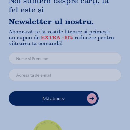
Noi suntem despre cărți, la
fel este și
Newsletter-ul nostru.
Abonează-te la veștile literare și primești
un cupon de
EXTRA -10%
reducere pentru
viitoarea ta comandă!
Mă abonez