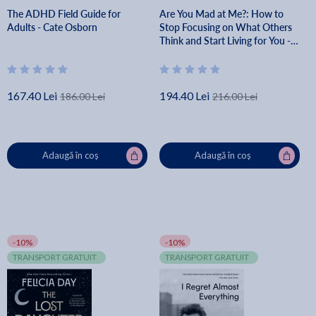
The ADHD Field Guide for
Are You Mad at Me?: How to
Adults - Cate Osborn
Stop Focusing on What Others
Think and Start Living for You -
Meg Josephson
167.40 Lei
194.40 Lei
186.00 Lei
216.00 Lei
Adaugă în coș
Adaugă în coș
-10%
-10%
TRANSPORT GRATUIT
TRANSPORT GRATUIT