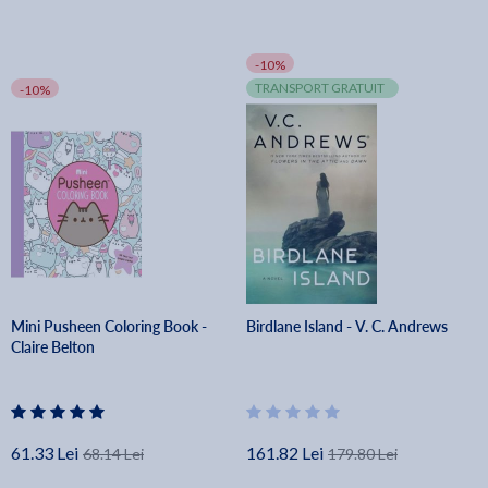
-10%
TRANSPORT GRATUIT
-10%
Mini Pusheen Coloring Book -
Birdlane Island - V. C. Andrews
Claire Belton
61.33 Lei
161.82 Lei
68.14 Lei
179.80 Lei