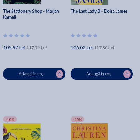
The Stationery Shop - Marjan
The Last Lady B - Eloisa James
Kamali
105.97 Lei
106.02 Lei
117.74 Lei
117.80 Lei
Adaugă în coș
Adaugă în coș
-10%
-10%