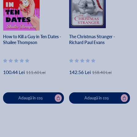
How to Kill a Guy in Ten Dates -
The Christmas Stranger -
Shailee Thompson
Richard Paul Evans
100.44 Lei
142.56 Lei
111.60 Lei
158.40 Lei
Adaugă în coș
Adaugă în coș