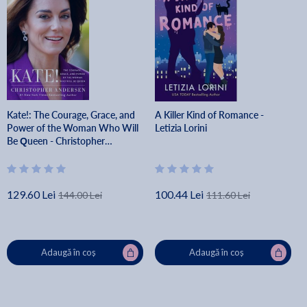
Kate!: The Courage, Grace, and
A Killer Kind of Romance -
Power of the Woman Who Will
Letizia Lorini
Be Queen - Christopher
Andersen
129.60 Lei
100.44 Lei
144.00 Lei
111.60 Lei
Adaugă în coș
Adaugă în coș