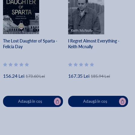
The Lost Daughter of Sparta -
I Regret Almost Everything -
Felicia Day
Keith Mcnally
156.24 Lei
167.35 Lei
173.60 Lei
185.94 Lei
Adaugă în coș
Adaugă în coș