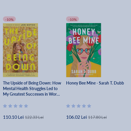
-10%
-10%
The Upside of Being Down: How
Honey Bee Mine - Sarah T. Dubb
Mental Health Struggles Led to
My Greatest Successes in Work
and Life - Jen Gotch
110.10 Lei
106.02 Lei
122.33 Lei
117.80 Lei