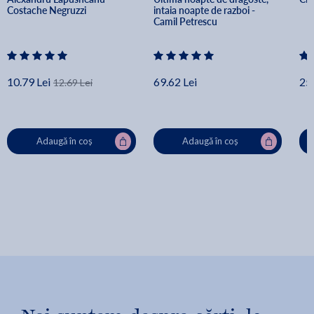
Costache Negruzzi
intaia noapte de razboi - 
Camil Petrescu
10.79 Lei
69.62 Lei
25.
12.69 Lei
Adaugă în coș
Adaugă în coș