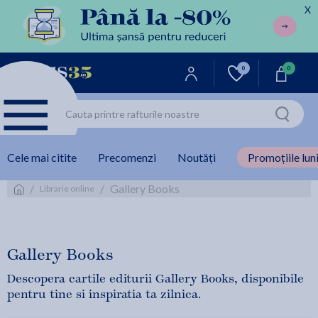
X
0
0
Cele mai citite
Precomenzi
Noutăți
Promoțiile luni
/
/
Gallery Books
Librarie online
Gallery Books
Descopera cartile editurii Gallery Books, disponibile
pentru tine si inspiratia ta zilnica.