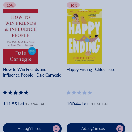
-10%
-10%
How to Win Friends and
Happy Ending - Chloe Liese
Influence People - Dale Carnegie
111.55 Lei
100.44 Lei
123.94 Lei
111.60 Lei
Adaugă în coș
Adaugă în coș