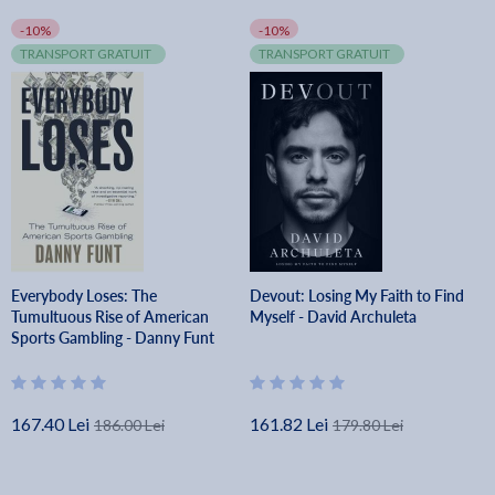
-10%
-10%
TRANSPORT GRATUIT
TRANSPORT GRATUIT
Everybody Loses: The
Devout: Losing My Faith to Find
Tumultuous Rise of American
Myself - David Archuleta
Sports Gambling - Danny Funt
167.40 Lei
161.82 Lei
186.00 Lei
179.80 Lei