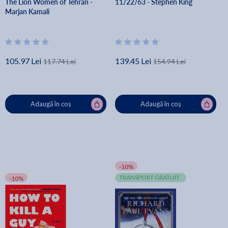
The Lion Women of Tehran -
11/22/63 - Stephen King
Marjan Kamali
105.97 Lei
139.45 Lei
117.74 Lei
154.94 Lei
Adaugă în coș
Adaugă în coș
-10%
TRANSPORT GRATUIT
-10%