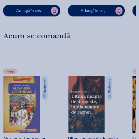
Adaugă în coș
Adaugă în coș
Acum se comandă
-15%
-
Alexandru Lapusneanu - 
Ultima noapte de dragoste, 
Cit