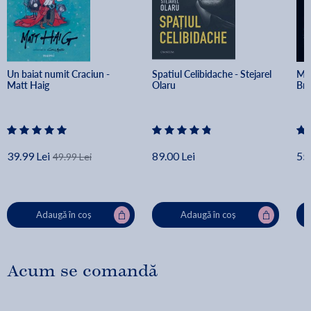
Un baiat numit Craciun - 
Spatiul Celibidache - Stejarel 
Min
Matt Haig
Olaru
Br
39.99 Lei
89.00 Lei
55.
49.99 Lei
Adaugă în coș
Adaugă în coș
Acum se comandă