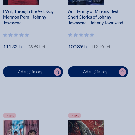
I Will, Through the Veil: Gay
An Eternity of Mirrors: Best
Mormon Porn - Johnny
Short Stories of Johnny
Townsend
Townsend - Johnny Townsend
111.32 Lei
100.89 Lei
123.69 Lei
112.10 Lei
Adaugă în coș
Adaugă în coș
-10%
-10%