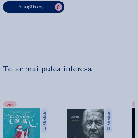
Adaugă în coș
Te-ar mai putea interesa
-20%
-