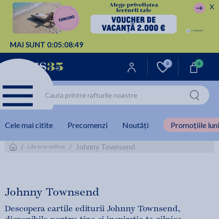
X
MAI SUNT
0:
05:
08:
48
0
0
Cele mai citite
Precomenzi
Noutăți
Promoțiile luni
/
/
Johnny Townsend
Librarie online
Johnny Townsend
Descopera cartile editurii Johnny Townsend,