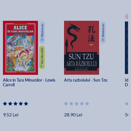
-
Alice in Tara Minunilor - Lewis 
Arta razboiului - Sun Tzu
Idi
Carroll
Dos
9.52 Lei
28.90 Lei
50.