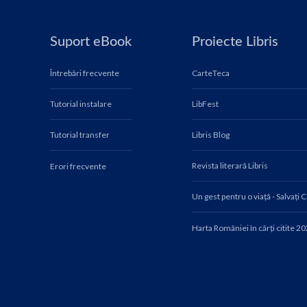
Suport eBook
Proiecte Libris
Întrebări frecvente
CarteTeca
Tutorial instalare
LibFest
Tutorial transfer
Libris Blog
Revista literară Libris
Erori frecvente
Un gest pentru o viață - Salvați 
Harta României în cărți citite 2