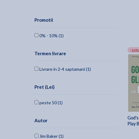
Promotii
0% - 10% (1)
-10%
Termen livrare
Livrare in 2-4 saptamani (1)
Pret (Lei)
peste 50 (1)
God's
Autor
Play 
Jim Baker (1)