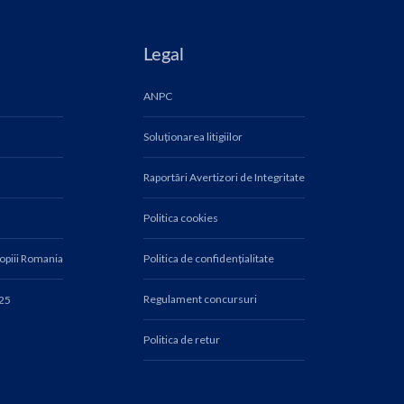
Legal
ANPC
Soluționarea litigiilor
Raportări Avertizori de Integritate
Politica cookies
Copiii Romania
Politica de confidențialitate
Regulament concursuri
025
Politica de retur
fn10