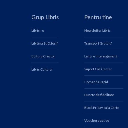
Grup Libris
Pentru tine
Libris.ro
Newsletter Libris
Librăria Șt.O.Iosif
Transport Gratuit*
Editura Creator
Livrare Internațională
Suport Call Center
Libris Cultural
Comandă Rapid
Puncte de fidelitate
Black Friday ca la Carte
Vouchere active