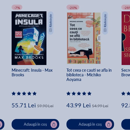
-7%
-20%
-28
Minecraft: Insula - Max 
Tot ceea ce cauti se afla in 
Secre
Brooks
biblioteca - Michiko 
Bro
Aoyama
55.71 Lei
43.99 Lei
92.
59.90 Lei
54.99 Lei
Adaugă în coș
Adaugă în coș