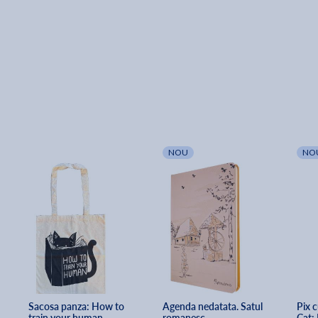
NOU
NO
Sacosa panza: How to 
Agenda nedatata. Satul 
Pix c
train your human
romanesc
Cat: 