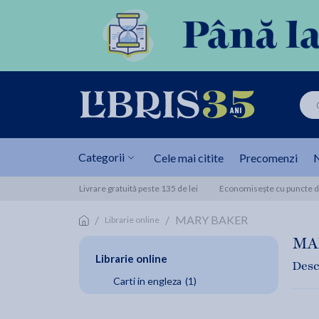
Categorii
Cele mai citite
Precomenzi
N
Livrare gratuită peste 135 de lei
Economisește cu puncte de
/
/
MARY BAKER
Librarie online
MA
Librarie online
Desc
Carti in engleza
(1)