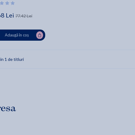
68 Lei
77.42 Lei
Adaugă în coș
in 1 de titluri
resa