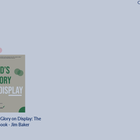
O
 Glory on Display: The
Book - Jim Baker