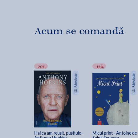
Acum se comandă
-20%
-15%
Hai ca am reusit, pustiule - 
Micul print - Antoine de 
Anthony Hopkins
Saint-Exupery