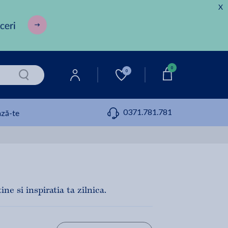
X
0
0
0371.781.781
ză-te
e si inspiratia ta zilnica.