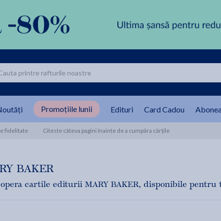
Promoțiile lunii
outăți
Edituri
Card Cadou
Abonea
 fidelitate
Citeste câteva pagini înainte de a cumpăra cărțile
RY BAKER
opera cartile editurii MARY BAKER, disponibile pentru tin