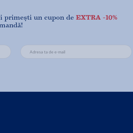
EXTRA -10%
 și primești un cupon de
omandă!