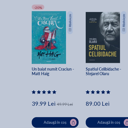
-20%
Un baiat numit Craciun - 
Spatiul Celibidache - 
Matt Haig
Stejarel Olaru
39.99 Lei
89.00 Lei
49.99 Lei
Adaugă în coș
Adaugă în coș