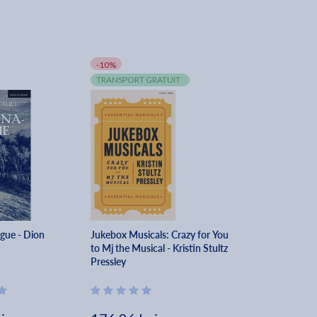
-10%
TRANSPORT GRATUIT
gue - Dion
Jukebox Musicals: Crazy for You
to Mj the Musical - Kristin Stultz
Pressley