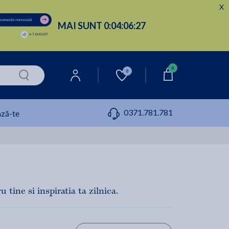
X
MAI SUNT
0:
04:
06:
26
0
0
0371.781.781
ză-te
tine si inspiratia ta zilnica.