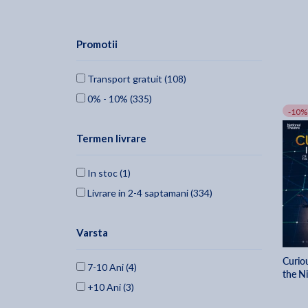
Promotii
Transport gratuit (108)
0% - 10% (335)
-10%
Termen livrare
In stoc (1)
Livrare in 2-4 saptamani (334)
Varsta
Curiou
7-10 Ani (4)
the N
+10 Ani (3)