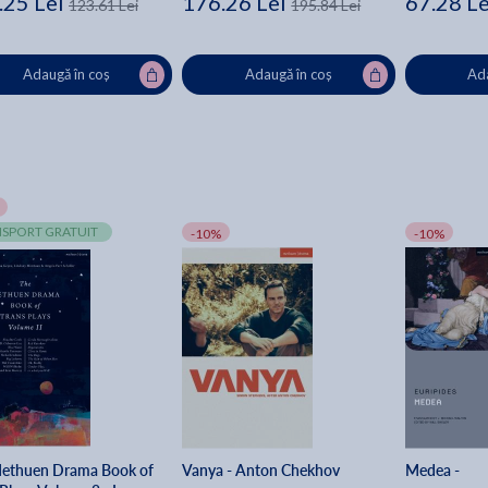
.25 Lei
176.26 Lei
67.28 Le
123.61 Lei
195.84 Lei
Adaugă în coș
Adaugă în coș
Ada
SPORT GRATUIT
-10%
-10%
ethuen Drama Book of
Vanya - Anton Chekhov
Medea -