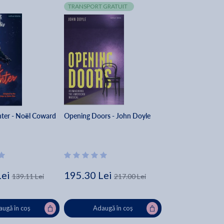
TRANSPORT GRATUIT
nter - Noël Coward
Opening Doors - John Doyle
Lei
195.30 Lei
139.11 Lei
217.00 Lei
ugă în coș
Adaugă în coș