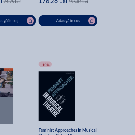
i
176.26 Lei
74.75 Lei
195.84 Lei
ugă în coș
Adaugă în coș
-10%
Feminist Approaches in Musical