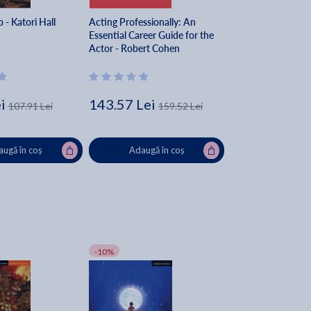
- Katori Hall
Acting Professionally: An
Essential Career Guide for the
Actor - Robert Cohen
i
143.57 Lei
107.91 Lei
159.52 Lei
ugă în coș
Adaugă în coș
-10%