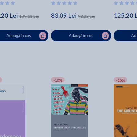
.20 Lei
83.09 Lei
125.20 
139.11 Lei
92.32 Lei
Adaugă în coș
Adaugă în coș
Ada
-10%
-10%