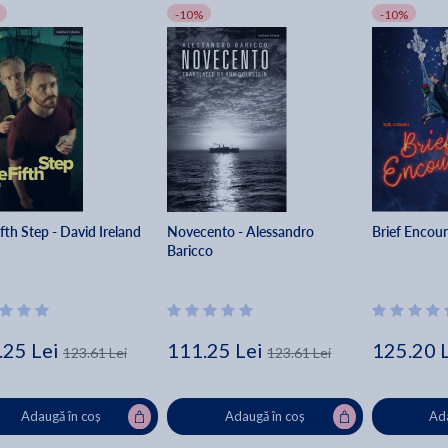
-10%
-10%
fth Step - David Ireland
Novecento - Alessandro
Brief Encou
Baricco
.25 Lei
111.25 Lei
125.20 
123.61 Lei
123.61 Lei
Adaugă în coș
Adaugă în coș
Ada