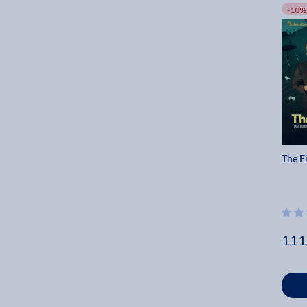
-10%
The Fi
111