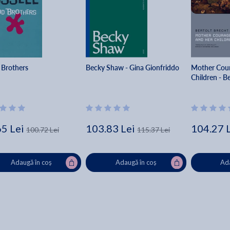
 Brothers
Becky Shaw - Gina Gionfriddo
Mother Cour
Children - B
65 Lei
103.83 Lei
104.27 
100.72 Lei
115.37 Lei
Adaugă în coș
Adaugă în coș
Ada