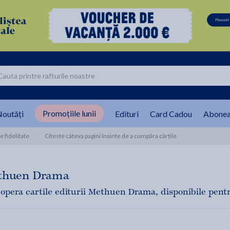
Promoțiile lunii
outăți
Edituri
Card Cadou
Abonea
 fidelitate
Citeste câteva pagini înainte de a cumpăra cărțile
thuen Drama
opera cartile editurii Methuen Drama, disponibile pentru 