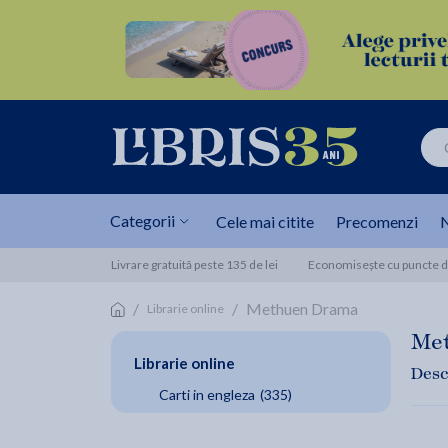
Categorii
Cele mai citite
Precomenzi
N
Livrare gratuită peste 135 de lei
Economisește cu puncte de
/
/
Methuen Drama
Librarie online
Me
Librarie online
Desc
Carti in engleza
(335)