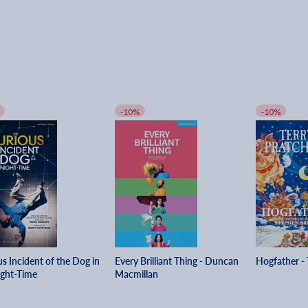
-10%
-10%
s Incident of the Dog in
Every Brilliant Thing - Duncan
Hogfather - 
ight-Time
Macmillan