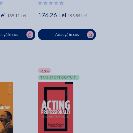
Lei
176.26 Lei
139.11 Lei
195.84 Lei
ugă în coș
Adaugă în coș
-10%
TRANSPORT GRATUIT