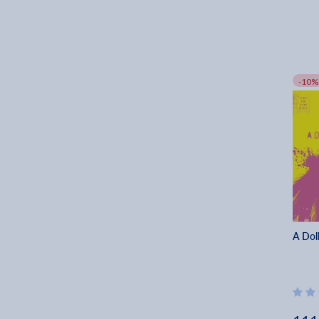
-10%
A Dol