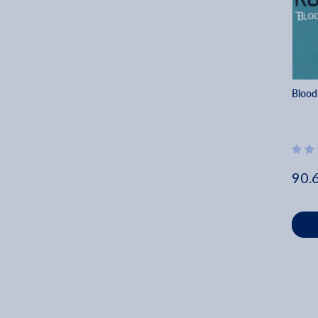
Clare Barron (2)
2009 (7)
Tanika Gupta (2)
2008 (10)
Travis Alabanza (2)
2007 (2)
Henry Lewis (2)
2006 (1)
Laura Wade (2)
Blood
2003 (1)
Mojisola Adebayo (2)
2001 (1)
Alistair Mcdowall (2)
1967 (1)
Lauren Gunderson (2)
Gina Gionfriddo (2)
90.
Jack Holden (2)
Kristin Stultz Pressley (2)
Ben Weatherill (2)
Leanna Keyes (2)
Tanya Gerstle (2)
Emma Donoghue (1)