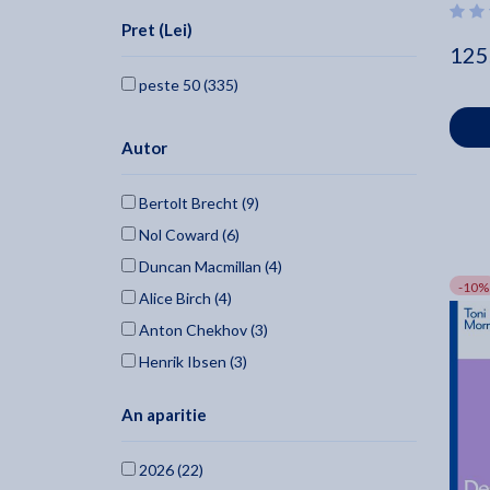
Pret (Lei)
125
peste 50 (335)
Autor
Bertolt Brecht (9)
Nol Coward (6)
Duncan Macmillan (4)
-10%
Alice Birch (4)
Anton Chekhov (3)
Henrik Ibsen (3)
Willy Russell (3)
An aparitie
Yann Martel (2)
Robert Icke (2)
2026 (22)
Oscar Wilde (2)