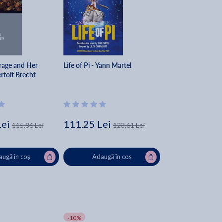
age and Her
Life of Pi - Yann Martel
ertolt Brecht
Lei
111.25 Lei
115.86 Lei
123.61 Lei
ugă în coș
Adaugă în coș
-10%