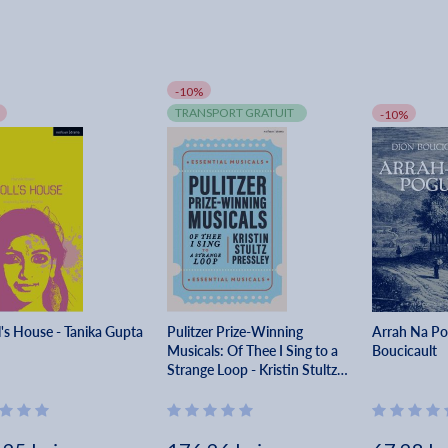
-10%
TRANSPORT GRATUIT
-10%
l's House - Tanika Gupta
Pulitzer Prize-Winning
Arrah Na Po
Musicals: Of Thee I Sing to a
Boucicault
Strange Loop - Kristin Stultz
Pressley