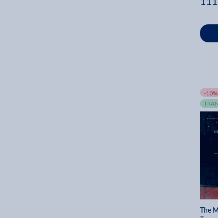
111
-10%
TRAN
The M