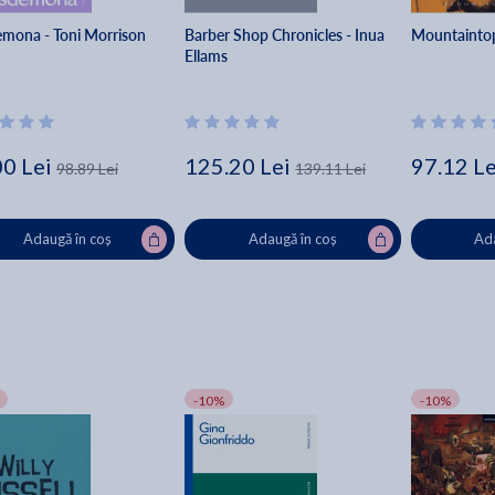
mona - Toni Morrison
Barber Shop Chronicles - Inua
Mountaintop 
Ellams
00 Lei
125.20 Lei
97.12 Le
98.89 Lei
139.11 Lei
Adaugă în coș
Adaugă în coș
Ada
-10%
-10%