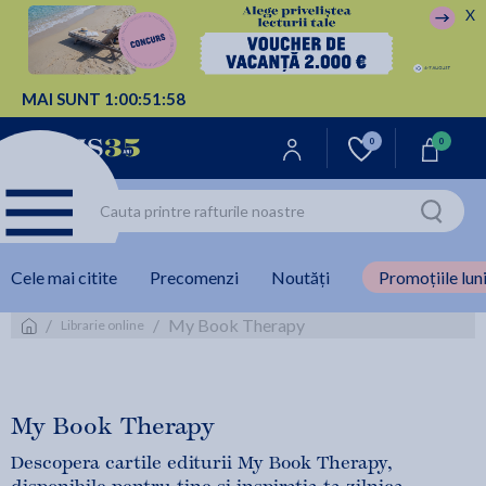
X
MAI SUNT
1:
00:
51:
58
0
0
Cele mai citite
Precomenzi
Noutăți
Promoțiile luni
/
/
My Book Therapy
Librarie online
My Book Therapy
Descopera cartile editurii My Book Therapy,