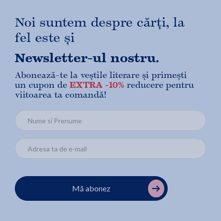
Noi suntem despre cărți, la
fel este și
Newsletter-ul nostru.
Abonează-te la veștile literare și primești
un cupon de
EXTRA -10%
reducere pentru
viitoarea ta comandă!
Mă abonez