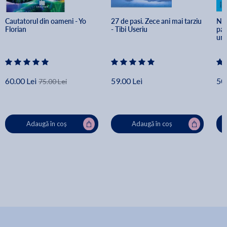
Cautatorul din oameni - Yo 
27 de pasi. Zece ani mai tarziu 
Nim
Florian
- Tibi Useriu
pai
une
60.00 Lei
59.00 Lei
50.
75.00 Lei
Adaugă în coș
Adaugă în coș