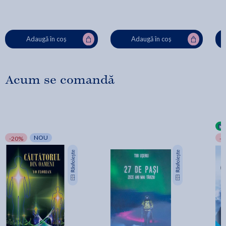
Adaugă în coș
Adaugă în coș
Acum se comandă
NOU
-20%
-