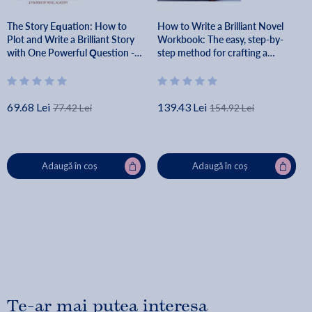
The Story Equation: How to
How to Write a Brilliant Novel
Plot and Write a Brilliant Story
Workbook: The easy, step-by-
with One Powerful Question -
step method for crafting a
Susan May Warren
powerful story - Susan May
Warren
69.68 Lei
139.43 Lei
77.42 Lei
154.92 Lei
Adaugă în coș
Adaugă în coș
Te-ar mai putea interesa