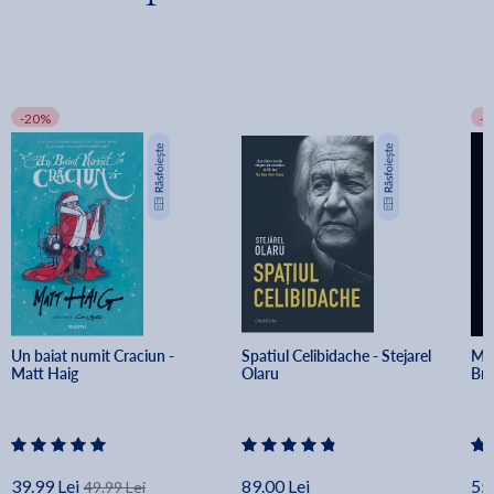
-20%
-
Un baiat numit Craciun - 
Spatiul Celibidache - Stejarel 
Min
Matt Haig
Olaru
Br
39.99 Lei
89.00 Lei
55.
49.99 Lei