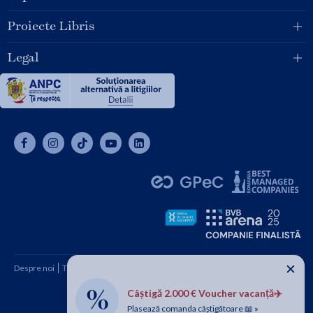
Proiecte Libris
Legal
✕
Despre noi
Termeni și condiții
Cum cumpăr
Contact
Câștigă 2.000 € Voucher vacanță✈️
Copyright © 2026 SC Libris SRL, CUI: RO1094992, Reg. Com.
Plasează comanda câștigătoare 📖 »
J08/1997 1991