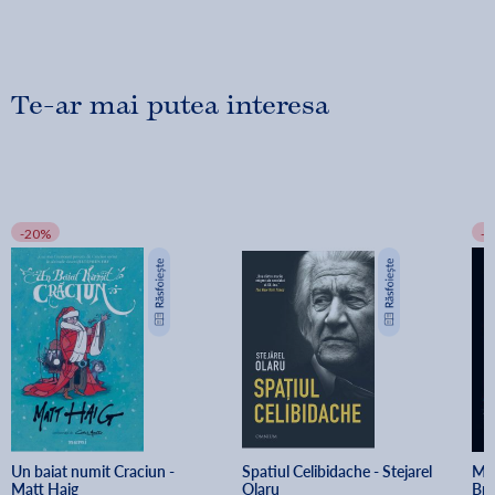
Te-ar mai putea interesa
-20%
-
Un baiat numit Craciun - 
Spatiul Celibidache - Stejarel 
Min
Matt Haig
Olaru
Br