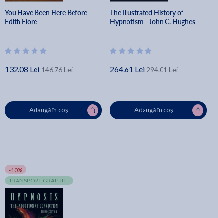
You Have Been Here Before -
The Illustrated History of
Edith Fiore
Hypnotism - John C. Hughes
132.08 Lei
264.61 Lei
146.76 Lei
294.01 Lei
Adaugă în coș
Adaugă în coș
-10%
TRANSPORT GRATUIT