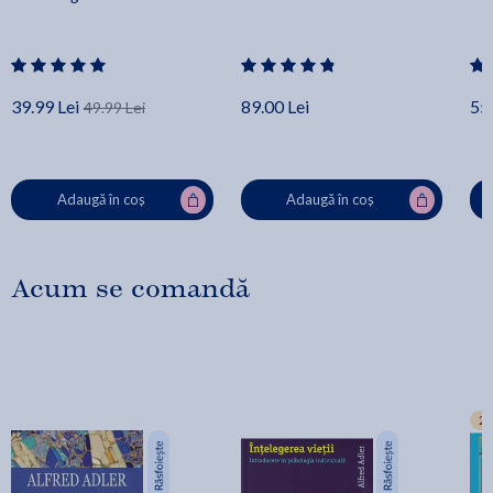
39.99 Lei
89.00 Lei
55.
49.99 Lei
Adaugă în coș
Adaugă în coș
Acum se comandă
2+