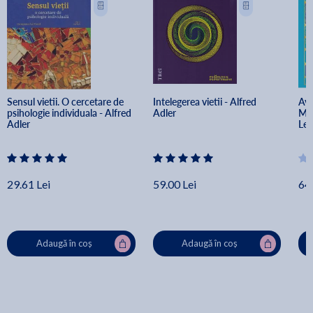
Sensul vietii. O cercetare de 
Intelegerea vietii - Alfred 
Ave
psihologie individuala - Alfred 
Adler
Min
Adler
Lew
29.61 Lei
59.00 Lei
64.
Adaugă în coș
Adaugă în coș