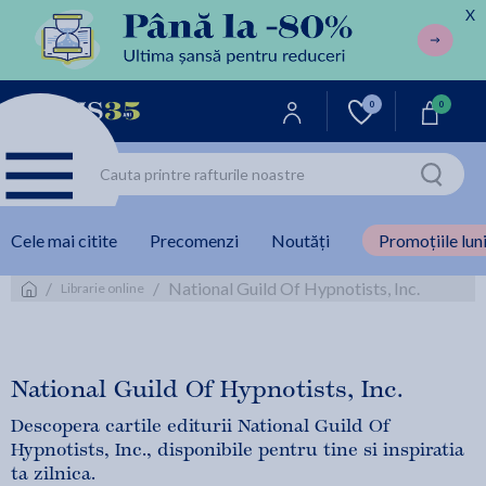
X
0
0
Cele mai citite
Precomenzi
Noutăți
Promoțiile luni
/
/
National Guild Of Hypnotists, Inc.
Librarie online
National Guild Of Hypnotists, Inc.
Descopera cartile editurii National Guild Of
Hypnotists, Inc., disponibile pentru tine si inspiratia
ta zilnica.