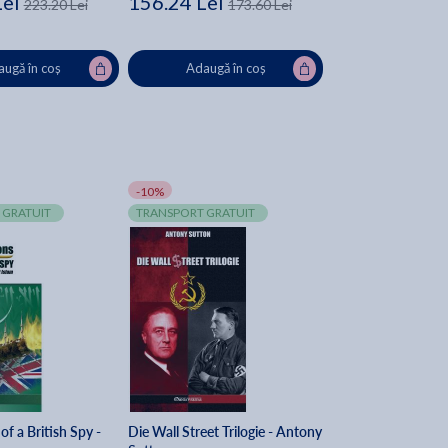
Lei
156.24 Lei
223.20 Lei
173.60 Lei
ugă în coș
Adaugă în coș
-10%
 GRATUIT
TRANSPORT GRATUIT
of a British Spy -
Die Wall Street Trilogie - Antony