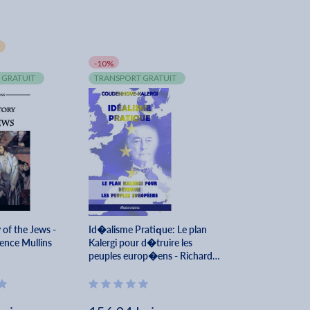
-10%
 GRATUIT
TRANSPORT GRATUIT
of the Jews -
Id�alisme Pratique: Le plan
ence Mullins
Kalergi pour d�truire les
peuples europ�ens - Richard
Nikolaus Coudenhove-kalergi