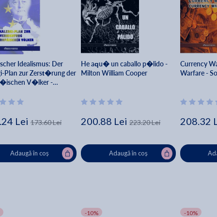
ischer Idealismus: Der
He aqu� un caballo p�lido -
Currency Wa
gi-Plan zur Zerst�rung der
Milton William Cooper
Warfare - S
�ischen V�lker -
rd Nikolaus Coudenhove-
i
.24 Lei
200.88 Lei
208.32 
173.60 Lei
223.20 Lei
Adaugă în coș
Adaugă în coș
Ada
-10%
-10%