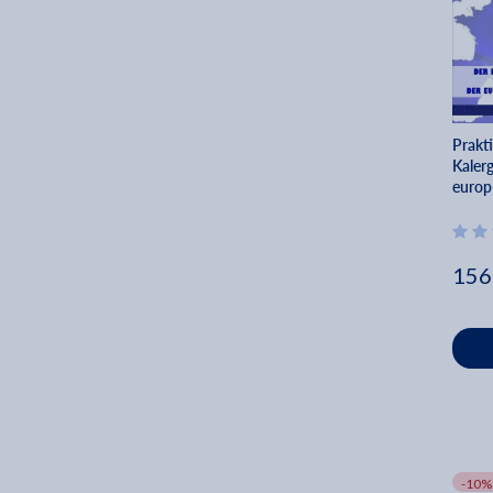
Joaqun Bochaca (2)
Richard Nikolaus Coudenhove Kalergi (2)
Jri Lina (2)
Louis-Ferdinand Celine (2)
Prakt
Lucien Rebatet (2)
Kaler
Hugo Wast (2)
europ
Richa
Antony C. Sutton (1)
kalerg
Alfred Rosenberg (1)
156
Gershom Scholem (1)
Roger Garaudy (1)
-10%