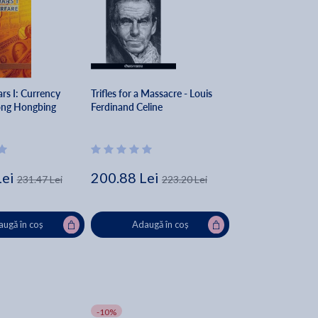
rs I: Currency
Trifles for a Massacre - Louis
ong Hongbing
Ferdinand Celine
Lei
200.88 Lei
231.47 Lei
223.20 Lei
ugă în coș
Adaugă în coș
-10%