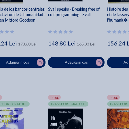
ia de los bancos centrales:
Svali speaks - Breaking free of
Histoire des
sclavitud de la humanidad -
cult programming - Svali
et de l'asse
en Mitford Goodson
l'humanit� 
Goodson
.24 Lei
148.80 Lei
156.24 
173.60 Lei
165.33 Lei
Adaugă în coș
Adaugă în coș
Ada
-10%
-10%
SPORT GRATUIT
TRANSPORT GRATUIT
TRANSPORT