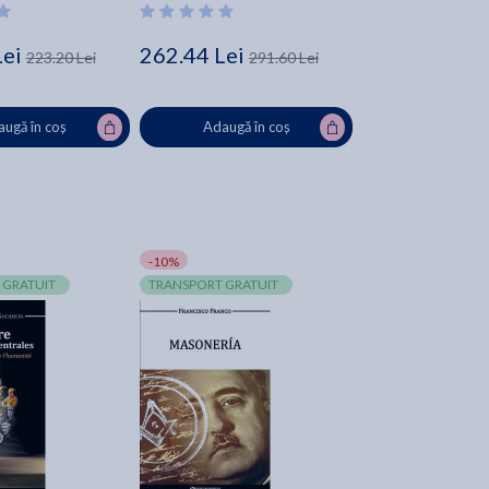
Lei
262.44 Lei
223.20 Lei
291.60 Lei
ugă în coș
Adaugă în coș
-10%
 GRATUIT
TRANSPORT GRATUIT