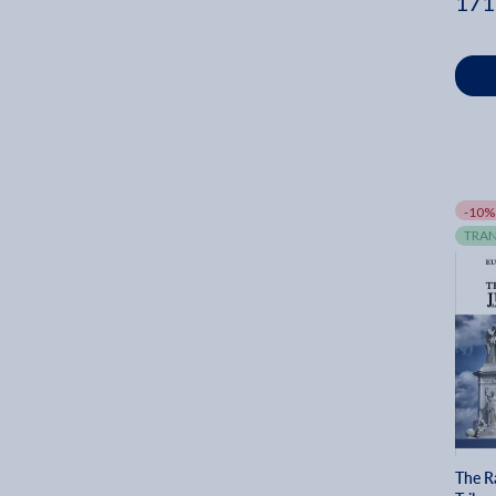
171
-10%
TRAN
The R