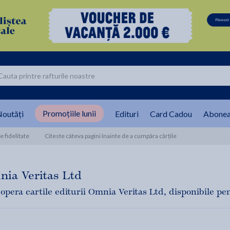
Promoțiile lunii
outăți
Edituri
Card Cadou
Abonea
 fidelitate
Citeste câteva pagini înainte de a cumpăra cărțile
ia Veritas Ltd
opera cartile editurii Omnia Veritas Ltd, disponibile pent