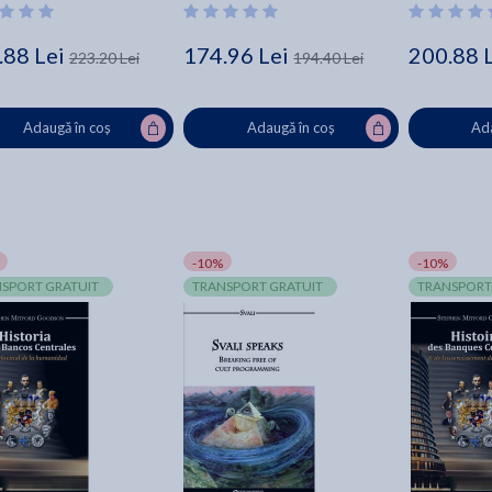
.88 Lei
174.96 Lei
200.88 
223.20 Lei
194.40 Lei
Adaugă în coș
Adaugă în coș
Ada
-10%
-10%
SPORT GRATUIT
TRANSPORT GRATUIT
TRANSPORT