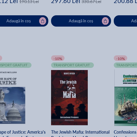
.12 Lei
297.60 Lei
200.88 
190.13 Lei
330.67 Lei
Adaugă în coș
Adaugă în coș
Ada
-10%
-10%
SPORT GRATUIT
TRANSPORT GRATUIT
TRANSPORT
ape of Justice: America's
The Jewish Mafia: International
Confessions 