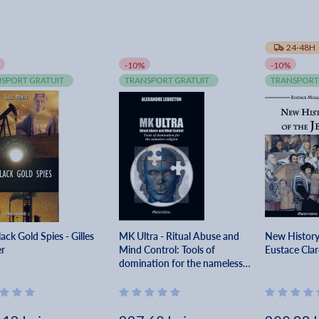
24-48H
-10%
-10%
SPORT GRATUIT
TRANSPORT GRATUIT
TRANSPORT
ack Gold Spies - Gilles
MK Ultra - Ritual Abuse and
New History 
r
Mind Control: Tools of
Eustace Clar
domination for the nameless
religion - Alexandre Lebreton