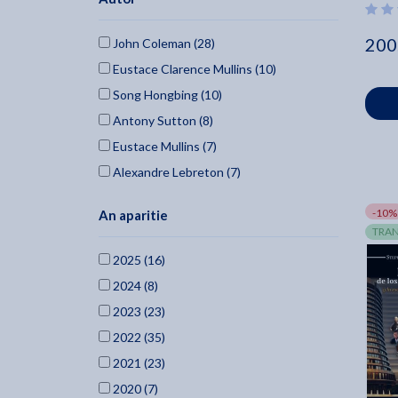
200
John Coleman (28)
Eustace Clarence Mullins (10)
Song Hongbing (10)
Antony Sutton (8)
Eustace Mullins (7)
Alexandre Lebreton (7)
Albert Slosman (7)
-10%
An aparitie
John Daniel (6)
TRAN
Michael Collins Piper (6)
2025 (16)
Rene Guenon (5)
2024 (8)
Ren Gunon (4)
2023 (23)
Herv Ryssen (4)
2022 (35)
Christopher Jon Bjerknes (4)
2021 (23)
Svali (4)
2020 (7)