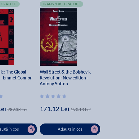
 GRATUIT
TRANSPORT GRATUIT
c: The Global
Wall Street & the Bolshevik
t - Emmet Connor
Revolution: New edition -
Antony Sutton
Lei
171.12 Lei
289.33 Lei
190.13 Lei
ugă în coș
Adaugă în coș