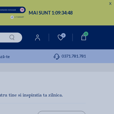
X
MAI SUNT
1:
09:
34:
47
0
0
0371.781.781
ză-te
ru tine si inspiratia ta zilnica.