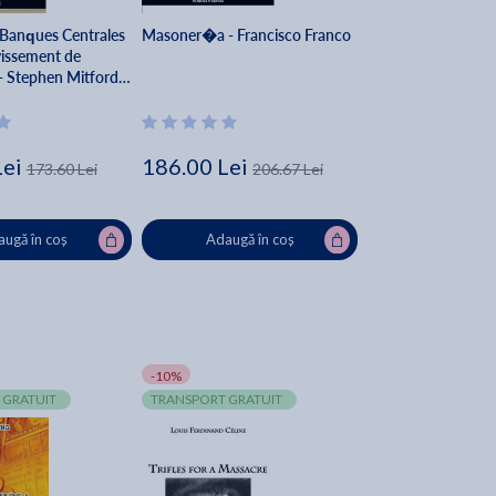
 Banques Centrales
Masoner�a - Francisco Franco
rvissement de
- Stephen Mitford
Lei
186.00 Lei
173.60 Lei
206.67 Lei
ugă în coș
Adaugă în coș
-10%
 GRATUIT
TRANSPORT GRATUIT