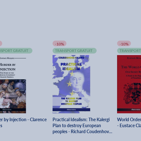
-10%
-10%
SPORT GRATUIT
TRANSPORT GRATUIT
TRANSPORT
 by Injection - Clarence
Practical Idealism: The Kalergi
World Order 
ns
Plan to destroy European
- Eustace Cl
peoples - Richard Coudenhove-
kalergi