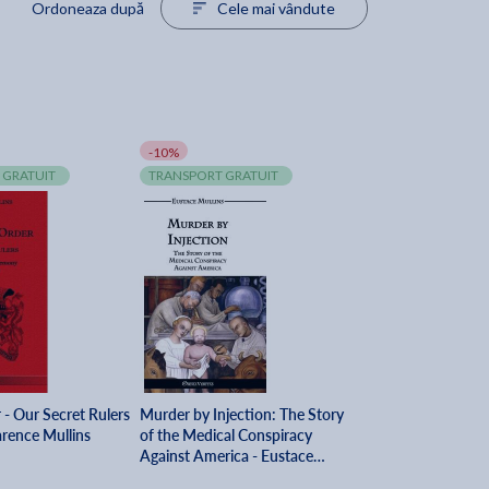
Ordoneaza după
Cele mai vândute
-10%
 GRATUIT
TRANSPORT GRATUIT
- Our Secret Rulers
Murder by Injection: The Story
arence Mullins
of the Medical Conspiracy
Against America - Eustace
Clarence Mullins