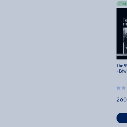
TRAN
The S
- Edw
260