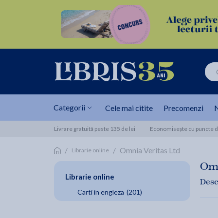
Categorii
Cele mai citite
Precomenzi
N
Livrare gratuită peste 135 de lei
Economisește cu puncte de
/
/
Omnia Veritas Ltd
Librarie online
Omn
Librarie online
Desc
Carti in engleza
(201)