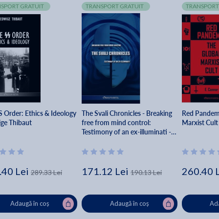
SPORT GRATUIT
TRANSPORT GRATUIT
TRANSPORT
S Order: Ethics & Ideology
The Svali Chronicles - Breaking
Red Pandemi
ige Thibaut
free from mind control:
Marxist Cul
Testimony of an ex-illuminati -
Svali
.40 Lei
171.12 Lei
260.40 
289.33 Lei
190.13 Lei
Adaugă în coș
Adaugă în coș
Ada