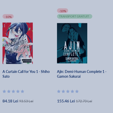
-10%
TRANSPORT GRATUIT
-10%
A Curtain Call for You 1 - Shiho
Ajin: Demi-Human Complete 1 -
Sato
Gamon Sakurai
84.18 Lei
155.46 Lei
93.53 Lei
172.73 Lei