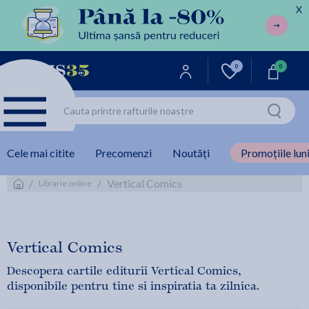
X
0
0
Cele mai citite
Precomenzi
Noutăți
Promoțiile luni
/
/
Vertical Comics
Librarie online
Vertical Comics
Descopera cartile editurii Vertical Comics,
disponibile pentru tine si inspiratia ta zilnica.