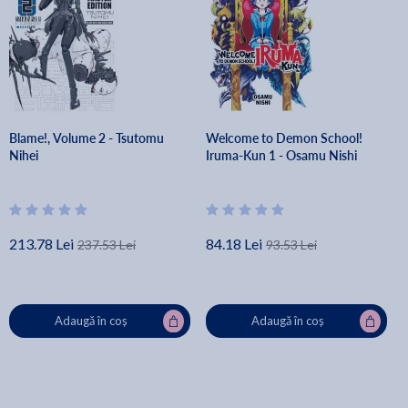
Blame!, Volume 2 - Tsutomu
Welcome to Demon School!
Nihei
Iruma-Kun 1 - Osamu Nishi
213.78 Lei
84.18 Lei
237.53 Lei
93.53 Lei
Adaugă în coș
Adaugă în coș