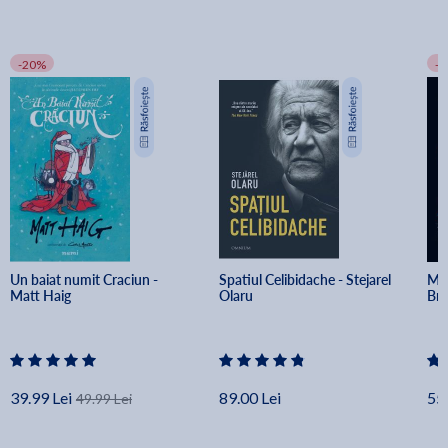
-20%
-
Un baiat numit Craciun - 
Spatiul Celibidache - Stejarel 
Min
Matt Haig
Olaru
Br
39.99 Lei
89.00 Lei
55.
49.99 Lei