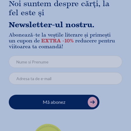
Noi suntem despre cărți, la
fel este și
Newsletter-ul nostru.
Abonează-te la veștile literare și primești
un cupon de
EXTRA -10%
reducere pentru
viitoarea ta comandă!
Mă abonez