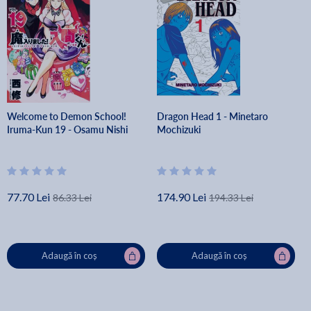
Welcome to Demon School!
Dragon Head 1 - Minetaro
Iruma-Kun 19 - Osamu Nishi
Mochizuki
77.70 Lei
174.90 Lei
86.33 Lei
194.33 Lei
Adaugă în coș
Adaugă în coș