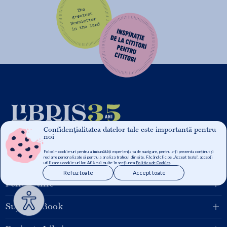
Confidențialitatea datelor tale este importantă pentru
noi
Folosim cookie-uri pentru a îmbunătăți experiența ta de navigare, pentru a-ți prezenta conținut și
reclame personalizate și pentru a analiza traficul din site. Făcând clic pe „Accept toate”, accepți
Grupul Libris
utilizarea cookie-urilor. Află mai multe în secțiunea
Politica de Cookies
.
Refuz toate
Accept toate
Pentru tine
Suport eBook