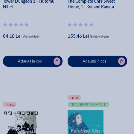
Tower Dungeon 1 - Tsutomu
The Complete Chi's Sweet
Nihei
Home, 1 - Konami Kanata
84.18 Lei
155.46 Lei
93.53 Lei
172.73 Lei
Adaugă în coș
Adaugă în coș
-10%
TRANSPORT GRATUIT
-10%