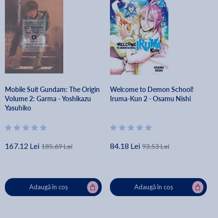
Mobile Suit Gundam: The Origin
Welcome to Demon School!
Volume 2: Garma - Yoshikazu
Iruma-Kun 2 - Osamu Nishi
Yasuhiko
167.12 Lei
84.18 Lei
185.69 Lei
93.53 Lei
Adaugă în coș
Adaugă în coș