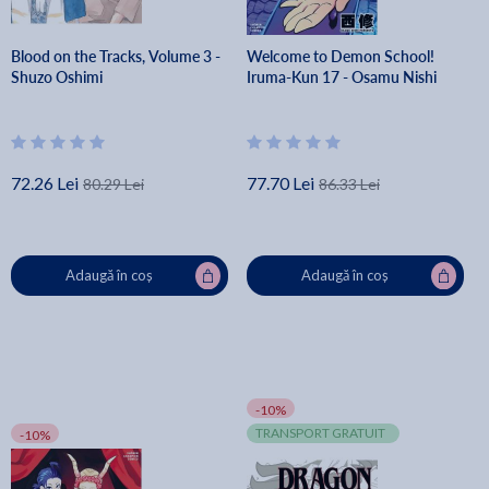
Blood on the Tracks, Volume 3 -
Welcome to Demon School!
Shuzo Oshimi
Iruma-Kun 17 - Osamu Nishi
72.26 Lei
77.70 Lei
80.29 Lei
86.33 Lei
Adaugă în coș
Adaugă în coș
-10%
TRANSPORT GRATUIT
-10%