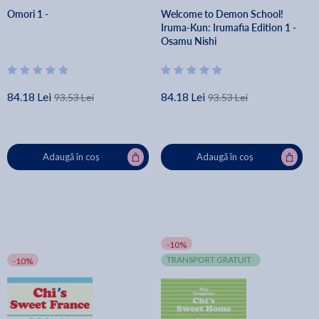
Omori 1 -
Welcome to Demon School!
Iruma-Kun: Irumafia Edition 1 -
Osamu Nishi
84.18 Lei
84.18 Lei
93.53 Lei
93.53 Lei
Adaugă în coș
Adaugă în coș
-10%
TRANSPORT GRATUIT
-10%