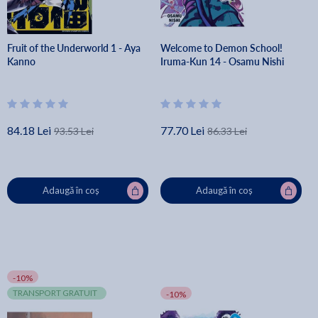
Fruit of the Underworld 1 - Aya
Welcome to Demon School!
Kanno
Iruma-Kun 14 - Osamu Nishi
84.18 Lei
77.70 Lei
93.53 Lei
86.33 Lei
Adaugă în coș
Adaugă în coș
-10%
TRANSPORT GRATUIT
-10%