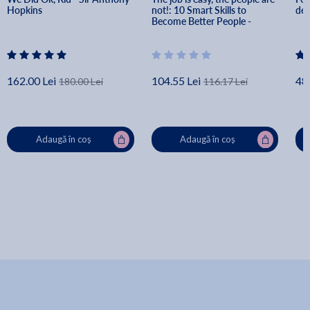
Hopkins
not!: 10 Smart Skills to 
dem
Become Better People - 
Loredana Padurean
162.00 Lei
104.55 Lei
48.
180.00 Lei
116.17 Lei
Adaugă în coș
Adaugă în coș