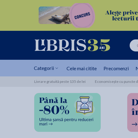
Categorii
Cele mai citite
Precomenzi
N
Livrare gratuită peste 135 de lei
Economisește cu puncte de