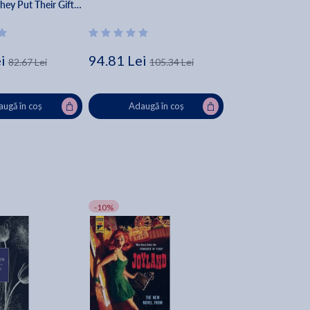
hey Put Their Gifts
 - Sherry A. Burton
i
94.81 Lei
82.67 Lei
105.34 Lei
ugă în coș
Adaugă în coș
-10%