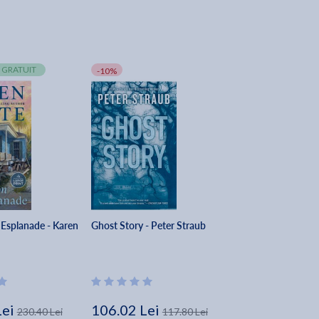
 GRATUIT
-10%
 Esplanade - Karen
Ghost Story - Peter Straub
Lei
106.02 Lei
230.40 Lei
117.80 Lei