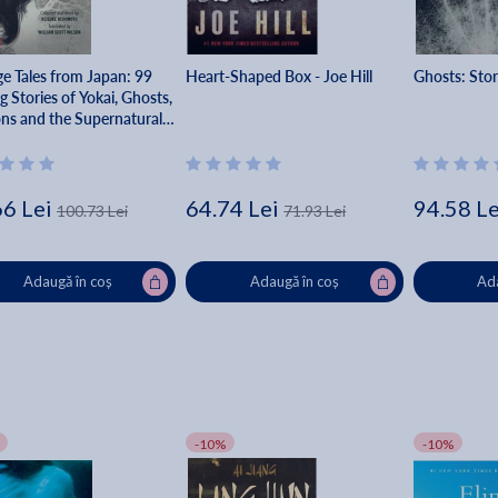
ge Tales from Japan: 99
Heart-Shaped Box - Joe Hill
Ghosts: Stor
ng Stories of Yokai, Ghosts,
s and the Supernatural -
ke Nishimoto
66 Lei
64.74 Lei
94.58 Le
100.73 Lei
71.93 Lei
Adaugă în coș
Adaugă în coș
Ada
-10%
-10%