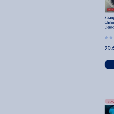
Stran
Chilli
Demon
Keisu
90.
-10%