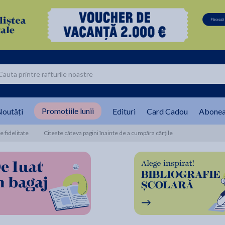
Promoțiile lunii
outăți
Edituri
Card Cadou
Abonea
 fidelitate
Citeste câteva pagini înainte de a cumpăra cărțile