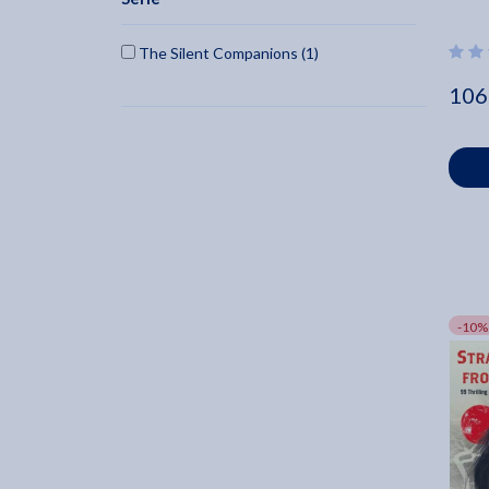
1997 (1)
Scare Street (2)
1999 (2)
The Silent Companions (1)
Bridget Collins (2)
106
J.W. Ocker (2)
-10%