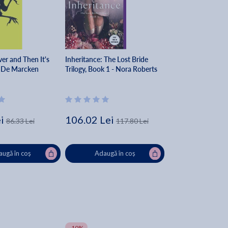
ver and Then It's
Inheritance: The Lost Bride
 De Marcken
Trilogy, Book 1 - Nora Roberts
i
106.02 Lei
86.33 Lei
117.80 Lei
ugă în coș
Adaugă în coș
-10%