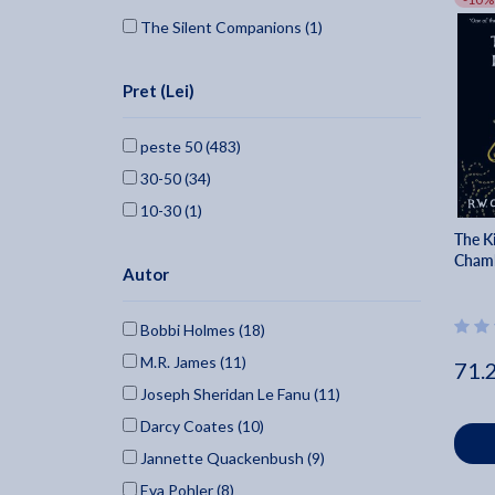
Sherryaburton Llc (6)
The Silent Companions (1)
Sphinx Books (6)
Willow Hill Books (6)
Pret (Lei)
William Morrow & Company (5)
Mira Books (5)
peste 50 (483)
Jr Erickson (5)
30-50 (34)
BRITISH LIBRARY (4)
10-30 (1)
St. Martins Griffin (4)
The Ki
Cham
Whitlock Publishing (4)
Autor
M.l. Bullock (4)
Bobbi Holmes (18)
PENGUIN GROUP (3)
M.R. James (11)
VINTAGE (3)
71.
Joseph Sheridan Le Fanu (11)
WORDSWORTH EDITIONS (3)
Darcy Coates (10)
Oxford University Press, Usa (3)
Jannette Quackenbush (9)
Atria Books (3)
Eva Pohler (8)
Kensington Publishing Corporation (3)