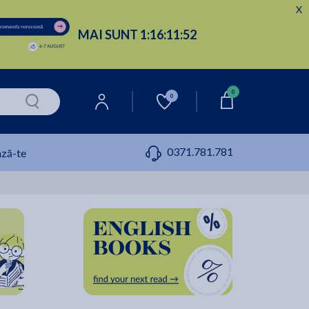
X
MAI SUNT
1:
16:
11:
51
0
0
0371.781.781
ză-te