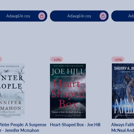
Adaugă în coș
Adaugă în coș
Ada
-10%
-10%
inter People: A Suspense
Heart-Shaped Box - Joe Hill
Always Faithf
ler - Jennifer Mcmahon
McNeal And 