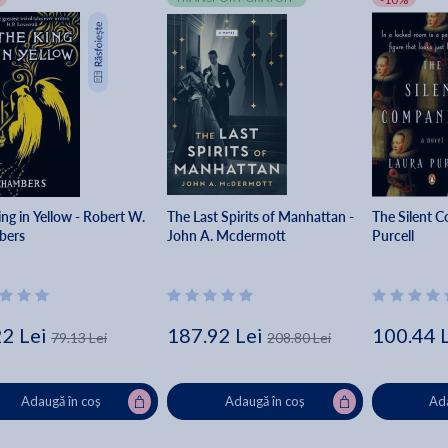
ng in Yellow - Robert W.
The Last Spirits of Manhattan -
The Silent 
bers
John A. Mcdermott
Purcell
22 Lei
187.92 Lei
100.44 
79.13 Lei
208.80 Lei
Adaugă în coș
Adaugă în coș
Ada