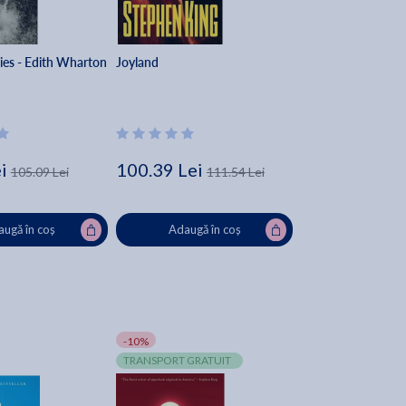
ies - Edith Wharton
Joyland
i
100.39 Lei
105.09 Lei
111.54 Lei
ugă în coș
Adaugă în coș
-10%
TRANSPORT GRATUIT