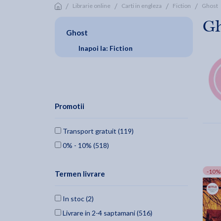
/
/
/
/
Librarie online
Carti in engleza
Fiction
Ghost
G
Ghost
Inapoi la: Fiction
Promotii
Transport gratuit (119)
0% - 10% (518)
-10%
Termen livrare
In stoc (2)
Livrare in 2-4 saptamani (516)