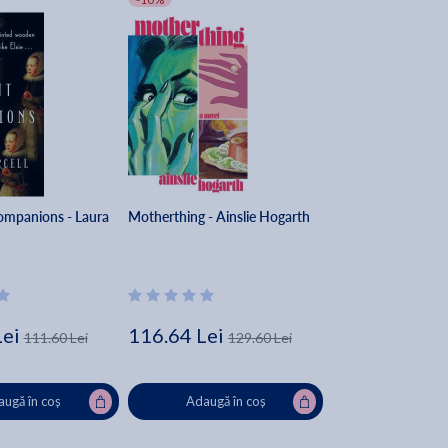
Companions - Laura
Motherthing - Ainslie Hogarth
Lei
116.64 Lei
111.60 Lei
129.60 Lei
ugă în coș
Adaugă în coș