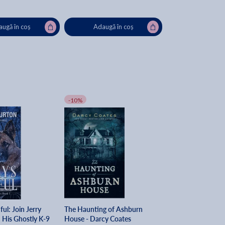
ugă în coș
Adaugă în coș
-10%
ul: Join Jerry
The Haunting of Ashburn
His Ghostly K-9
House - Darcy Coates