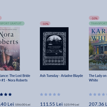
-10%
SPORT GRATUIT
TRANSPORT
-10%
tance: The Lost Bride
Ash Tuesday - Ariadne Blayde
The Lady on
y #1 - Nora Roberts
White
.40 Lei
111.55 Lei
207.36 
186.00 Lei
123.94 Lei