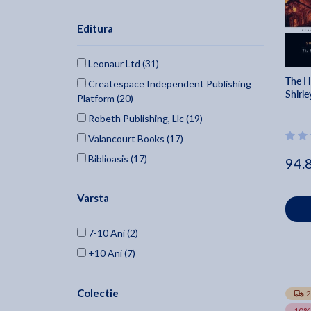
Editura
Leonaur Ltd (31)
The H
Createspace Independent Publishing
Shirl
Platform (20)
Robeth Publishing, Llc (19)
Valancourt Books (17)
Biblioasis (17)
94.
Independently Published (15)
Varsta
21 Crows Dusk To Dawn Publishing (13)
Poisoned Pen Press (12)
7-10 Ani (2)
Flame Tree 451 (8)
+10 Ani (7)
Swan River Press (8)
Eva Pohler Books (8)
Colectie
2
Berkley Books (6)
-10%