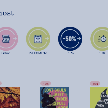
host
Fiction
PRECOMENZI
-50%
STOC
-10%
-10%