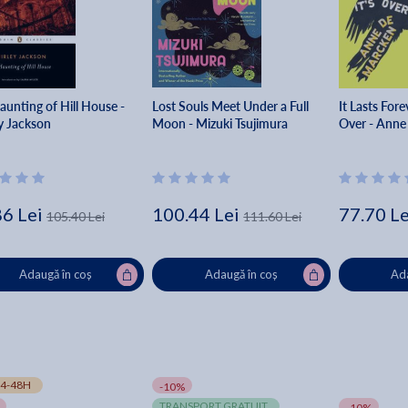
aunting of Hill House -
Lost Souls Meet Under a Full
It Lasts Fore
ey Jackson
Moon - Mizuki Tsujimura
Over - Anne
86 Lei
100.44 Lei
77.70 Le
105.40 Lei
111.60 Lei
Adaugă în coș
Adaugă în coș
Ada
4-48H
-10%
TRANSPORT GRATUIT
-10%