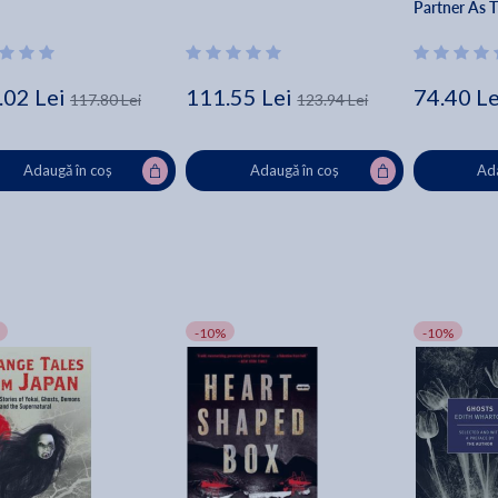
Partner As T
To Good Use.
.02 Lei
111.55 Lei
74.40 Le
117.80 Lei
123.94 Lei
Adaugă în coș
Adaugă în coș
Ada
-10%
-10%