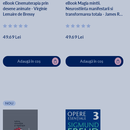
eBook Cinematerapia prin
eBook Magia mintii.
desene animate - Virginie
Neurostiinta manifestarii si
Lemaire de Bressy
transformarea totala - James R.
Doty
49.69 Lei
49.69 Lei
Adaugă în coș
Adaugă în coș
NOU