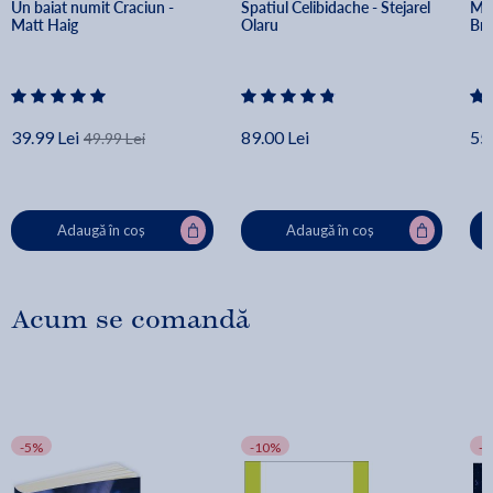
Un baiat numit Craciun - 
Spatiul Celibidache - Stejarel 
Min
Matt Haig
Olaru
Br
39.99 Lei
89.00 Lei
55.
49.99 Lei
Adaugă în coș
Adaugă în coș
Acum se comandă
-5%
-10%
-