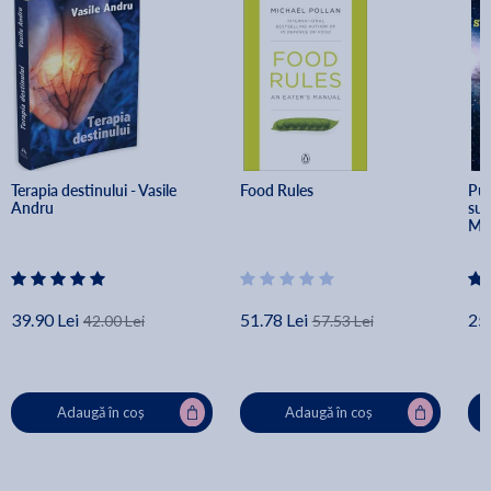
Terapia destinului - Vasile 
Food Rules
Put
Andru
sub
Mu
39.90 Lei
51.78 Lei
25.
42.00 Lei
57.53 Lei
Adaugă în coș
Adaugă în coș