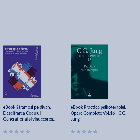
eBook Stramosi pe divan.
eBook Practica psihoterapiei.
Descifrarea Codului
Opere Complete Vol.16 - C.G.
Generational si vindecarea
Jung
ranilor mostenite - Ingrid
Alexander, Sabine Luck