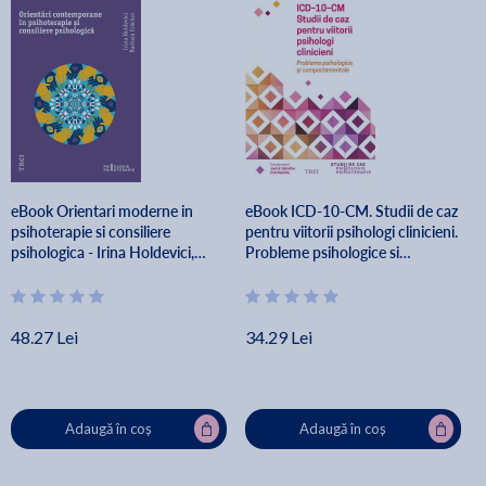
eBook Orientari moderne in
eBook ICD-10-CM. Studii de caz
psihoterapie si consiliere
pentru viitorii psihologi clinicieni.
psihologica - Irina Holdevici,
Probleme psihologice si
Barbara Craciun
comportamentale - Emil
Rodolfa, Jack B. Schaffer
48.27 Lei
34.29 Lei
Adaugă în coș
Adaugă în coș