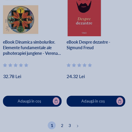
eBook Dinamica simbolurilor.
eBook Despre dezastre -
Elemente fundamentale ale
Sigmund Freud
psihoterapiei jungiene - Verena
Kast
32.78 Lei
24.32 Lei
Adaugă în coș
Adaugă în coș
1
2
3