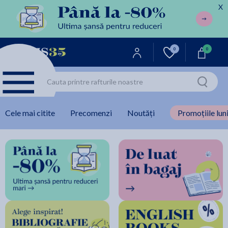
X
0
0
Cele mai citite
Precomenzi
Noutăți
Promoțiile luni