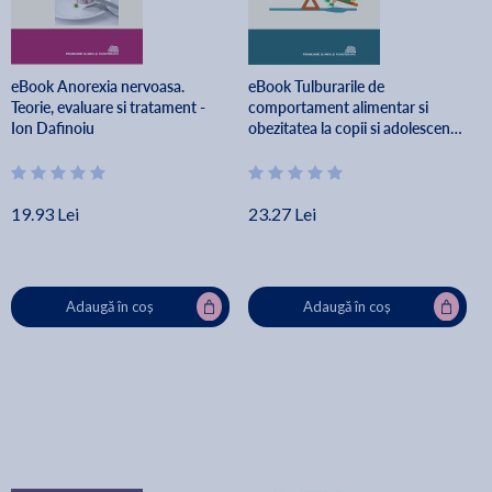
eBook Anorexia nervoasa.
eBook Tulburarile de
Teorie, evaluare si tratament -
comportament alimentar si
Ion Dafinoiu
obezitatea la copii si adolescenti
- Raluca Anton
19.93 Lei
23.27 Lei
Adaugă în coș
Adaugă în coș