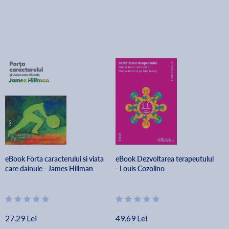
eBook Forta caracterului si viata
eBook Dezvoltarea terapeutului
care dainuie - James Hillman
- Louis Cozolino
27.29 Lei
49.69 Lei