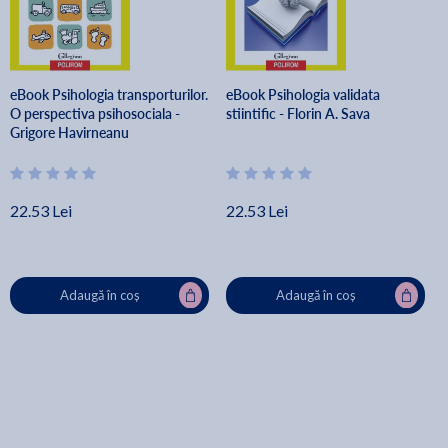
eBook Psihologia transporturilor.
eBook Psihologia validata
O perspectiva psihosociala -
stiintific - Florin A. Sava
Grigore Havirneanu
22.53 Lei
22.53 Lei
Adaugă în coș
Adaugă în coș