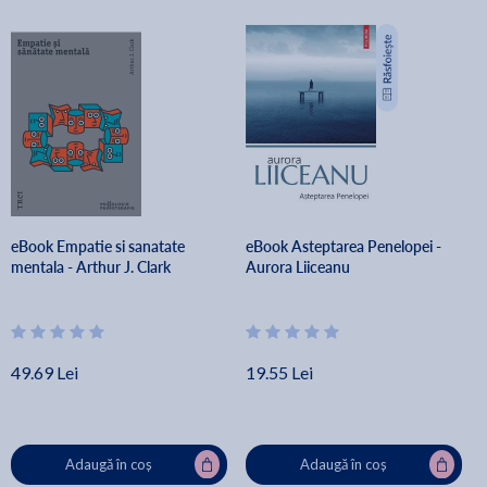
eBook Empatie si sanatate
eBook Asteptarea Penelopei -
mentala - Arthur J. Clark
Aurora Liiceanu
49.69 Lei
19.55 Lei
Adaugă în coș
Adaugă în coș