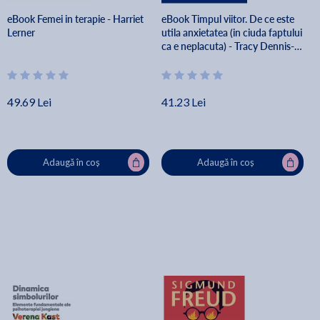
eBook Femei in terapie - Harriet
eBook Timpul viitor. De ce este
Lerner
utila anxietatea (in ciuda faptului
ca e neplacuta) - Tracy Dennis-
Tiwary
49.69 Lei
41.23 Lei
Adaugă în coș
Adaugă în coș