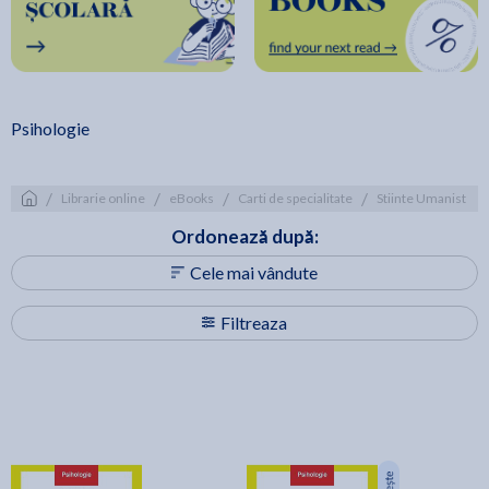
Psihologie
/
/
/
/
/
Librarie online
eBooks
Carti de specialitate
Stiinte Umaniste
Ordonează după:
Cele mai vândute
Filtreaza