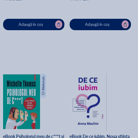
Adaugă în coș
Adaugă în coș
eBook Psihologul meu de c***t si
eBook De ce iubim. Noua stiinta