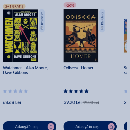
-20%
2+1 GRATIS
Watchmen - Alan Moore, 
Odiseea - Homer
Sa 
Dave Gibbons
scr
68.68 Lei
39.20 Lei
21.
49.00 Lei
Adaugă în coș
Adaugă în coș