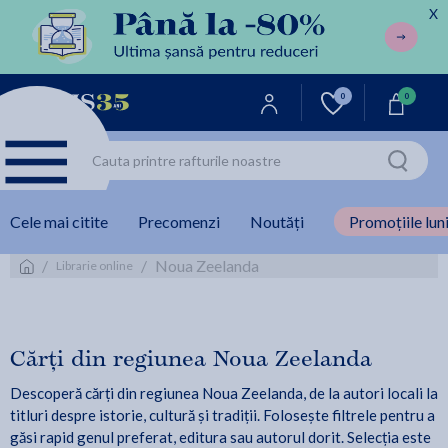
X
0
0
Cele mai citite
Precomenzi
Noutăți
Promoțiile luni
/
/
Noua Zeelanda
Librarie online
Cărți din regiunea Noua Zeelanda
Descoperă cărți din regiunea Noua Zeelanda, de la autori locali la
titluri despre istorie, cultură și tradiții. Folosește filtrele pentru a
găsi rapid genul preferat, editura sau autorul dorit. Selecția este