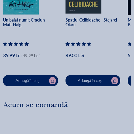
Un baiat numit Craciun - 
Spatiul Celibidache - Stejarel 
Min
Matt Haig
Olaru
Br
39.99 Lei
89.00 Lei
55.
49.99 Lei
Adaugă în coș
Adaugă în coș
Acum se comandă