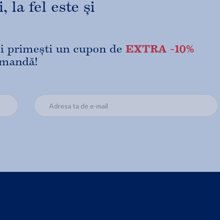
 la fel este și
EXTRA -10%
 și primești un cupon de
omandă!