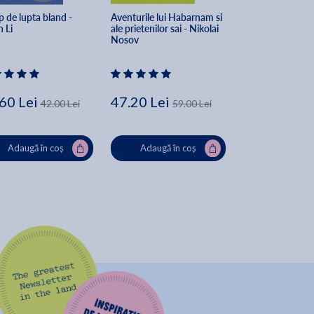
 de lupta bland - 
Aventurile lui Habarnam si 
Povestiri despre 
 Li
ale prietenilor sai - Nikolai 
mei - Silvia Keri
Nosov
60 Lei
47.20 Lei
21.14 Lei
42.00 Lei
59.00 Lei
26
Adaugă în coș
Adaugă în coș
Adaugă în