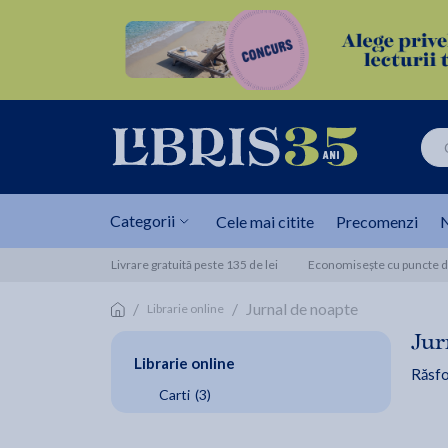
Categorii
Cele mai citite
Precomenzi
N
Livrare gratuită peste 135 de lei
Economisește cu puncte de
/
/
Jurnal de noapte
Librarie online
Jur
Librarie online
Răsfo
Carti
(3)