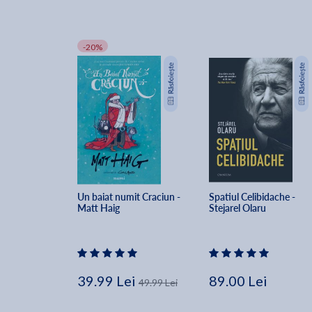
-20%
Un baiat numit Craciun - 
Spatiul Celibidache - 
Matt Haig
Stejarel Olaru
39.99 Lei
89.00 Lei
49.99 Lei