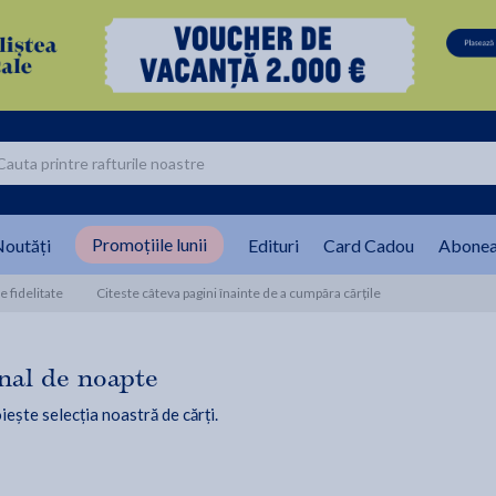
Promoțiile lunii
outăți
Edituri
Card Cadou
Abonea
 fidelitate
Citeste câteva pagini înainte de a cumpăra cărțile
nal de noapte
iește selecția noastră de cărți.