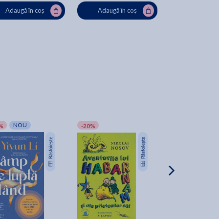
Adaugă în coș
Adaugă în coș
Adaugă în
NOU
%
-20%
-20%