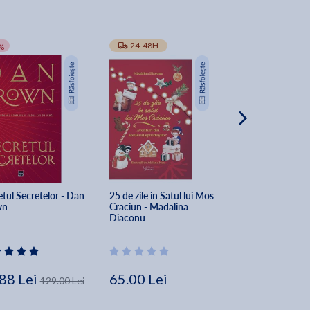
-10%
24-48H
TRANSPORT GRA
%
tul Secretelor - Dan 
25 de zile in Satul lui Mos 
The Secret of Sec
wn
Craciun - Madalina 
Dan Brown
Diaconu
88 Lei
65.00 Lei
162.00 Lei
129.00 Lei
Lei