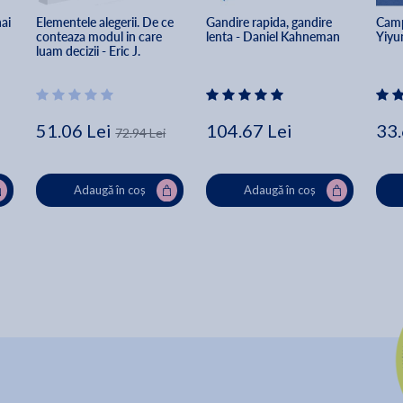
ai 
Elementele alegerii. De ce 
Gandire rapida, gandire 
Camp
conteaza modul in care 
lenta - Daniel Kahneman
Yiyun
luam decizii - Eric J. 
Johnson
51.06 Lei
104.67 Lei
33.
72.94 Lei
Adaugă în coș
Adaugă în coș