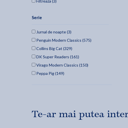
Filtreaza (3)
Serie
Jurnal de noapte (3)
Penguin Modern Classics (575)
Collins Big Cat (329)
DK Super Readers (161)
Virago Modern Classics (150)
Peppa Pig (149)
Collins Big Cat Phonics for Letters and
Sounds (137)
BookLife Readers (130)
Read It Yourself (116)
Te-ar mai putea inte
S.F. Masterworks (116)
Picador Collection (116)