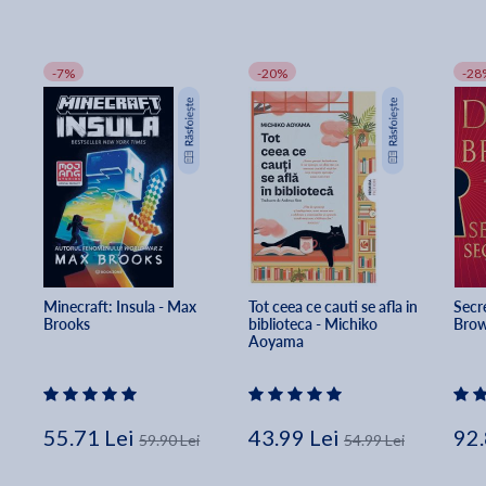
-7%
-20%
-28
Minecraft: Insula - Max 
Tot ceea ce cauti se afla in 
Secre
Brooks
biblioteca - Michiko 
Bro
Aoyama
55.71 Lei
43.99 Lei
92.
59.90 Lei
54.99 Lei