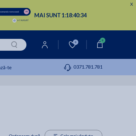
X
MAI SUNT
1:
18:
40:
33
0
0
0371.781.781
ză-te
Ordoneaza după
Cele mai vândute