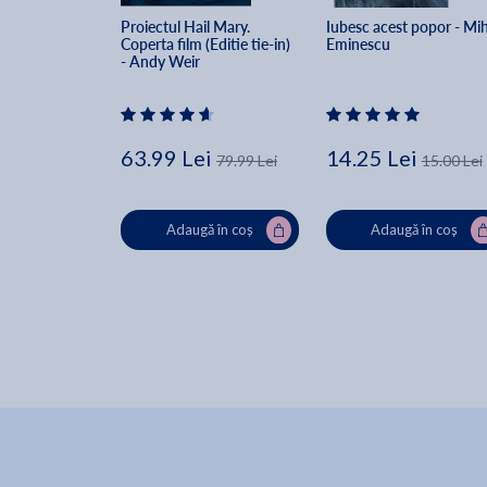
Proiectul Hail Mary. 
Iubesc acest popor - Mih
Coperta film (Editie tie-in) 
Eminescu
- Andy Weir
63.99 Lei
14.25 Lei
79.99 Lei
15.00 Lei
Adaugă în coș
Adaugă în coș