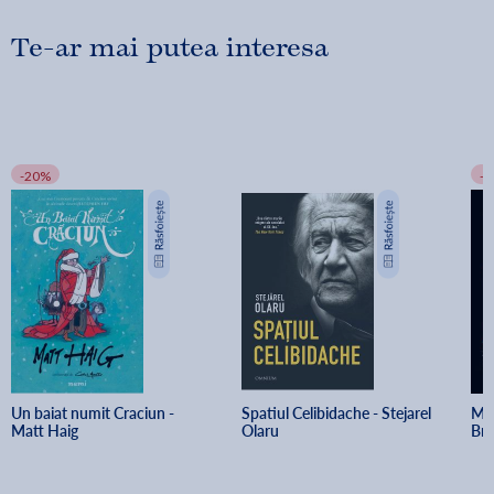
Te-ar mai putea interesa
-20%
-
Un baiat numit Craciun - 
Spatiul Celibidache - Stejarel 
Min
Matt Haig
Olaru
Br