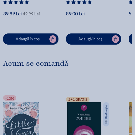
39.99 Lei
89.00 Lei
55.
49.99 Lei
Adaugă în coș
Adaugă în coș
Acum se comandă
-10%
2+1 GRATIS