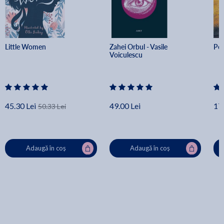
Little Women
Zahei Orbul - Vasile 
Pel
Voiculescu
45.30 Lei
49.00 Lei
17.
50.33 Lei
Adaugă în coș
Adaugă în coș