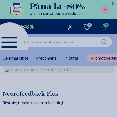
X
0
0
Cele mai citite
Precomenzi
Noutăți
Promoțiile luni
/
/
Neurofeedback Plus
Librarie online
Neurofeedback Plus
Răsfoiește selecția noastră de cărți.