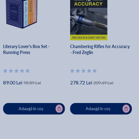
Literary Lover's Box Set -
Chambering Rifles for Accuracy
Running Press
- Fred Zeglin
89.00 Lei
278.72 Lei
98.89 Lei
309.69 Lei
Adaugă în coș
Adaugă în coș