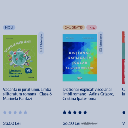
NOU
2+1 GRATIS
-5%
Vacanta in jurul lumii. Limba 
Dictionar explicativ scolar al 
Che
si literatura romana - Clasa 6 - 
limbii romane - Adina Grigore, 
lui
Marinela Pantazi
Cristina Ipate-Toma
33.00 Lei
36.10 Lei
9.5
38.00 Lei