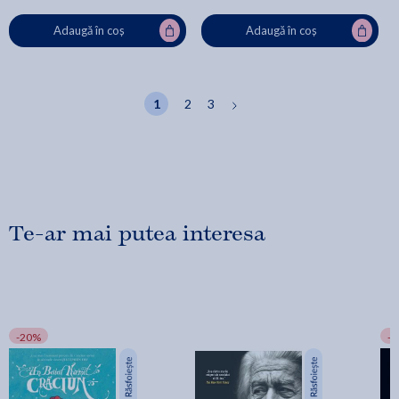
Adaugă în coș
Adaugă în coș
1
2
3
Te-ar mai putea interesa
-20%
-