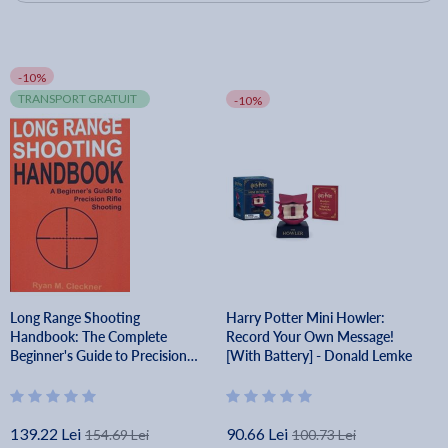
-10%
TRANSPORT GRATUIT
-10%
Long Range Shooting
Harry Potter Mini Howler:
Handbook: The Complete
Record Your Own Message!
Beginner's Guide to Precision
[With Battery] - Donald Lemke
Rifle Shooting - Ryan M.
Cleckner
139.22 Lei
90.66 Lei
154.69 Lei
100.73 Lei