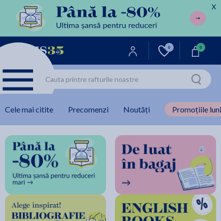
X
0
0
Cele mai citite
Precomenzi
Noutăți
Promoțiile luni