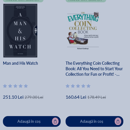
Man and His Watch
The Everything Coin Collecting
Book: All You Need to Start Your
Collection for Fun or Profit! -
Richard Giedroyc
251.10 Lei
160.64 Lei
279.00 Lei
178.49 Lei
Adaugă în coș
Adaugă în coș