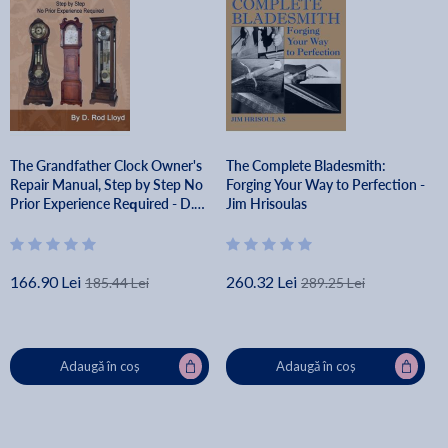
The Grandfather Clock Owner's
The Complete Bladesmith:
Repair Manual, Step by Step No
Forging Your Way to Perfection -
Prior Experience Required - D.
Jim Hrisoulas
Rod Lloyd
166.90 Lei
260.32 Lei
185.44 Lei
289.25 Lei
Adaugă în coș
Adaugă în coș