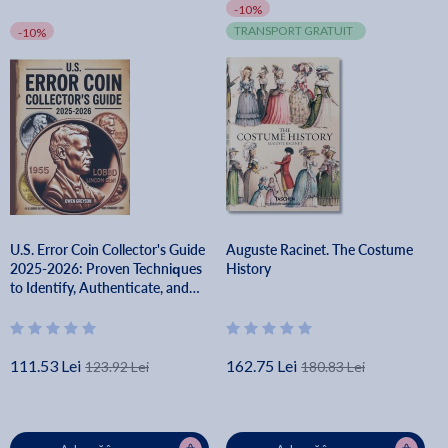
-10%
TRANSPORT GRATUIT
-10%
U.S. Error Coin Collector's Guide
Auguste Racinet. The Costume
2025-2026: Proven Techniques
History
to Identify, Authenticate, and
Profit from Rare Mint Mistakes -
Owen Greyson
111.53 Lei
162.75 Lei
123.92 Lei
180.83 Lei