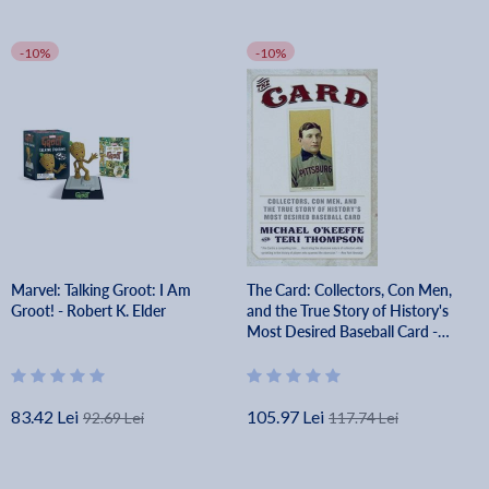
-10%
-10%
Marvel: Talking Groot: I Am
The Card: Collectors, Con Men,
Groot! - Robert K. Elder
and the True Story of History's
Most Desired Baseball Card -
Michael O'keeffe
83.42 Lei
105.97 Lei
92.69 Lei
117.74 Lei