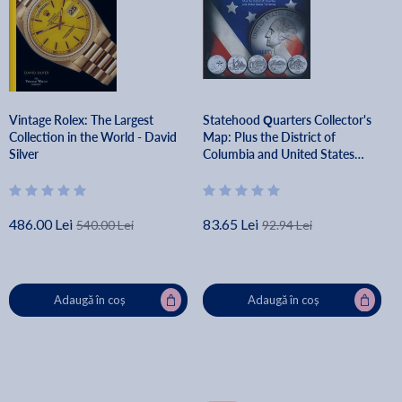
Vintage Rolex: The Largest
Statehood Quarters Collector's
Collection in the World - David
Map: Plus the District of
Silver
Columbia and United States
Territories - Whitman Publishing
486.00 Lei
83.65 Lei
540.00 Lei
92.94 Lei
Adaugă în coș
Adaugă în coș