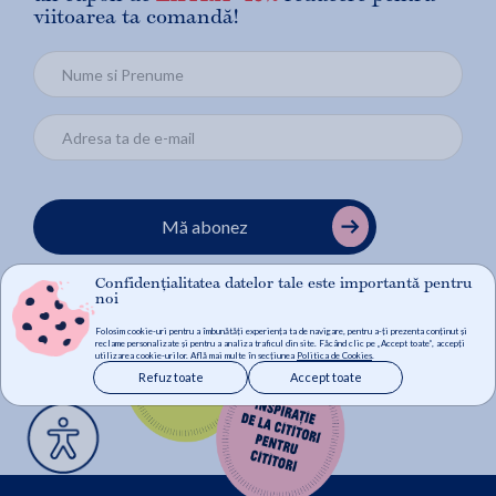
viitoarea ta comandă!
Mă abonez
Confidențialitatea datelor tale este importantă pentru
noi
Folosim cookie-uri pentru a îmbunătăți experiența ta de navigare, pentru a-ți prezenta conținut și
reclame personalizate și pentru a analiza traficul din site. Făcând clic pe „Accept toate”, accepți
utilizarea cookie-urilor. Află mai multe în secțiunea
Politica de Cookies
.
Refuz toate
Accept toate