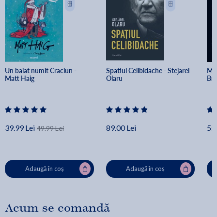
Un baiat numit Craciun - 
Spatiul Celibidache - Stejarel 
Min
Matt Haig
Olaru
Br
39.99 Lei
89.00 Lei
55.
49.99 Lei
Adaugă în coș
Adaugă în coș
Acum se comandă