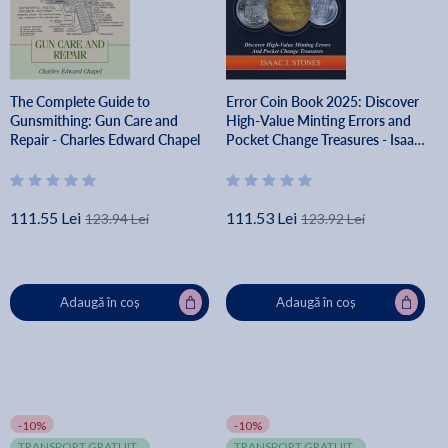
The Complete Guide to
Error Coin Book 2025: Discover
Gunsmithing: Gun Care and
High-Value Minting Errors and
Repair - Charles Edward Chapel
Pocket Change Treasures - Isaac
J. Stones
111.55 Lei
111.53 Lei
123.94 Lei
123.92 Lei
Adaugă în coș
Adaugă în coș
-10%
-10%
TRANSPORT GRATUIT
TRANSPORT GRATUIT