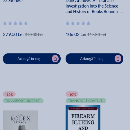
72 Stories -
Dark Archives: A Librarian's
Investigation Into the Science
and History of Books Bound in
Human Skin - Megan
Rosenbloom
279.00 Lei
106.02 Lei
310.00 Lei
117.80 Lei
Adaugă în coș
Adaugă în coș
-10%
-10%
TRANSPORT GRATUIT
TRANSPORT GRATUIT