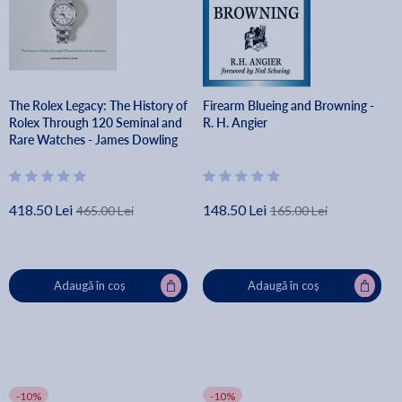
The Rolex Legacy: The History of
Firearm Blueing and Browning -
Rolex Through 120 Seminal and
R. H. Angier
Rare Watches - James Dowling
418.50 Lei
148.50 Lei
465.00 Lei
165.00 Lei
Adaugă în coș
Adaugă în coș
-10%
-10%