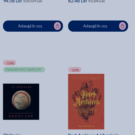
94.58 Lei
82.48 Lei
105.09 Lei
91.64 Lei
Adaugă în coș
Adaugă în coș
-10%
TRANSPORT GRATUIT
-10%