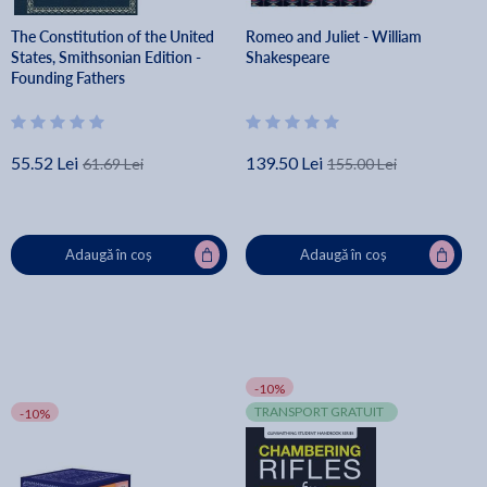
The Constitution of the United
Romeo and Juliet - William
States, Smithsonian Edition -
Shakespeare
Founding Fathers
55.52 Lei
139.50 Lei
61.69 Lei
155.00 Lei
Adaugă în coș
Adaugă în coș
-10%
TRANSPORT GRATUIT
-10%