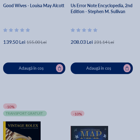
Good Wives - Louisa May Alcott
Us Error Note Encyclopedia, 2nd
Edition - Stephen M. Sullivan
139.50 Lei
208.03 Lei
155.00 Lei
231.14 Lei
Adaugă în coș
Adaugă în coș
-10%
TRANSPORT GRATUIT
-10%