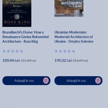
Brunelleschi's Dome: How a
Ukrainian Modernism:
Renaissance Genius Reinvented
Modernist Architecture of
Architecture - Ross King
Ukraine - Dmytro Soloviov
100.44 Lei
195.02 Lei
111.60 Lei
216.69 Lei
Adaugă în coș
Adaugă în coș