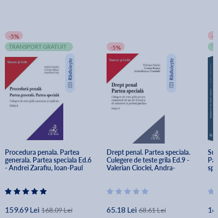
-5%
-
TRANSPORT GRATUIT
T
-5%
Procedura penala. Partea 
Drept penal. Partea speciala. 
Sub
generala. Partea speciala Ed.6 
Culegere de teste grila Ed.9 - 
Par
- Andrei Zarafiu, Ioan-Paul 
Valerian Cioclei, Andra-
spe
Chis, Cristian Balan
Roxana Trandafir, Cristina 
Adr
Rotaru
Dob
Ge
Ha
159.69 Lei
65.18 Lei
16
168.09 Lei
68.61 Lei