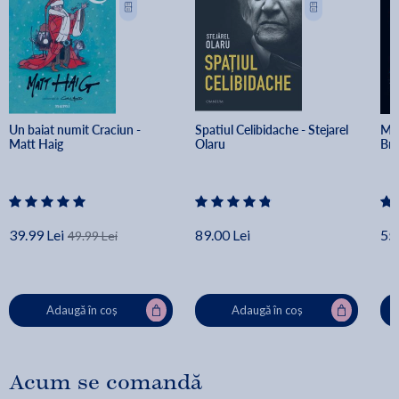
Un baiat numit Craciun - 
Spatiul Celibidache - Stejarel 
Min
Matt Haig
Olaru
Br
39.99 Lei
89.00 Lei
55.
49.99 Lei
Adaugă în coș
Adaugă în coș
Acum se comandă