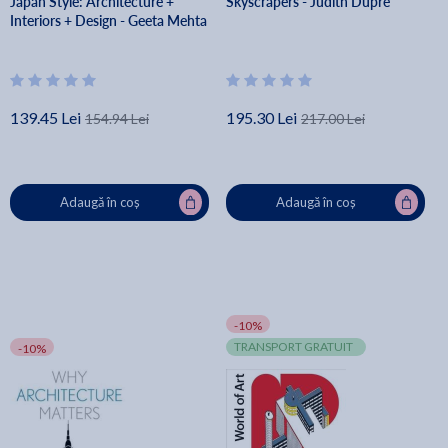
Japan Style: Architecture +
Skyscrapers - Judith Dupre
Interiors + Design - Geeta Mehta
139.45 Lei
195.30 Lei
154.94 Lei
217.00 Lei
Adaugă în coș
Adaugă în coș
-10%
TRANSPORT GRATUIT
-10%