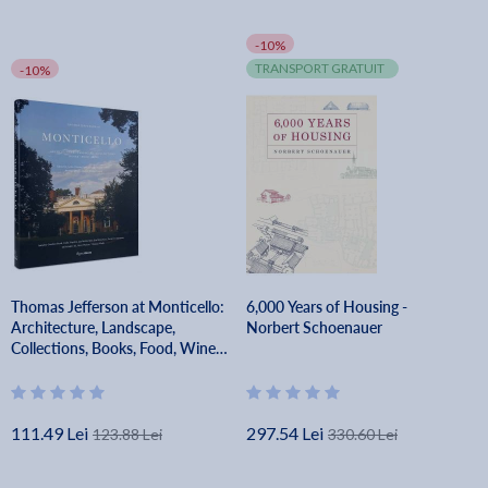
-10%
TRANSPORT GRATUIT
-10%
Thomas Jefferson at Monticello:
6,000 Years of Housing -
Architecture, Landscape,
Norbert Schoenauer
Collections, Books, Food, Wine -
Leslie Greene Bowman
111.49 Lei
297.54 Lei
123.88 Lei
330.60 Lei