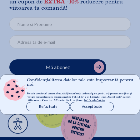
un cupon de
EXTRA -10%
reducere pentru
viitoarea ta comandă!
Mă abonez
Confidențialitatea datelor tale este importantă pentru
noi
Folosim cookie-uri pentru a îmbunătăți experiența ta de navigare, pentru a-ți prezenta conținut și
reclame personalizate și pentru a analiza traficul din site. Făcând clic pe „Accept toate”, accepți
utilizarea cookie-urilor. Află mai multe în secțiunea
Politica de Cookies
.
Refuz toate
Accept toate