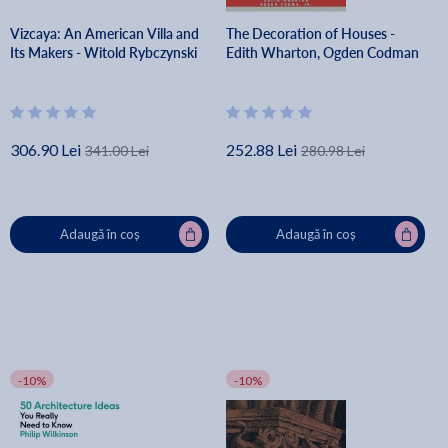
Vizcaya: An American Villa and
The Decoration of Houses -
Its Makers - Witold Rybczynski
Edith Wharton, Ogden Codman
306.90 Lei
252.88 Lei
341.00 Lei
280.98 Lei
Adaugă în coș
Adaugă în coș
-10%
-10%