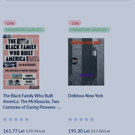
-10%
-10%
TRANSPORT GRATUIT
TRANSPORT GRATUIT
The Black Family Who Built
Delirious New York
America: The McKissacks, Two
Centuries of Daring Pioneers -
Cheryl Mckissack Daniel
161.77 Lei
195.30 Lei
179.74 Lei
217.00 Lei