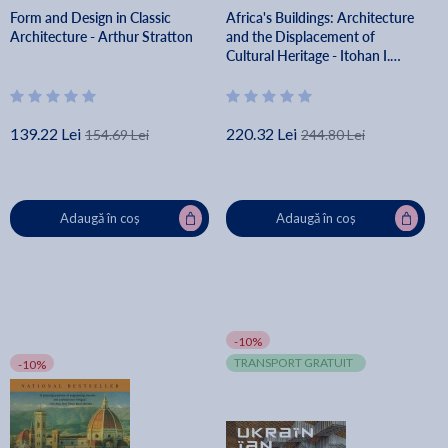
Form and Design in Classic
Africa's Buildings: Architecture
Architecture - Arthur Stratton
and the Displacement of
Cultural Heritage - Itohan I.
Osayimwese
139.22 Lei
220.32 Lei
154.69 Lei
244.80 Lei
Adaugă în coș
Adaugă în coș
-10%
TRANSPORT GRATUIT
-10%