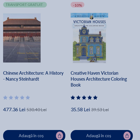
TRANSPORT GRATUIT
-10%
Chinese Architecture: A History
Creative Haven Victorian
- Nancy Steinhardt
Houses Architecture Coloring
Book
477.36 Lei
35.58 Lei
530.40 Lei
39.53 Lei
Adaugă în coș
Adaugă în coș