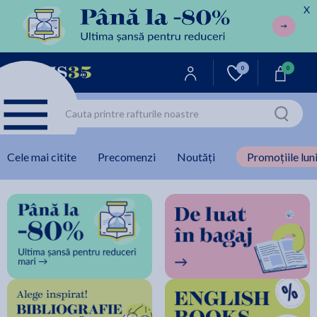
X
0
0
Cele mai citite
Precomenzi
Noutăți
Promoțiile luni