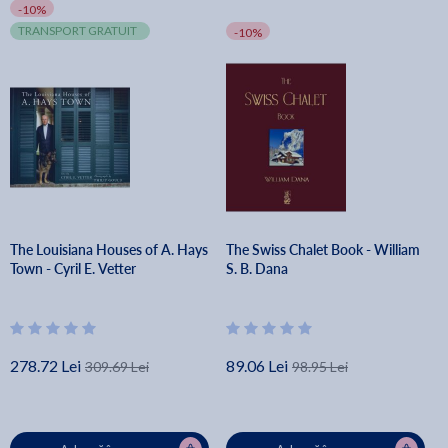
-10%
TRANSPORT GRATUIT
-10%
The Louisiana Houses of A. Hays
The Swiss Chalet Book - William
Town - Cyril E. Vetter
S. B. Dana
278.72 Lei
89.06 Lei
309.69 Lei
98.95 Lei