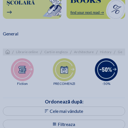
General
/
/
/
/
/
Librarie online
Carti in engleza
Architecture
History
Gener
Fiction
PRECOMENZI
-50%
Ordonează după:
Cele mai vândute
Filtreaza