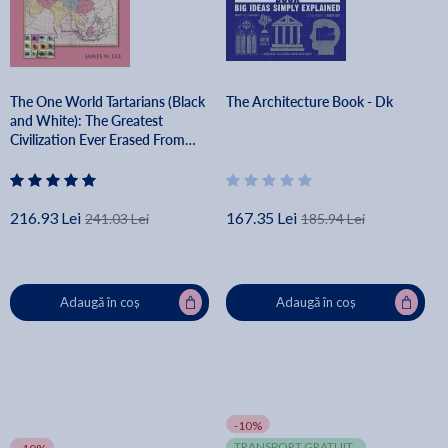
The One World Tartarians (Black
The Architecture Book - Dk
and White): The Greatest
Civilization Ever Erased From
History - James W. Lee
216.93 Lei
167.35 Lei
241.03 Lei
185.94 Lei
Adaugă în coș
Adaugă în coș
-10%
TRANSPORT GRATUIT