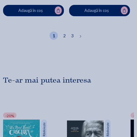
Adaugă în coș
Adaugă în coș
1
2
3
Te-ar mai putea interesa
-20%
-