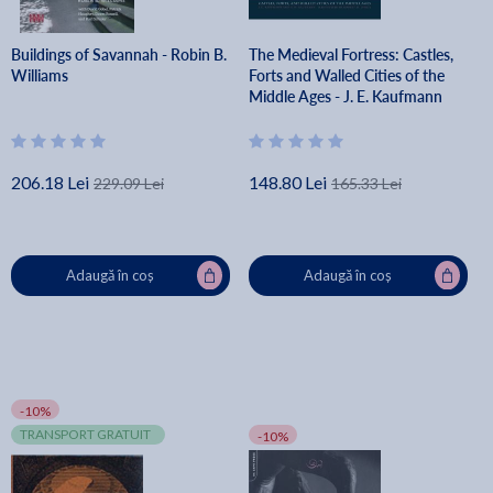
Buildings of Savannah - Robin B.
The Medieval Fortress: Castles,
Williams
Forts and Walled Cities of the
Middle Ages - J. E. Kaufmann
206.18 Lei
148.80 Lei
229.09 Lei
165.33 Lei
Adaugă în coș
Adaugă în coș
-10%
TRANSPORT GRATUIT
-10%