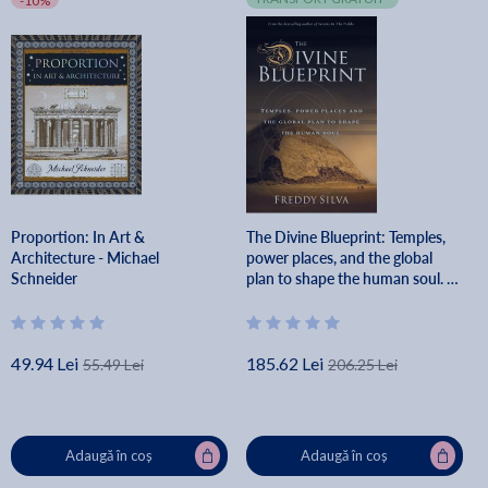
-10%
Proportion: In Art &
The Divine Blueprint: Temples,
Architecture - Michael
power places, and the global
Schneider
plan to shape the human soul. -
Freddy Silva
49.94 Lei
185.62 Lei
55.49 Lei
206.25 Lei
Adaugă în coș
Adaugă în coș