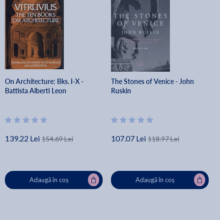
On Architecture: Bks. I-X -
The Stones of Venice - John
Battista Alberti Leon
Ruskin
139.22 Lei
107.07 Lei
154.69 Lei
118.97 Lei
Adaugă în coș
Adaugă în coș