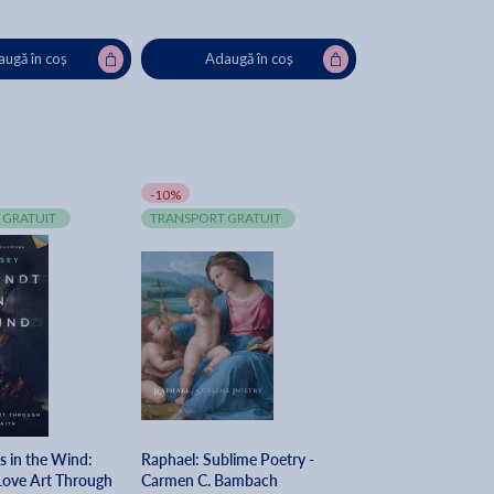
ugă în coș
Adaugă în coș
-10%
 GRATUIT
TRANSPORT GRATUIT
s in the Wind:
Raphael: Sublime Poetry -
Love Art Through
Carmen C. Bambach