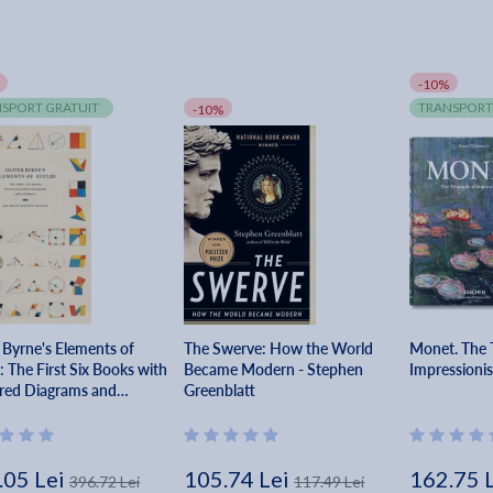
-10%
SPORT GRATUIT
TRANSPORT
-10%
 Byrne's Elements of
The Swerve: How the World
Monet. The 
: The First Six Books with
Became Modern - Stephen
Impressioni
red Diagrams and
Greenblatt
ls - Art Meets Science
.05 Lei
105.74 Lei
162.75 
396.72 Lei
117.49 Lei