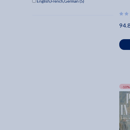
English,French,German (5)
Dietmar Elger (2)
2006 (8)
Metropolitan Museum Of Art (2)
2005 (4)
Hildegard Von Bingen (2)
94.
2004 (7)
Magdalena Droste (2)
2003 (11)
Kassia St Clair (2)
2002 (4)
Christopher Butler (2)
2001 (5)
Giorgio De Chirico (2)
2000 (1)
Whitney Chadwick (2)
1954 (1)
Kelly Grovier (2)
1969 (1)
Sebastian Smee (2)
1972 (1)
-10%
Arthur C. Danto (2)
1973 (1)
Glenn Lowry (2)
1980 (2)
1982 (1)
1985 (1)
1986 (2)