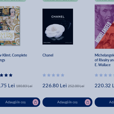
v Klimt. Complete
Chanel
Michelangelo
ings
of Rivalry a
E. Wallace
.75 Lei
226.80 Lei
220.32 
180.83 Lei
252.00 Lei
Adaugă în coș
Adaugă în coș
Ada