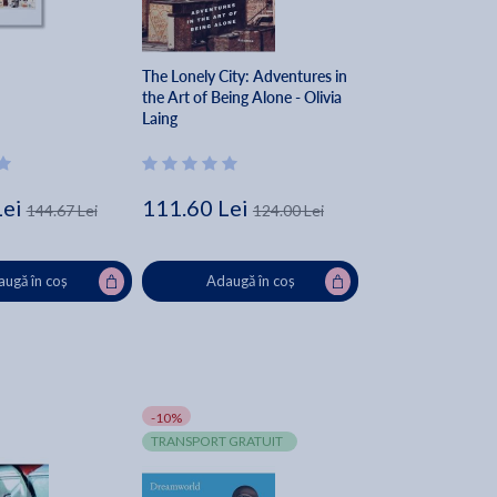
The Lonely City: Adventures in
the Art of Being Alone - Olivia
Laing
Lei
111.60 Lei
144.67 Lei
124.00 Lei
ugă în coș
Adaugă în coș
-10%
TRANSPORT GRATUIT