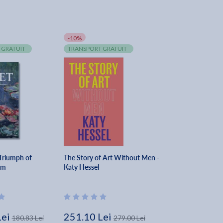
-10%
 GRATUIT
TRANSPORT GRATUIT
Triumph of
The Story of Art Without Men -
sm
Katy Hessel
Lei
251.10 Lei
180.83 Lei
279.00 Lei