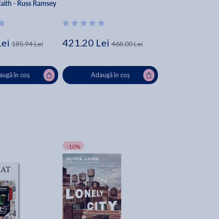
Faith - Russ Ramsey
Lei
421.20 Lei
185.94 Lei
468.00 Lei
ugă în coș
Adaugă în coș
-10%