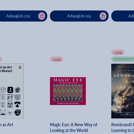
Adaugă în coș
Adaugă în coș
Ada
-10%
TRANSPORT
-10%
n as Art
Magic Eye: A New Way of
Rembrandt I
Looking at the World
Learning to 