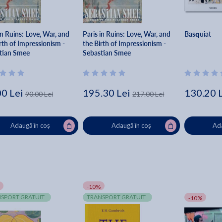
in Ruins: Love, War, and
Paris in Ruins: Love, War, and
Basquiat
rth of Impressionism -
the Birth of Impressionism -
tian Smee
Sebastian Smee
00 Lei
195.30 Lei
130.20 
90.00 Lei
217.00 Lei
Adaugă în coș
Adaugă în coș
Ada
-10%
SPORT GRATUIT
TRANSPORT GRATUIT
-10%