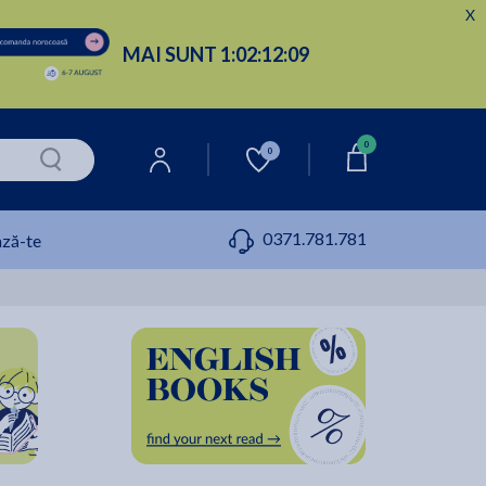
X
MAI SUNT
1:
02:
12:
08
0
0
0371.781.781
ză-te