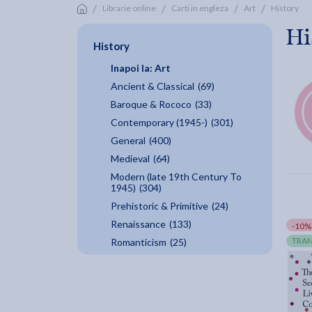
/
/
/
/
Librarie online
Carti in engleza
Art
History
Hi
History
Inapoi la: Art
Ancient & Classical
(69)
Baroque & Rococo
(33)
Contemporary (1945-)
(301)
General
(400)
Medieval
(64)
Modern (late 19th Century To
1945)
(304)
Prehistoric & Primitive
(24)
Renaissance
(133)
-10%
TRAN
Romanticism
(25)