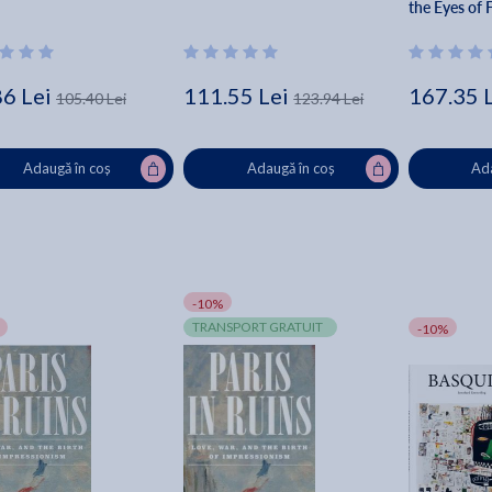
the Eyes of 
86 Lei
111.55 Lei
167.35 
105.40 Lei
123.94 Lei
Adaugă în coș
Adaugă în coș
Ada
-10%
TRANSPORT GRATUIT
-10%