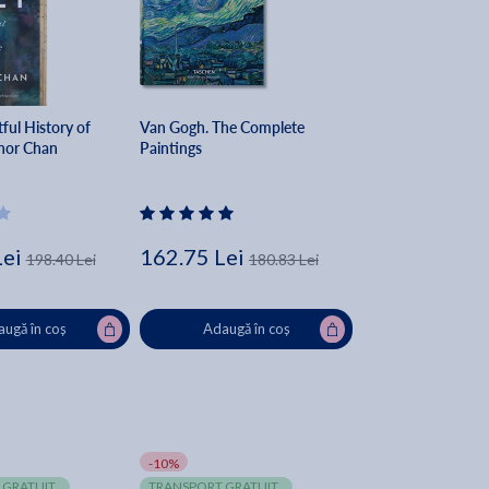
ful History of
Van Gogh. The Complete
anor Chan
Paintings
Lei
162.75 Lei
198.40 Lei
180.83 Lei
ugă în coș
Adaugă în coș
-10%
 GRATUIT
TRANSPORT GRATUIT