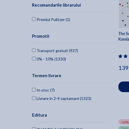
Recomandarile librarului
Premiul Pulitzer (1)
The Se
Promotii
Kassia
Transport gratuit (937)
0% - 10% (1330)
139
Termen livrare
In stoc (7)
Livrare in 2-4 saptamani (1323)
Editura
-10%
TRAN