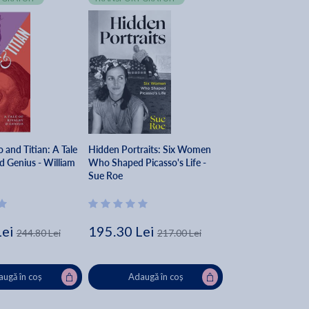
 and Titian: A Tale
Hidden Portraits: Six Women
nd Genius - William
Who Shaped Picasso's Life -
Sue Roe
Lei
195.30 Lei
244.80 Lei
217.00 Lei
ugă în coș
Adaugă în coș