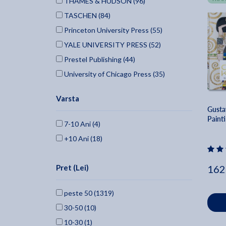
THAMES & HUDSON (96)
TASCHEN (84)
Princeton University Press (55)
YALE UNIVERSITY PRESS (52)
Prestel Publishing (44)
University of Chicago Press (35)
Lund Humphries Publishers Ltd (27)
Varsta
Hassell Street Press (25)
Gusta
Duke University Press (25)
Paint
7-10 Ani (4)
University Of California Press (21)
+10 Ani (18)
Createspace Independent Publishing
Platform (19)
Pret (Lei)
162
Oxford University Press, Usa (19)
REAKTION BOOKS (18)
peste 50 (1319)
Mit Press (18)
30-50 (10)
Laurence King (18)
10-30 (1)