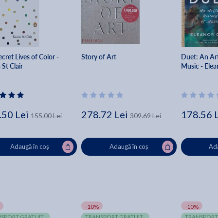
cret Lives of Color -
Story of Art
Duet: An Art
 St Clair
Music - Ele
.50 Lei
278.72 Lei
178.56 
155.00 Lei
309.69 Lei
Adaugă în coș
Adaugă în coș
Ada
-10%
-10%
SPORT GRATUIT
TRANSPORT GRATUIT
TRANSPORT