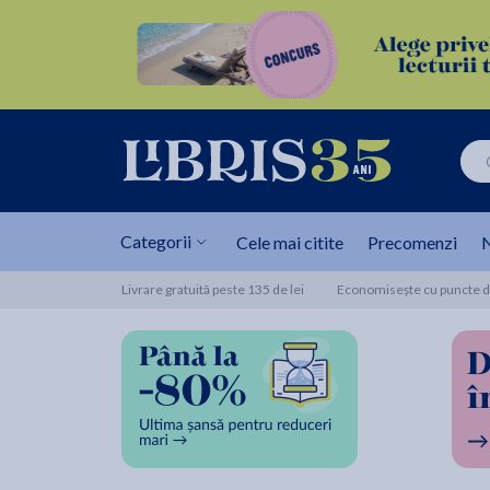
Categorii
Cele mai citite
Precomenzi
N
Livrare gratuită peste 135 de lei
Economisește cu puncte de