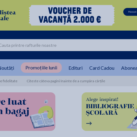
Promoțiile lunii
outăți
Edituri
Card Cadou
Abonea
 fidelitate
Citeste câteva pagini înainte de a cumpăra cărțile