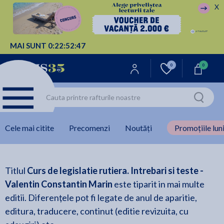
X
MAI SUNT
0:
22:
52:
47
0
0
Cele mai citite
Precomenzi
Noutăți
Promoțiile luni
Titlul
Curs de legislatie rutiera. Intrebari si teste -
Valentin Constantin Marin
este tiparit in mai multe
editii. Diferențele pot fi legate de anul de aparitie,
editura, traducere, continut (editie revizuita, cu