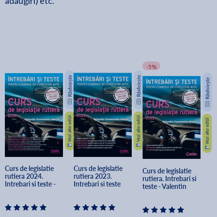
adaugiri) etc.
-5%
Curs de legislatie 
Curs de legislatie 
Curs de legislatie 
rutiera 2024. 
rutiera 2023. 
rutiera. Intrebari si 
Intrebari si teste - 
Intrebari si teste 
teste - Valentin 
Valentin Constantin 
pentru examenul de 
Constantin Marin
Marin
conducere auto - 
Valentin Constantin 
Marin