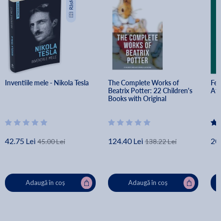
Inventiile mele - Nikola Tesla
The Complete Works of 
Fem
Beatrix Potter: 22 Children's 
At
Books with Original 
Illustrations: The Tale of Peter 
Rabbit, The Tale of Squirrel 
Nutkin, The Tale - Beatrix 
Potter
42.75 Lei
124.40 Lei
20.
45.00 Lei
138.22 Lei
Adaugă în coș
Adaugă în coș