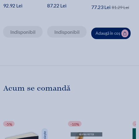
92.92 Lei
87.22 Lei
77.23 Lei
81.29 Lei
Indisponibil
Indisponibil
Adaugă în coș
Acum se comandă
-5%
-10%
-