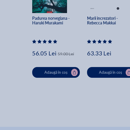
Padurea norvegiana - 
Marii increzatori - 
Haruki Murakami
Rebecca Makkai
56.05 Lei
63.33 Lei
59.00 Lei
Adaugă în coș
Adaugă în coș