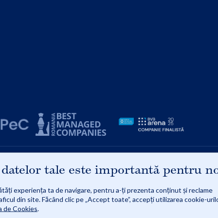
91
 datelor tale este importantă pentru n
tăți experiența ta de navigare, pentru a-ți prezenta conținut și reclame
92 | Reg. com.: J08/1997/1991 | Obiect de activitate: Comerț cu amănuntul al cărților, în magazine
sa: Strada ZAHARIA STANCU, Nr. 21A | Autorizație de funcționare punct de lucru vânzări online: 964
aficul din site. Făcând clic pe „Accept toate”, accepți utilizarea cookie-urilo
ca de Cookies
.