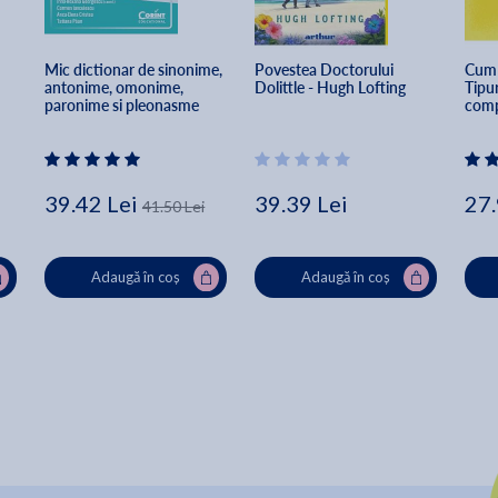
Mic dictionar de sinonime, 
Povestea Doctorului 
Cum 
antonime, omonime, 
Dolittle - Hugh Lofting
Tipur
paronime si pleonasme 
compu
pentru ciclul primar - Irina-
Mada
Roxana Georgescu, 
Ionit
Carmen Ianculescu, Anca-
Elena Cristea, Tatiana Paun
39.42 Lei
39.39 Lei
27.
41.50 Lei
Adaugă în coș
Adaugă în coș