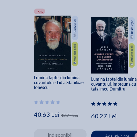
-5%
Lumina faptei din lumina 
Lumina faptei din lumina
cuvantului - Lidia Staniloae 
cuvantului. Impreuna cu 
Ionescu
tatal meu Dumitru 
Staniloae - Lidia Staniloa
40.63 Lei
60.27 Lei
42.77 Lei
Indisponibil
Adaugă în coș