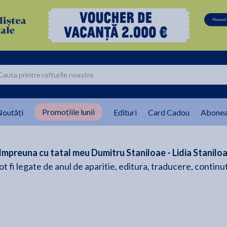
Promoțiile lunii
outăți
Edituri
Card Cadou
Abonea
 Impreuna cu tatal meu Dumitru Staniloae - Lidia Stanilo
pot fi legate de anul de aparitie, editura, traducere, continu