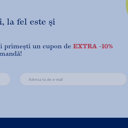
 la fel este și
EXTRA -10%
 și primești un cupon de
omandă!