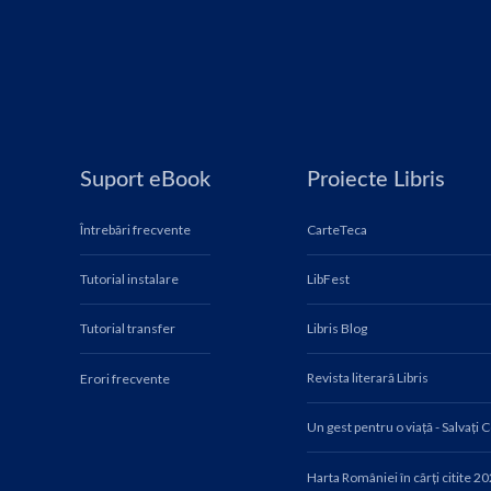
Suport eBook
Proiecte Libris
Întrebări frecvente
CarteTeca
Tutorial instalare
LibFest
Tutorial transfer
Libris Blog
Revista literară Libris
Erori frecvente
Un gest pentru o viață - Salvați 
Harta României în cărți citite 2