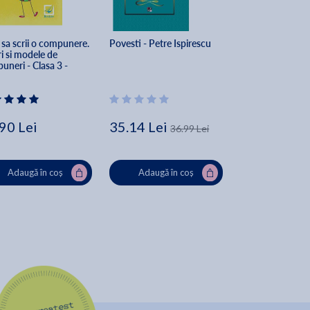
sa scrii o compunere. 
Povesti - Petre Ispirescu
Poezii - Grigore 
i si modele de 
Alexandrescu
neri - Clasa 3 - 
lina Stan, Florentina 
a
90 Lei
35.14 Lei
15.87 Lei
36.99 Lei
Adaugă în coș
Adaugă în coș
Adaugă în