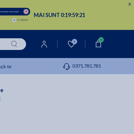
X
MAI SUNT
0:
19:
59:
21
0
0
0371.781.781
ză-te
ae
t