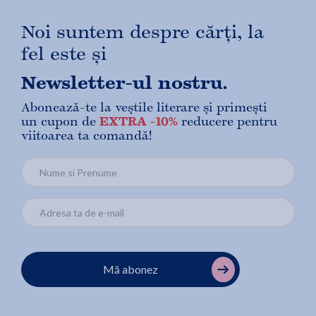
Noi suntem despre cărți, la
fel este și
Newsletter-ul nostru.
Abonează-te la veștile literare și primești
un cupon de
EXTRA -10%
reducere pentru
viitoarea ta comandă!
Mă abonez