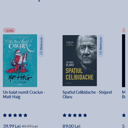
-20%
-
Un baiat numit Craciun - 
Spatiul Celibidache - Stejarel 
Min
Matt Haig
Olaru
Br
39.99 Lei
89.00 Lei
55.
49.99 Lei