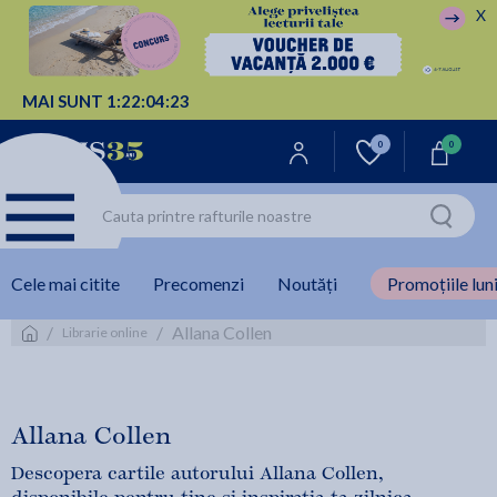
X
MAI SUNT
1:
22:
04:
23
0
0
Cele mai citite
Precomenzi
Noutăți
Promoțiile luni
/
/
Allana Collen
Librarie online
Allana Collen
Descopera cartile autorului Allana Collen,