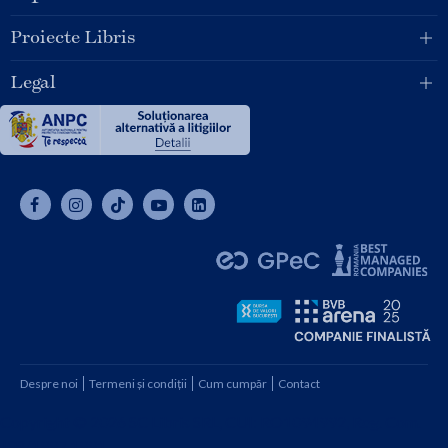
Proiecte Libris
Legal
Despre noi
Termeni și condiții
Cum cumpăr
Contact
Copyright © 2026 SC Libris SRL, CUI: RO1094992, Reg. Com.
J08/1997 1991