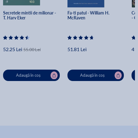
Secretele mintii de milionar - 
Fa-ti patul - William H. 
Cel
T. Harv Eker
McRaven
- G
52.25 Lei
51.81 Lei
41.
55.00 Lei
Adaugă în coș
Adaugă în coș