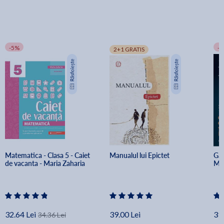
-5%
-
2+1 GRATIS
Matematica - Clasa 5 - Caiet 
Manualul lui Epictet
Gan
de vacanta - Maria Zaharia
Mar
32.64 Lei
39.00 Lei
31.
34.36 Lei