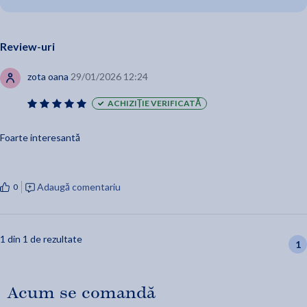
Fascinant... Un veritabil ghid al incepatorului in microbiologie. -
Philadelphia Inquirer
Review-uri
Captivant... Tot ceea ce ti-ai dorit sa afli despre microbi, dar ti-
zota oana
29/01/2026 12:24
a fost teama sa intrebi. - Kirkus Reviews
ACHIZIȚIE VERIFICATĂ
Traducere din limba engleza de Teodora Sindrilaru.
Foarte interesantă
Adaugă comentariu
0
1 din 1 de rezultate
1
Acum se comandă