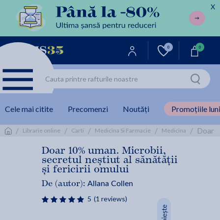
X
0
0
Cele mai citite
Precomenzi
Noutăți
Promoțiile luni
/
/
/
/
/
Doar 10
Librarie online
Carti
Medicina Si Farmacie
Medicina
Doar 10% uman. Microbii,
secretul neștiut al sănătății
și fericirii omului
Allana Collen
De (autor):
5
(1 reviews)