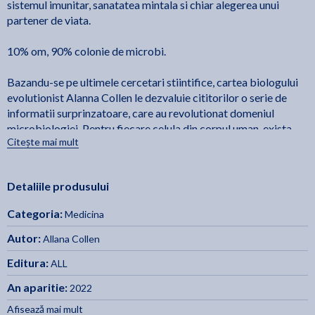
sistemul imunitar, sanatatea mintala si chiar alegerea unui
partener de viata.
10% om, 90% colonie de microbi.
Bazandu-se pe ultimele cercetari stiintifice, cartea biologului
evolutionist Alanna Collen le dezvaluie cititorilor o serie de
informatii surprinzatoare, care au revolutionat domeniul
microbiologiei. Pentru fiecare celula din corpul uman, exista
Citește mai mult
alte noua celule intruse. Aceasta colonie de microbi ne
influenteaza greutatea, sistemul imunitar, sanatatea mintala si
chiar alegerea unui partener de viata.
Detaliile produsului
Obezitate, autism, boli mintale, sindromul intestinului iritabil,
Categoria:
Medicina
alergii, boli autoimune, cancer. Poate parea de-a dreptul
socant, dar epidemia de boli moderne ar putea sa-si gaseasca
Autor:
Allana Collen
rezolvarea in propriul nostru organism. Nu suntem doar carne
Editura:
ALL
si sange, muschi si os, creier si piele, ci si bacterii si fungi. De
fapt, suntem mai mult "ele" decat "noi".
An aparitie:
2022
Afisează mai mult
Pe durata vietii, un om este gazda pentru microbi cu o greutate