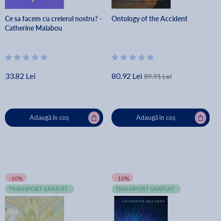
Ce sa facem cu creierul nostru? -
Ontology of the Accident
Catherine Malabou
33.82 Lei
80.92 Lei
89.91 Lei
Adaugă în coș
Adaugă în coș
-10%
-10%
TRANSPORT GRATUIT
TRANSPORT GRATUIT