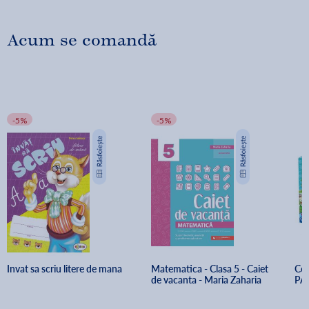
Acum se comandă
-5%
-5%
Invat sa scriu litere de mana
Matematica - Clasa 5 - Caiet 
Col
de vacanta - Maria Zaharia
PAR