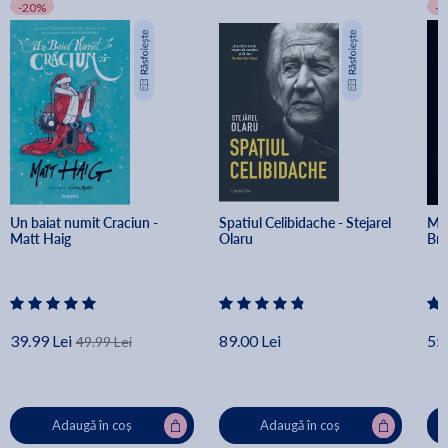
-20%
-
Un baiat numit Craciun - 
Spatiul Celibidache - Stejarel 
Min
Matt Haig
Olaru
Br
39.99 Lei
89.00 Lei
55.
49.99 Lei
Adaugă în coș
Adaugă în coș