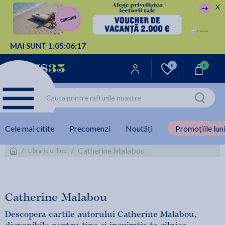
X
MAI SUNT
1:
05:
06:
17
0
0
Cele mai citite
Precomenzi
Noutăți
Promoțiile luni
/
/
Catherine Malabou
Librarie online
Catherine Malabou
Descopera cartile autorului Catherine Malabou,