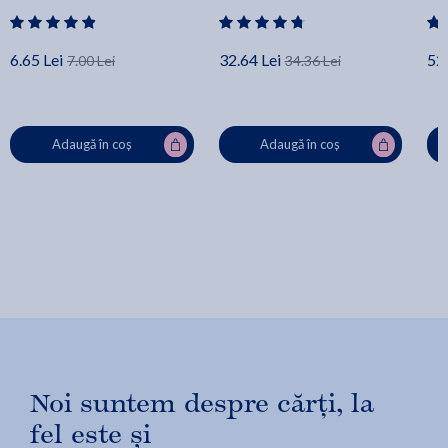
6.65 Lei
32.64 Lei
52.
7.00 Lei
34.36 Lei
Adaugă în coș
Adaugă în coș
Noi suntem despre cărți, la
fel este și