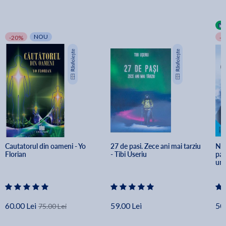
NOU
-20%
-
Cautatorul din oameni - Yo 
27 de pasi. Zece ani mai tarziu 
Nim
Florian
- Tibi Useriu
pai
une
60.00 Lei
59.00 Lei
50.
75.00 Lei