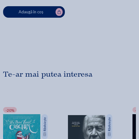
Adaugă în coș
Te-ar mai putea interesa
-20%
-