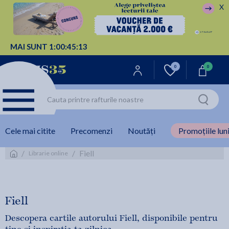
X
MAI SUNT
1:
00:
45:
13
0
0
Cele mai citite
Precomenzi
Noutăți
Promoțiile luni
/
/
Fiell
Librarie online
Fiell
Descopera cartile autorului Fiell, disponibile pentru