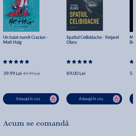
Un baiat numit Craciun - 
Spatiul Celibidache - Stejarel 
Min
Matt Haig
Olaru
Br
39.99 Lei
89.00 Lei
55.
49.99 Lei
Adaugă în coș
Adaugă în coș
Acum se comandă