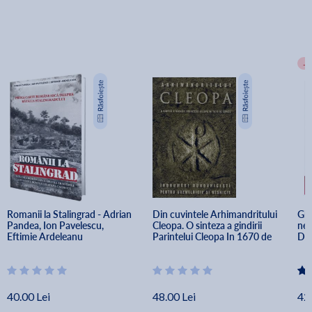
-
Romanii la Stalingrad - Adrian 
Din cuvintele Arhimandritului 
Ghi
Pandea, Ion Pavelescu, 
Cleopa. O sinteza a gindirii 
neu
Eftimie Ardeleanu
Parintelui Cleopa In 1670 de 
Dil
capete
40.00 Lei
48.00 Lei
42.