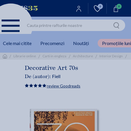
0
0
Cele mai citite
Precomenzi
Noutăți
Promoțiile luni
/
/
/
/
/
Librarie online
Carti in engleza
Architecture
Interior Design
Decorative Art 70s
Fiell
De (autor):
review Goodreads