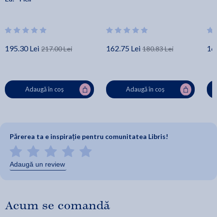
195.30 Lei
162.75 Lei
16
217.00 Lei
180.83 Lei
Adaugă în coș
Adaugă în coș
Părerea ta e inspirație pentru comunitatea Libris!
Adaugă un review
Acum se comandă