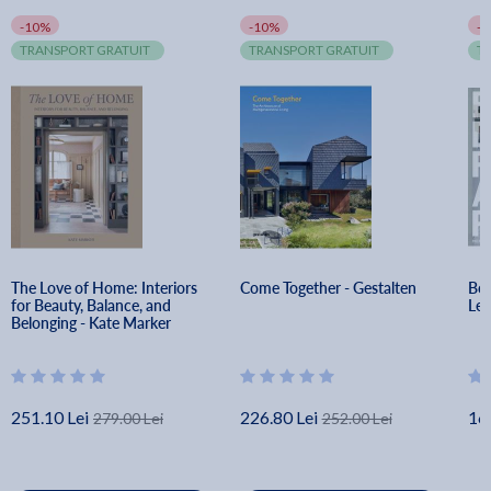
-10%
-10%
-
TRANSPORT GRATUIT
TRANSPORT GRATUIT
T
The Love of Home: Interiors 
Come Together - Gestalten
Boo
for Beauty, Balance, and 
Les
Belonging - Kate Marker
251.10 Lei
226.80 Lei
16
279.00 Lei
252.00 Lei