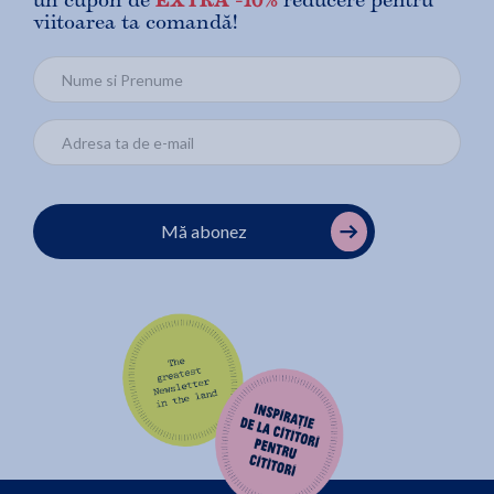
un cupon de
EXTRA -10%
reducere pentru
viitoarea ta comandă!
Mă abonez