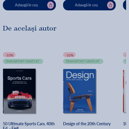
Adaugă în coș
Adaugă în coș
De același autor
-10%
-10%
-
TRANSPORT GRATUIT
TRANSPORT GRATUIT
T
50 Ultimate Sports Cars. 40th 
Design of the 20th Century
100
Ed. - Fiell