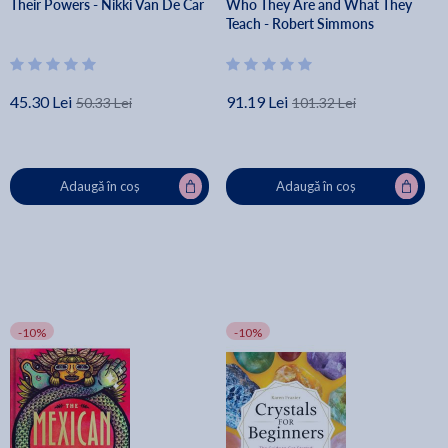
Their Powers - Nikki Van De Car
Who They Are and What They
Teach - Robert Simmons
45.30 Lei
91.19 Lei
50.33 Lei
101.32 Lei
Adaugă în coș
Adaugă în coș
-10%
-10%