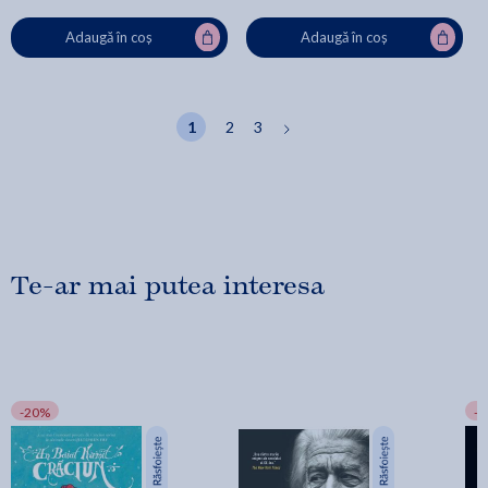
Adaugă în coș
Adaugă în coș
1
2
3
Te-ar mai putea interesa
-20%
-