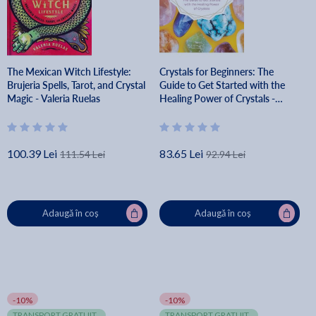
The Mexican Witch Lifestyle:
Crystals for Beginners: The
Brujeria Spells, Tarot, and Crystal
Guide to Get Started with the
Magic - Valeria Ruelas
Healing Power of Crystals -
Karen Frazier
100.39 Lei
83.65 Lei
111.54 Lei
92.94 Lei
Adaugă în coș
Adaugă în coș
-10%
-10%
TRANSPORT GRATUIT
TRANSPORT GRATUIT