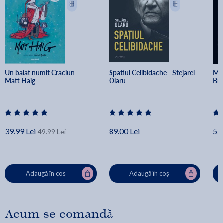
Un baiat numit Craciun - 
Spatiul Celibidache - Stejarel 
Min
Matt Haig
Olaru
Br
39.99 Lei
89.00 Lei
55.
49.99 Lei
Adaugă în coș
Adaugă în coș
Acum se comandă