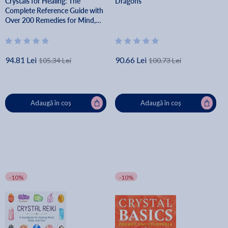
Crystals for Healing: The
Dragons
Complete Reference Guide with
Over 200 Remedies for Mind,
Heart & Soul - Karen Frazier
94.81 Lei
90.66 Lei
105.34 Lei
100.73 Lei
Adaugă în coș
Adaugă în coș
-10%
-10%