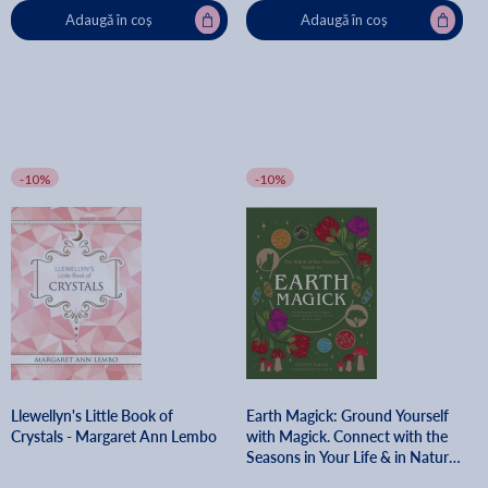
Adaugă în coș
Adaugă în coș
-10%
-10%
Llewellyn's Little Book of
Earth Magick: Ground Yourself
Crystals - Margaret Ann Lembo
with Magick. Connect with the
Seasons in Your Life & in Nature
- Lindsay Squire