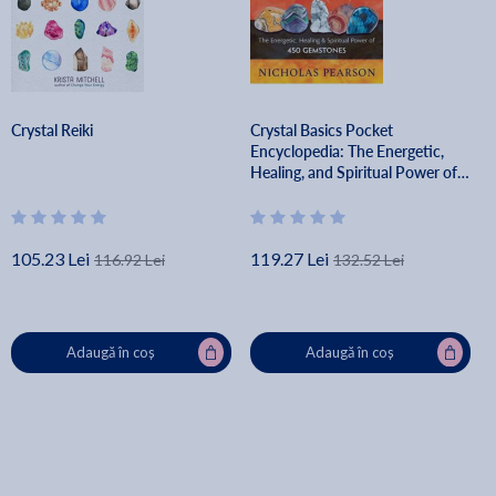
Crystal Reiki
Crystal Basics Pocket
Encyclopedia: The Energetic,
Healing, and Spiritual Power of
450 Gemstones - Nicholas
Pearson
105.23 Lei
119.27 Lei
116.92 Lei
132.52 Lei
Adaugă în coș
Adaugă în coș