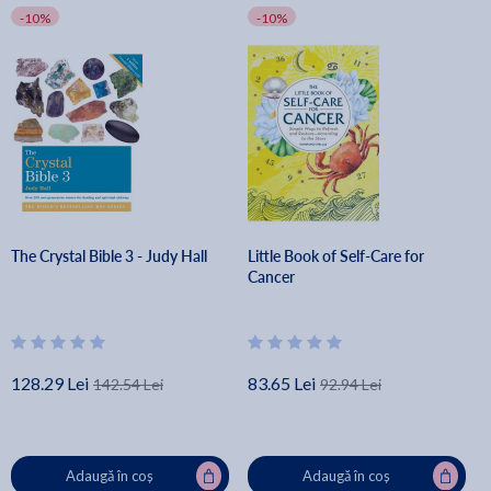
-10%
-10%
The Crystal Bible 3 - Judy Hall
Little Book of Self-Care for
Cancer
128.29 Lei
83.65 Lei
142.54 Lei
92.94 Lei
Adaugă în coș
Adaugă în coș