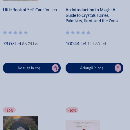
Little Book of Self-Care for Leo
An Introduction to Magic: A
Guide to Crystals, Fairies,
Palmistry, Tarot, and the Zodiac -
Nikki Van De Car
78.07 Lei
100.44 Lei
86.74 Lei
111.60 Lei
Adaugă în coș
Adaugă în coș
-10%
-10%