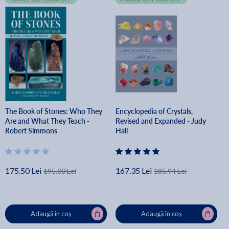
The Book of Stones: Who They
Encyclopedia of Crystals,
Are and What They Teach -
Revised and Expanded - Judy
Robert Simmons
Hall
175.50 Lei
167.35 Lei
195.00 Lei
185.94 Lei
Adaugă în coș
Adaugă în coș