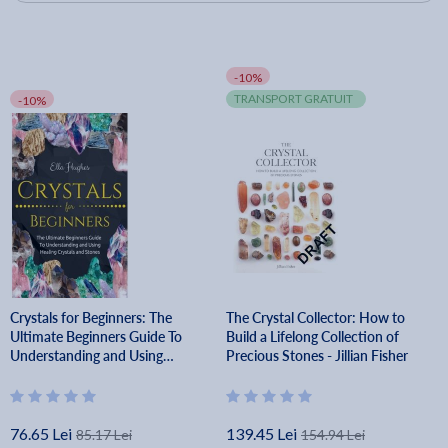
-10%
TRANSPORT GRATUIT
-10%
Crystals for Beginners: The
The Crystal Collector: How to
Ultimate Beginners Guide To
Build a Lifelong Collection of
Understanding and Using
Precious Stones - Jillian Fisher
Healing Crystals and Stones -
Ella Hughes
76.65 Lei
139.45 Lei
85.17 Lei
154.94 Lei