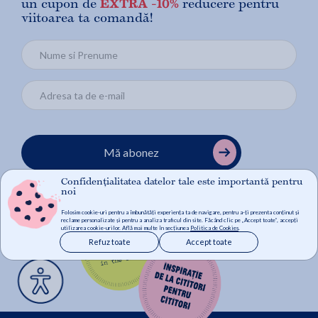
un cupon de
EXTRA -10%
reducere pentru
viitoarea ta comandă!
Mă abonez
Confidențialitatea datelor tale este importantă pentru
noi
Folosim cookie-uri pentru a îmbunătăți experiența ta de navigare, pentru a-ți prezenta conținut și
reclame personalizate și pentru a analiza traficul din site. Făcând clic pe „Accept toate”, accepți
utilizarea cookie-urilor. Află mai multe în secțiunea
Politica de Cookies
.
Refuz toate
Accept toate