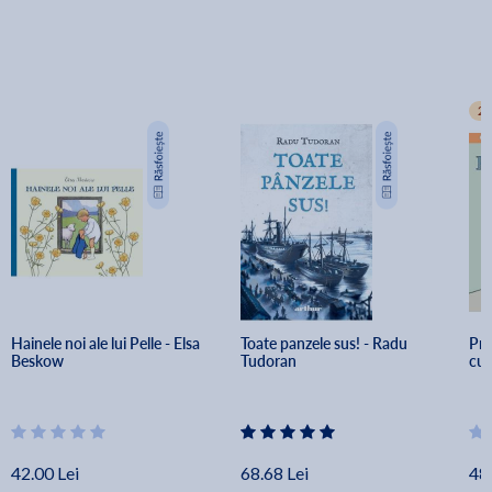
2+
Hainele noi ale lui Pelle - Elsa 
Toate panzele sus! - Radu 
Pri
Beskow
Tudoran
cu 
42.00 Lei
68.68 Lei
48.