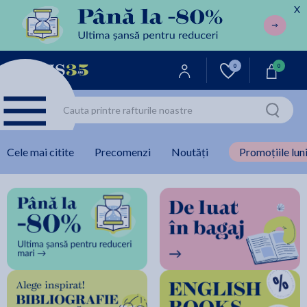
X
0
0
Cele mai citite
Precomenzi
Noutăți
Promoțiile luni