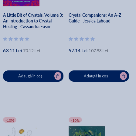
A Little Bit of Crystals, Volume 3:
Crystal Companions: An A-Z
An Introduction to Crystal
Guide - Jessica Lahoud
Healing - Cassandra Eason
63.11 Lei
97.14 Lei
70.12 Lei
107.93 Lei
Adaugă în coș
Adaugă în coș
-10%
-10%