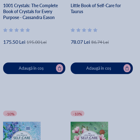
1001 Crystals: The Complete
Little Book of Self-Care for
Book of Crystals for Every
Taurus
Purpose - Cassandra Eason
175.50 Lei
78.07 Lei
195.00 Lei
86.74 Lei
Adaugă în coș
Adaugă în coș
-10%
-10%