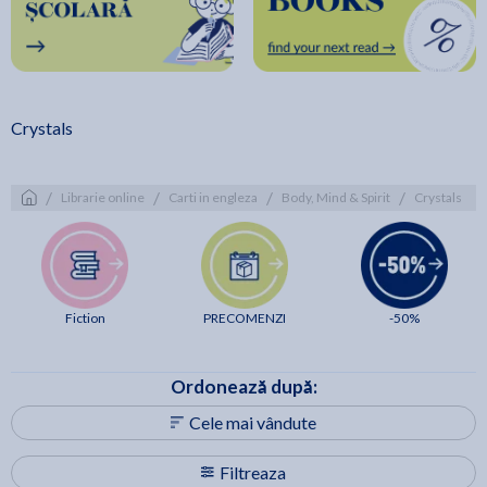
Crystals
/
/
/
/
Librarie online
Carti in engleza
Body, Mind & Spirit
Crystals
Fiction
PRECOMENZI
-50%
Ordonează după:
Cele mai vândute
Filtreaza