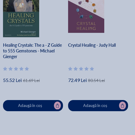
Healing Crystals: The a - Z Guide
Crystal Healing - Judy Hall
to 555 Gemstones - Michael
Gienger
55.52 Lei
72.49 Lei
61.69 Lei
80.54 Lei
Adaugă în coș
Adaugă în coș