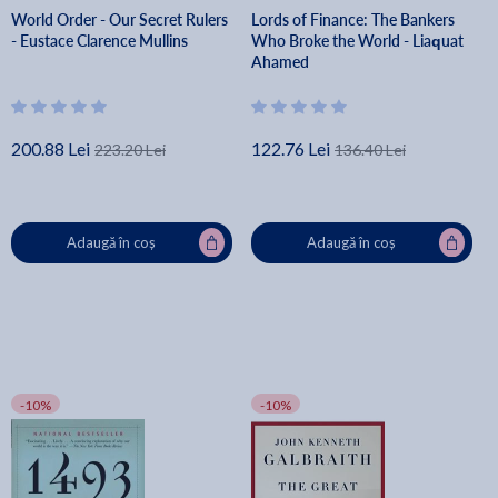
World Order - Our Secret Rulers
Lords of Finance: The Bankers
- Eustace Clarence Mullins
Who Broke the World - Liaquat
Ahamed
200.88 Lei
122.76 Lei
223.20 Lei
136.40 Lei
Adaugă în coș
Adaugă în coș
-10%
-10%