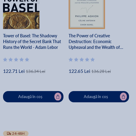
Tower of Basel: The Shadowy
The Power of Creative
History of the Secret Bank That
Destruction: Economic
Runs the World - Adam Lebor
Upheaval and the Wealth of
Nations - Philippe Aghion
122.71 Lei
122.65 Lei
136.34 Lei
136.28 Lei
Adaugă în coș
Adaugă în coș
24-48H