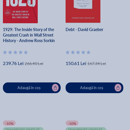
1929: The Inside Story of the
Debt - David Graeber
Greatest Crash in Wall Street
History - Andrew Ross Sorkin
239.76 Lei
150.61 Lei
266.40 Lei
167.34 Lei
Adaugă în coș
Adaugă în coș
-10%
-10%
TRANSPORT GRATUIT
TRANSPORT GRATUIT