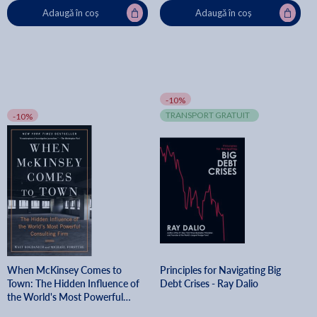
Adaugă în coș
Adaugă în coș
-10%
TRANSPORT GRATUIT
-10%
When McKinsey Comes to
Principles for Navigating Big
Town: The Hidden Influence of
Debt Crises - Ray Dalio
the World's Most Powerful
Consulting Firm - Walt