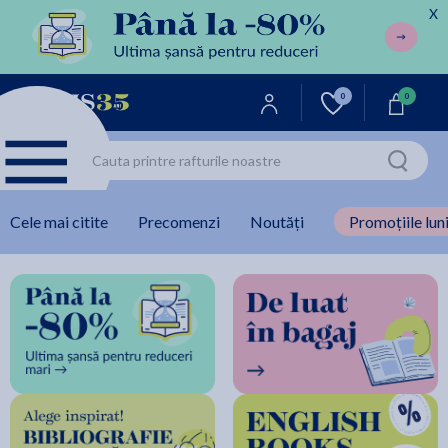
X
0
0
Cele mai citite
Precomenzi
Noutăți
Promoțiile luni