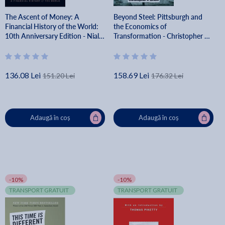
The Ascent of Money: A
Beyond Steel: Pittsburgh and
Financial History of the World:
the Economics of
10th Anniversary Edition - Niall
Transformation - Christopher P.
Ferguson
Briem
136.08 Lei
158.69 Lei
151.20 Lei
176.32 Lei
Adaugă în coș
Adaugă în coș
-10%
-10%
TRANSPORT GRATUIT
TRANSPORT GRATUIT