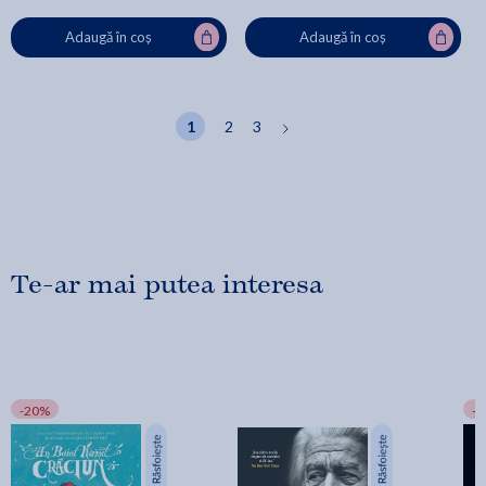
Adaugă în coș
Adaugă în coș
1
2
3
Te-ar mai putea interesa
-20%
-