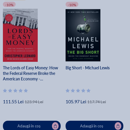
-10%
-10%
The Lords of Easy Money: How
Big Short - Michael Lewis
the Federal Reserve Broke the
American Economy -
Christopher Leonard
111.55 Lei
105.97 Lei
123.94 Lei
117.74 Lei
Adaugă în coș
Adaugă în coș