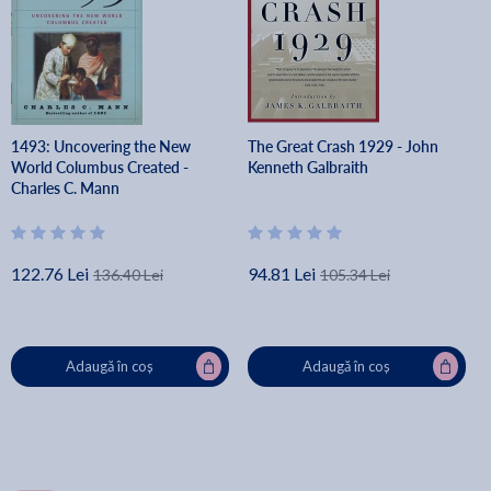
1493: Uncovering the New
The Great Crash 1929 - John
World Columbus Created -
Kenneth Galbraith
Charles C. Mann
122.76 Lei
94.81 Lei
136.40 Lei
105.34 Lei
Adaugă în coș
Adaugă în coș