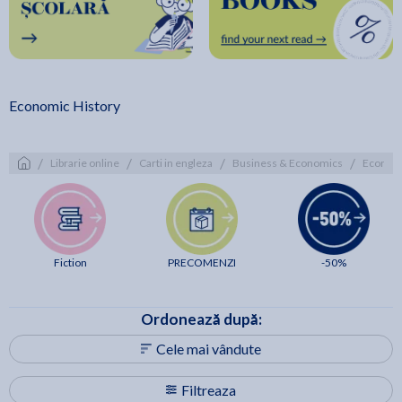
Economic History
/
/
/
/
Librarie online
Carti in engleza
Business & Economics
Economi
Fiction
PRECOMENZI
-50%
Ordonează după:
Cele mai vândute
Filtreaza