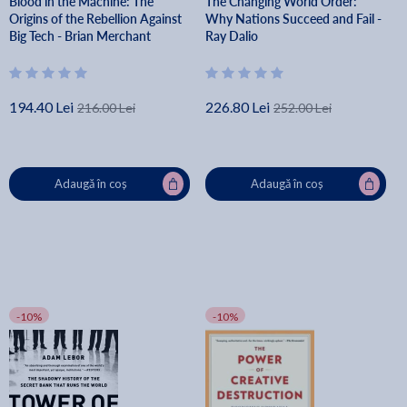
Blood in the Machine: The
The Changing World Order:
Origins of the Rebellion Against
Why Nations Succeed and Fail -
Big Tech - Brian Merchant
Ray Dalio
194.40 Lei
226.80 Lei
216.00 Lei
252.00 Lei
Adaugă în coș
Adaugă în coș
-10%
-10%