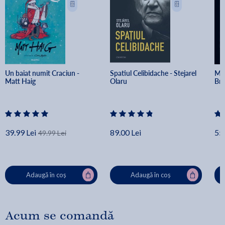
Un baiat numit Craciun - 
Spatiul Celibidache - Stejarel 
Min
Matt Haig
Olaru
Br
39.99 Lei
89.00 Lei
55.
49.99 Lei
Adaugă în coș
Adaugă în coș
Acum se comandă