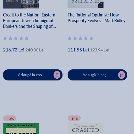
Credit to the Nation: Eastern
The Rational Optimist: How
European Jewish Immigrant
Prosperity Evolves - Matt Ridley
Bankers and the Shaping of
American Finance, 1873-1930 -
Rebecca Kobrin
216.72 Lei
111.55 Lei
240.80 Lei
123.94 Lei
Adaugă în coș
Adaugă în coș
-10%
-10%