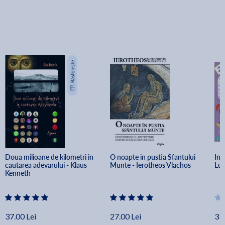
Doua milioane de kilometri in 
O noapte in pustia Sfantului 
Inv
cautarea adevarului - Klaus 
Munte - Ierotheos Vlachos
Lum
Kenneth
37.00 Lei
27.00 Lei
33.