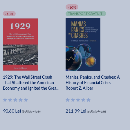
-10%
TRANSPORT GRATUIT
-10%
1929: The Wall Street Crash
Manias, Panics, and Crashes: A
That Shattered the American
History of Financial Crises -
Economy and Ignited the Great
Robert Z. Aliber
Depression -
90.60 Lei
211.99 Lei
100.67 Lei
235.54 Lei