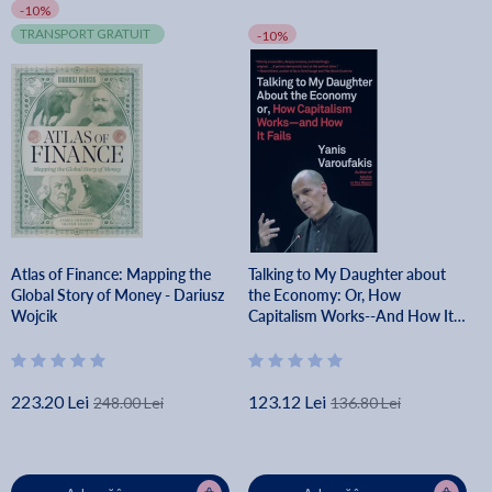
-10%
TRANSPORT GRATUIT
-10%
Atlas of Finance: Mapping the
Talking to My Daughter about
Global Story of Money - Dariusz
the Economy: Or, How
Wojcik
Capitalism Works--And How It
Fails - Yanis Varoufakis
223.20 Lei
123.12 Lei
248.00 Lei
136.80 Lei