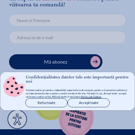
viitoarea ta comandă!
Mă abonez
Confidențialitatea datelor tale este importantă pentru
noi
Folosim cookie-uri pentru a îmbunătăți experiența ta de navigare, pentru a-ți prezenta conținut și
reclame personalizate și pentru a analiza traficul din site. Făcând clic pe „Accept toate”, accepți
utilizarea cookie-urilor. Află mai multe în secțiunea
Politica de Cookies
.
Refuz toate
Accept toate