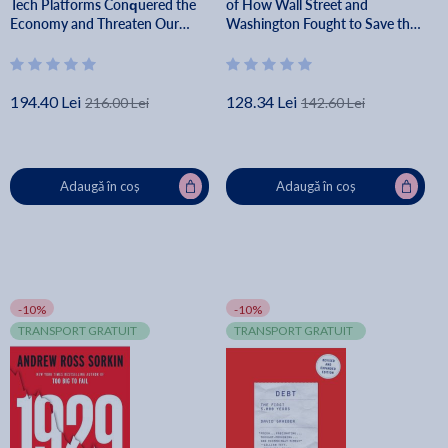
Tech Platforms Conquered the
of How Wall Street and
Economy and Threaten Our
Washington Fought to Save the
Future Prosperity - Tim Wu
Financial System--And
Themselves - Andrew Ross
Sorkin
194.40 Lei
128.34 Lei
216.00 Lei
142.60 Lei
Adaugă în coș
Adaugă în coș
-10%
-10%
TRANSPORT GRATUIT
TRANSPORT GRATUIT