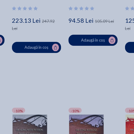
223.13 Lei
94.58 Lei
125
247.92
105.09 Lei
Lei
Lei
Adaugă în coș
Adaugă în coș
-10%
-10%
-10