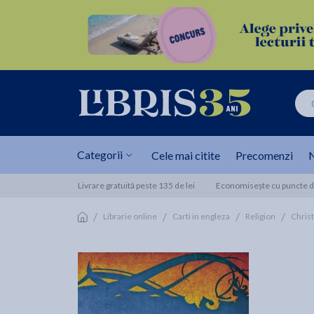
Categorii
Cele mai citite
Precomenzi
N
Livrare gratuită peste 135 de lei
Economisește cu puncte de
/
/
/
/
Librarie online
Carti in engleza
Religion
Christ