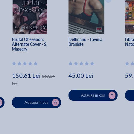
Brutal Obsession: 
Delfinariu - Lavinia 
Libra
Alternate Cover - S. 
Braniste
Nato
Massery
150.61 Lei
45.00 Lei
59.
167.34
Lei
Adaugă în coș
Adaugă în coș