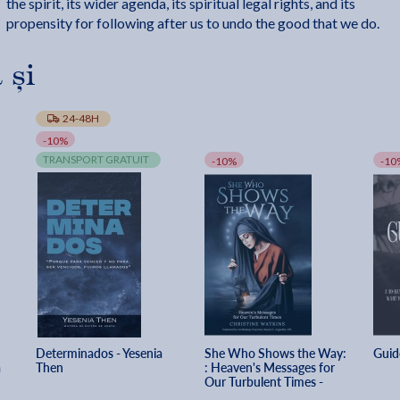
the spirit, its wider agenda, its spiritual legal rights, and its
propensity for following after us to undo the good that we do.
 și
24-48H
-10%
TRANSPORT GRATUIT
-10%
-10
Determinados - Yesenia 
She Who Shows the Way: 
Guid
 
Then
: Heaven's Messages for 
Our Turbulent Times - 
Christine Watkins