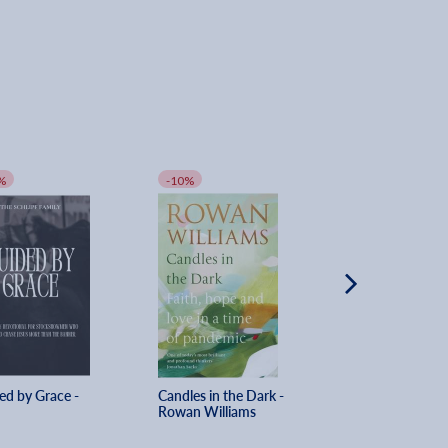
%
-10%
-10%
ed by Grace - 
Candles in the Dark - 
The Church Triu
Rowan Williams
Strategies for War
Milligan