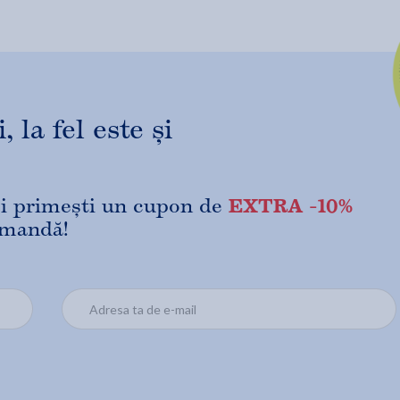
 la fel este și
EXTRA -10%
 și primești un cupon de
omandă!