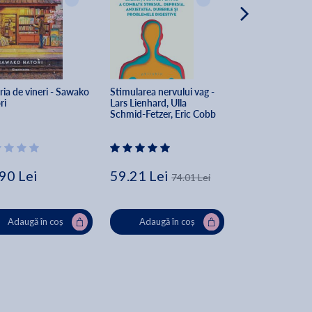
ria de vineri - Sawako 
Stimularea nervului vag - 
Curajul de a nu fi
ri
Lars Lienhard, Ulla 
celorlalti - Ichiro
Schmid-Fetzer, Eric Cobb
Fumitake Koga
90 Lei
59.21 Lei
41.24 Lei
74.01 Lei
54
Adaugă în coș
Adaugă în coș
Adaugă în