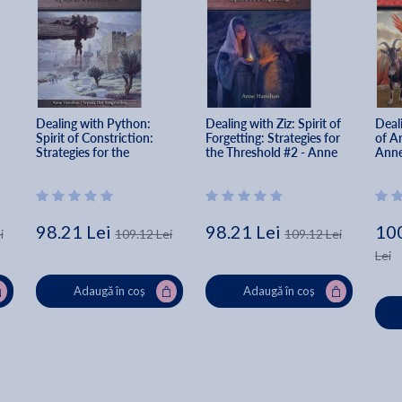
Dealing with Python: 
Dealing with Ziz: Spirit of 
Deali
Spirit of Constriction: 
Forgetting: Strategies for 
of A
Strategies for the 
the Threshold #2 - Anne 
Anne
Threshold #1 - Anne 
Hamilton
Hamilton
98.21 Lei
98.21 Lei
100
i
109.12 Lei
109.12 Lei
Lei
Adaugă în coș
Adaugă în coș