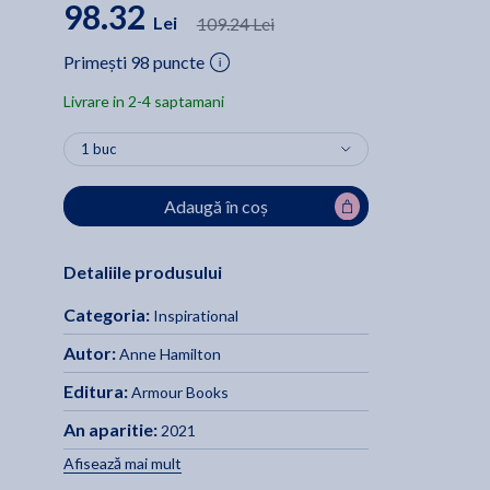
98.32
Lei
109.24 Lei
Primești 98 puncte
Livrare in 2-4 saptamani
Adaugă în coș
Detaliile produsului
Categoria:
Inspirational
Autor:
Anne Hamilton
Editura:
Armour Books
An aparitie:
2021
Afisează mai mult