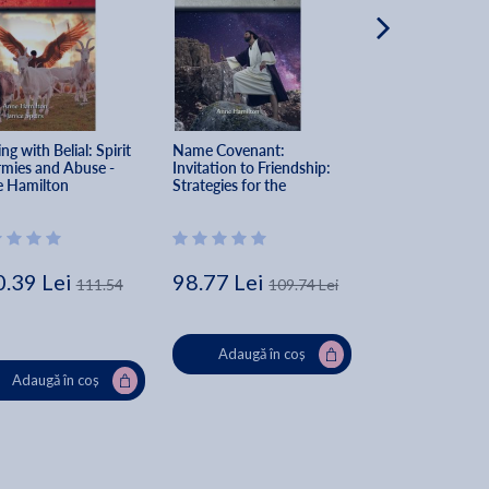
ng with Belial: Spirit 
Name Covenant: 
God's Pottery: T
rmies and Abuse - 
Invitation to Friendship: 
Names and the P
 Hamilton
Strategies for the 
Inheritance - An
Threshold #3 - Anne 
Hamilton
Hamilton
.39 Lei
98.77 Lei
98.21 Lei
111.54
109.74 Lei
10
Adaugă în coș
Adaugă în
Adaugă în coș