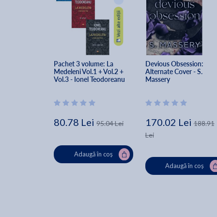
Pachet 3 volume: La 
Devious Obsession: 
Medeleni Vol.1 + Vol.2 + 
Alternate Cover - S. 
Vol.3 - Ionel Teodoreanu
Massery
80.78 Lei
170.02 Lei
95.04 Lei
188.91
Lei
Adaugă în coș
Adaugă în coș