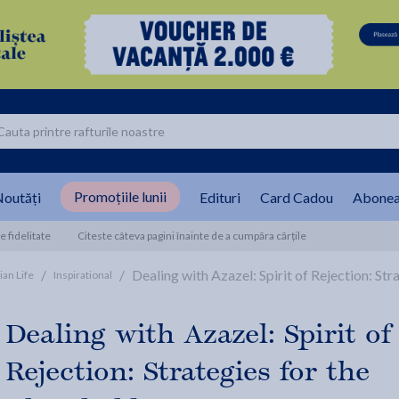
Promoțiile lunii
outăți
Edituri
Card Cadou
Abonea
 fidelitate
Citeste câteva pagini înainte de a cumpăra cărțile
/
/
Dealing with Azazel: Spirit of Rejection: St
ian Life
Inspirational
Dealing with Azazel: Spirit of
Rejection: Strategies for the