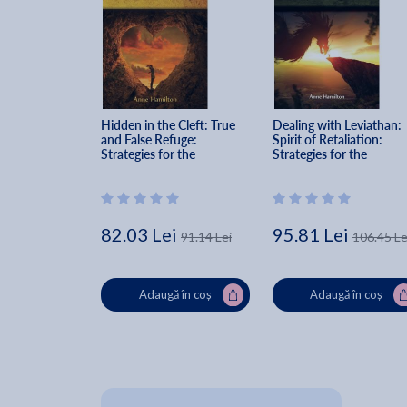
Hidden in the Cleft: True 
Dealing with Leviathan: 
and False Refuge: 
Spirit of Retaliation: 
Strategies for the 
Strategies for the 
Threshold #4 - Anne 
Threshold #5 - Anne 
Hamilton
Hamilton
82.03 Lei
95.81 Lei
91.14 Lei
106.45 Le
Adaugă în coș
Adaugă în coș