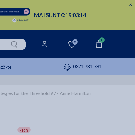
X
MAI SUNT
0:
19:
03:
13
0
0
0371.781.781
ză-te
rategies for the Threshold #7 - Anne Hamilton
-10%