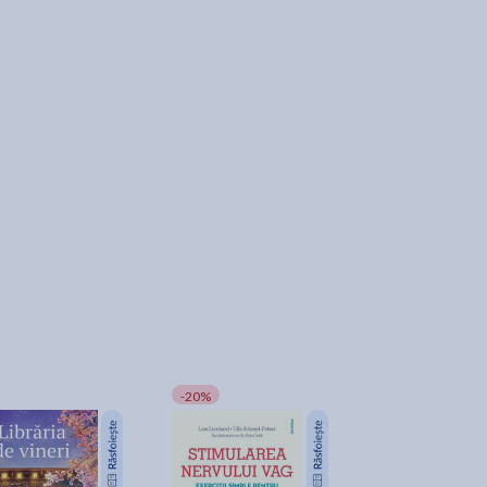
-20%
-25%