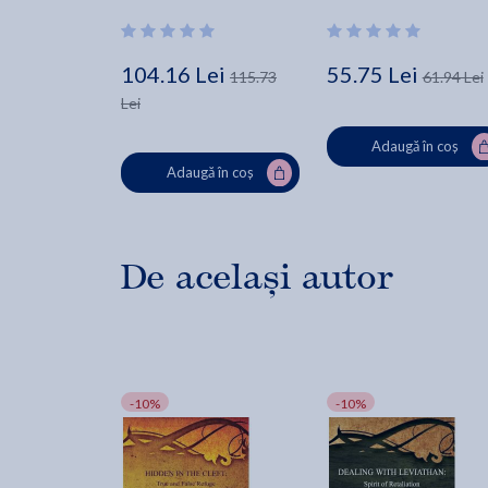
104.16 Lei
55.75 Lei
115.73
61.94 Lei
Lei
Adaugă în coș
Adaugă în coș
De același autor
-10%
-10%