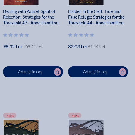
Dealing with Azazel: Spirit of
Hidden in the Cleft: True and
Rejection: Strategies for the
False Refuge: Strategies for the
Threshold #7 - Anne Hamilton
Threshold #4 - Anne Hamilton
98.32 Lei
82.03 Lei
109.24 Lei
91.14 Lei
Adaugă în coș
Adaugă în coș
-10%
-10%