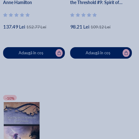
Anne Hamilton
the Threshold #9: Spirit of
Abuse and Time: Strategies for
the Threshold #: S - Anne
Hamilton
137.49 Lei
98.21 Lei
152.77 Lei
109.12 Lei
Adaugă în coș
Adaugă în coș
-10%