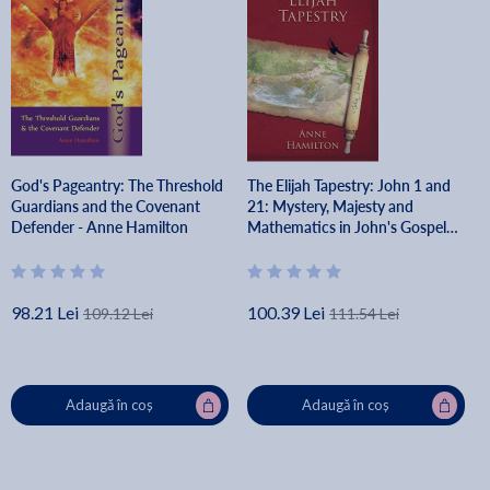
God's Pageantry: The Threshold
The Elijah Tapestry: John 1 and
Guardians and the Covenant
21: Mystery, Majesty and
Defender - Anne Hamilton
Mathematics in John's Gospel
#1 - Anne Hamilton
98.21 Lei
100.39 Lei
109.12 Lei
111.54 Lei
Adaugă în coș
Adaugă în coș