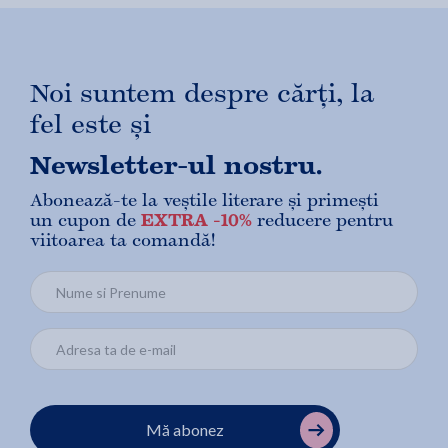
Noi suntem despre cărți, la
fel este și
Newsletter-ul nostru.
Abonează-te la veștile literare și primești
un cupon de
EXTRA -10%
reducere pentru
viitoarea ta comandă!
Mă abonez