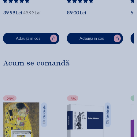
39.99 Lei
89.00 Lei
55.
49.99 Lei
Adaugă în coș
Adaugă în coș
Acum se comandă
T
-25%
-5%