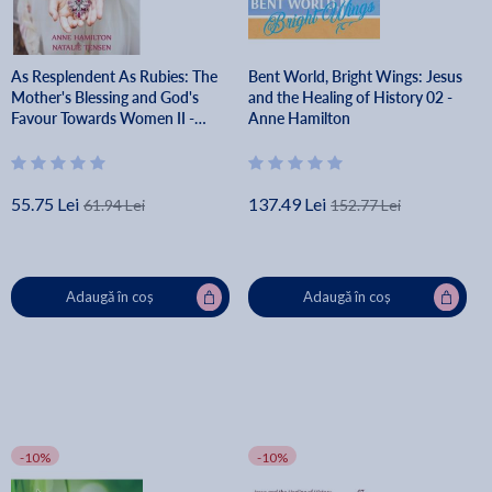
As Resplendent As Rubies: The
Bent World, Bright Wings: Jesus
Mother's Blessing and God's
and the Healing of History 02 -
Favour Towards Women II -
Anne Hamilton
Anne Hamilton
55.75 Lei
137.49 Lei
61.94 Lei
152.77 Lei
Adaugă în coș
Adaugă în coș
-10%
-10%