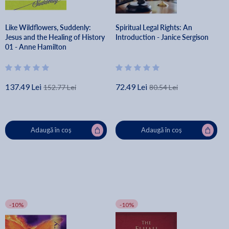
Like Wildflowers, Suddenly:
Spiritual Legal Rights: An
Jesus and the Healing of History
Introduction - Janice Sergison
01 - Anne Hamilton
137.49 Lei
72.49 Lei
152.77 Lei
80.54 Lei
Adaugă în coș
Adaugă în coș
-10%
-10%