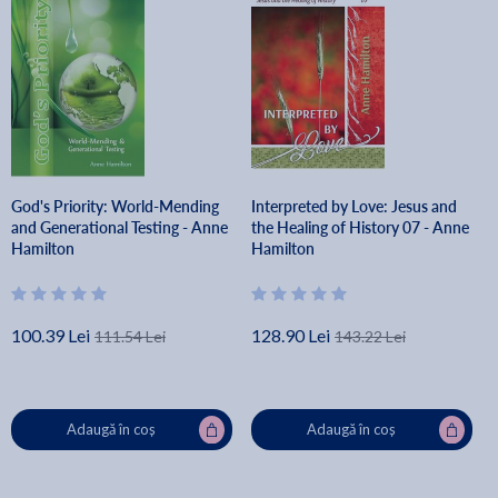
God's Priority: World-Mending
Interpreted by Love: Jesus and
and Generational Testing - Anne
the Healing of History 07 - Anne
Hamilton
Hamilton
100.39 Lei
128.90 Lei
111.54 Lei
143.22 Lei
Adaugă în coș
Adaugă în coș