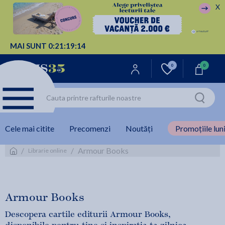
X
MAI SUNT
0:
21:
19:
14
0
0
Cele mai citite
Precomenzi
Noutăți
Promoțiile luni
/
/
Armour Books
Librarie online
Armour Books
Descopera cartile editurii Armour Books,