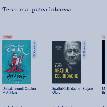
Te-ar mai putea interesa
-20%
-
Un baiat numit Craciun - 
Spatiul Celibidache - Stejarel 
Min
Matt Haig
Olaru
Br