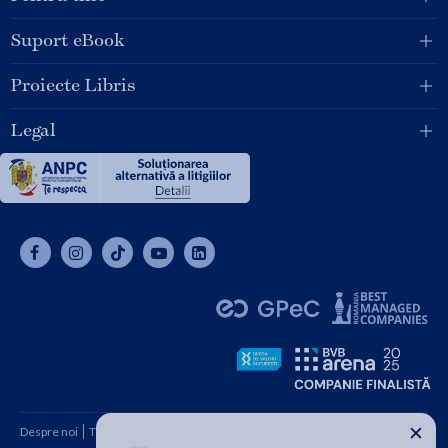
Suport eBook
Proiecte Libris
Legal
✕
Despre noi
Termeni și condiții
Cum cumpăr
Contact