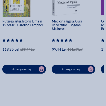
Puterea artei. Istoria lumii in 
Medicina legala. Curs 
Cur
15 orase - Caroline Campbell
universitar - Bogdan 
rea
Malinescu
Bor
Ang
118.85 Lei
99.44 Lei
13
158.47 Lei
104.67 Lei
Adaugă în coș
Adaugă în coș