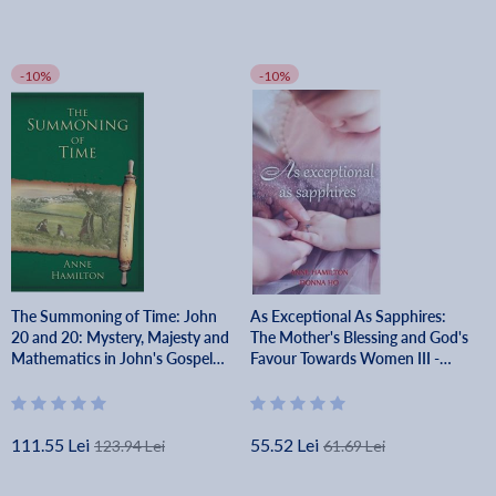
-10%
-10%
The Summoning of Time: John
As Exceptional As Sapphires:
20 and 20: Mystery, Majesty and
The Mother's Blessing and God's
Mathematics in John's Gospel
Favour Towards Women III -
#2 - Anne Hamilton
Anne Hamilton
111.55 Lei
55.52 Lei
123.94 Lei
61.69 Lei