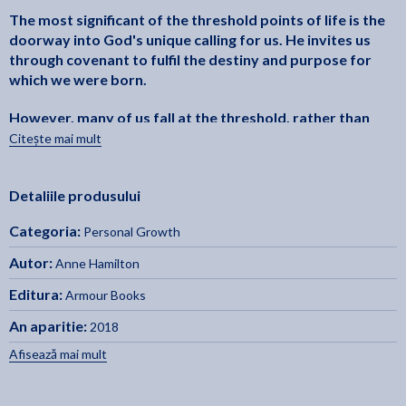
The most significant of the threshold points of life is the
doorway into God's unique calling for us. He invites us
through covenant to fulfil the destiny and purpose for
which we were born.
However, many of us fall at the threshold, rather than
pass over it. We experience unremitting constriction,
Citește mai mult
wasting, retaliation and forgetting--to such a degree that
it's easy to doubt the promises of God.
Detaliile produsului
This pioneering work examines the spiritual implications
Categoria:
Personal Growth
of forgetting in relation to thresholds and covenants.
Because the opposite of remembering is dismembering--
Autor:
Anne Hamilton
dismembering of truth--the spirit of forgetting is able to
Editura:
bar the way into our calling.
Armour Books
An aparitie:
2018
But there is an answer.
Afisează mai mult