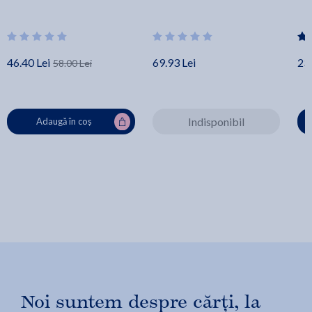
46.40 Lei
69.93 Lei
23.
58.00 Lei
Indisponibil
Adaugă în coș
Noi suntem despre cărți, la