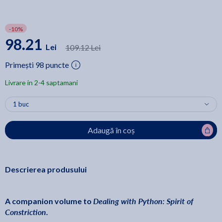
-10%
98.21
Lei
109.12 Lei
Primești 98 puncte
Livrare in 2-4 saptamani
Adaugă în coș
Descrierea produsului
Dealing with Python: Spirit of
A companion volume to
Constriction
.