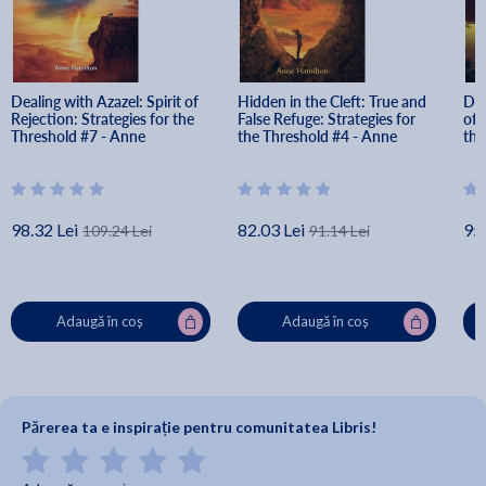
Dealing with Azazel: Spirit of 
Hidden in the Cleft: True and 
Dea
Rejection: Strategies for the 
False Refuge: Strategies for 
of 
Threshold #7 - Anne 
the Threshold #4 - Anne 
the
Hamilton
Hamilton
Ha
98.32 Lei
82.03 Lei
95.
109.24 Lei
91.14 Lei
Adaugă în coș
Adaugă în coș
Părerea ta e inspirație pentru comunitatea Libris!