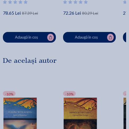
78.65 Lei
72.26 Lei
27.
87.39 Lei
80.29 Lei
Adaugă în coș
Adaugă în coș
De același autor
-10%
-10%
-