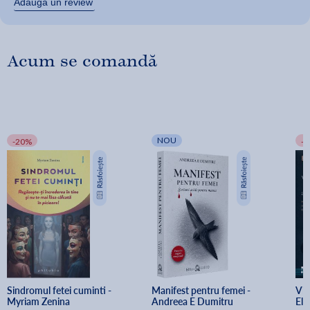
Adaugă un review
Acum se comandă
NOU
-20%
-
Sindromul fetei cuminti - 
Manifest pentru femei - 
Via
Myriam Zenina
Andreea E Dumitru
Ele