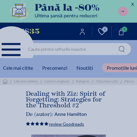
X
0
0
Cele mai citite
Precomenzi
Noutăți
Promoțiile luni
/
/
/
/
/
Librarie online
Carti in engleza
Religion
Christian Life
Person
Dealing with Ziz: Spirit of
Forgetting: Strategies for
the Threshold #2
Anne Hamilton
De (autor):
review Goodreads