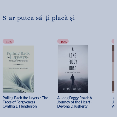
S-ar putea să-ți placă și
-10%
-10%
-
Pulling Back the Layers-: The 
A Long Foggy Road: A 
La 
Faces of Forgiveness - 
Journey of the Heart - 
Uno
Cynthia L. Henderson
Devona Daugherty
Ver
Tim