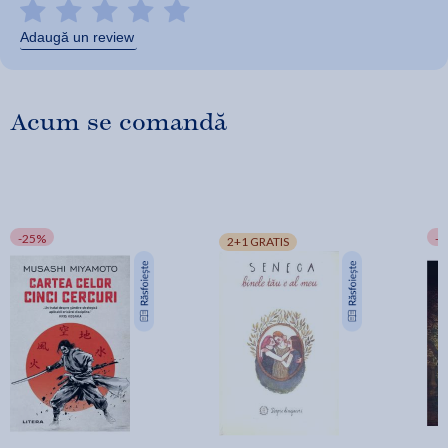
Adaugă un review
Acum se comandă
-25%
-
2+1 GRATIS