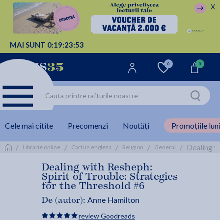
X
MAI SUNT
0:
19:
23:
52
0
0
Cele mai citite
Precomenzi
Noutăți
Promoțiile luni
/
/
/
/
/
Dealing w
Librarie online
Carti in engleza
Religion
General
Dealing with Resheph:
Spirit of Trouble: Strategies
for the Threshold #6
Anne Hamilton
De (autor):
review Goodreads