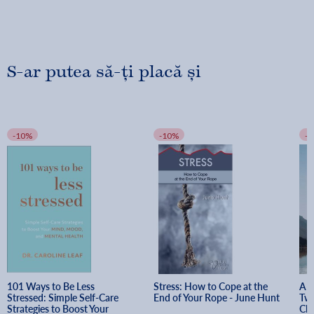
S-ar putea să-ți placă și
-10%
-10%
-
101 Ways to Be Less 
Stress: How to Cope at the 
A S
Stressed: Simple Self-Care 
End of Your Rope - June Hunt
Twe
Strategies to Boost Your 
Ch