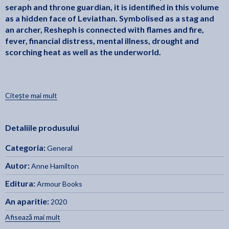
seraph and throne guardian, it is identified in this volume
as a hidden face of Leviathan. Symbolised as a stag and
an archer, Resheph is connected with flames and fire,
fever, financial distress, mental illness, drought and
scorching heat as well as the underworld.
Jesus warred against this spirit at least seven times. It's
Citește mai mult
easy to miss these battles because it's easy to miss the
prophecies Jesus was fulfilling and the mention of
Detaliile produsului
Resheph associated with them.
Categoria:
General
Autor:
Anne Hamilton
Dealing With Leviathan
This companion volume to
is the
sixth book in a series examining the obstacles we face on
Editura:
Armour Books
the threshold into our calling.
An aparitie:
2020
Afisează mai mult