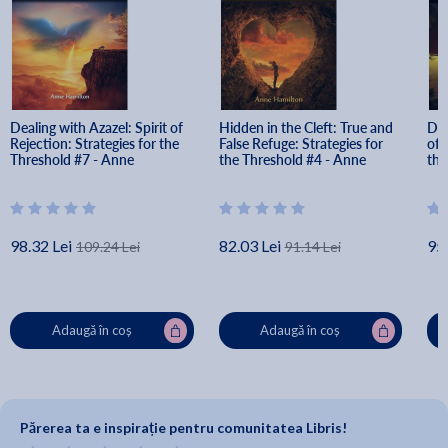
Dealing with Azazel: Spirit of 
Hidden in the Cleft: True and 
Dea
Rejection: Strategies for the 
False Refuge: Strategies for 
of 
Threshold #7 - Anne 
the Threshold #4 - Anne 
the
Hamilton
Hamilton
Ha
98.32 Lei
82.03 Lei
95.
109.24 Lei
91.14 Lei
Adaugă în coș
Adaugă în coș
Părerea ta e inspirație pentru comunitatea Libris!