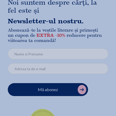
Noi suntem despre cărți, la
fel este și
Newsletter-ul nostru.
Abonează-te la veștile literare și primești
un cupon de
EXTRA -10%
reducere pentru
viitoarea ta comandă!
Mă abonez