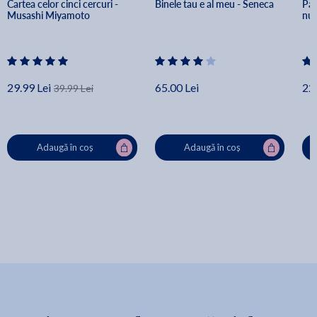
Cartea celor cinci cercuri - 
Binele tau e al meu - Seneca
Pav
Musashi Miyamoto
nuv
29.99 Lei
65.00 Lei
22.
39.99 Lei
Adaugă în coș
Adaugă în coș