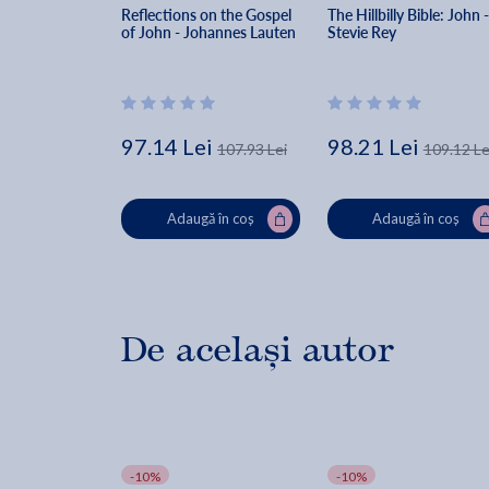
Reflections on the Gospel 
The Hillbilly Bible: John -
of John - Johannes Lauten
Stevie Rey
97.14 Lei
98.21 Lei
107.93 Lei
109.12 Le
Adaugă în coș
Adaugă în coș
De același autor
-10%
-10%