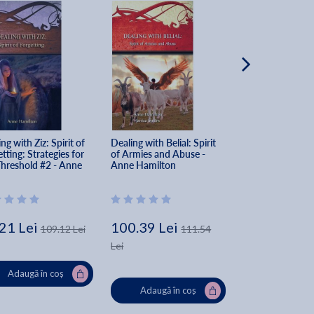
ng with Ziz: Spirit of 
Dealing with Belial: Spirit 
Name Covenant:
tting: Strategies for 
of Armies and Abuse - 
Invitation to Fri
Threshold #2 - Anne 
Anne Hamilton
Strategies for th
lton
Threshold #3 - 
Hamilton
21 Lei
100.39 Lei
98.77 Lei
109.12 Lei
111.54
10
Lei
Adaugă în coș
Adaugă în
Adaugă în coș