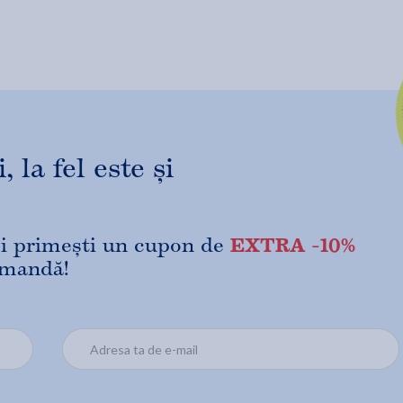
 la fel este și
EXTRA -10%
 și primești un cupon de
omandă!