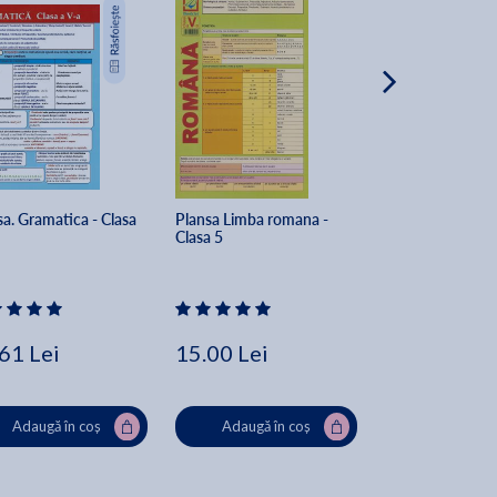
a. Gramatica - Clasa 
Plansa Limba romana - 
Plansa. Matemati
Clasa 5
Clasa 5 Partea 1
61 Lei
15.00 Lei
16.82 Lei
Adaugă în coș
Adaugă în coș
Adaugă în