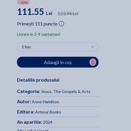
-10%
111.55
Lei
123.94 Lei
Primești 111 puncte
Livrare in 2-4 saptamani
Adaugă în coș
Detaliile produsului
Categoria:
Jesus, The Gospels & Acts
Autor:
Anne Hamilton
Editura:
Armour Books
An aparitie:
2024
Afisează mai mult