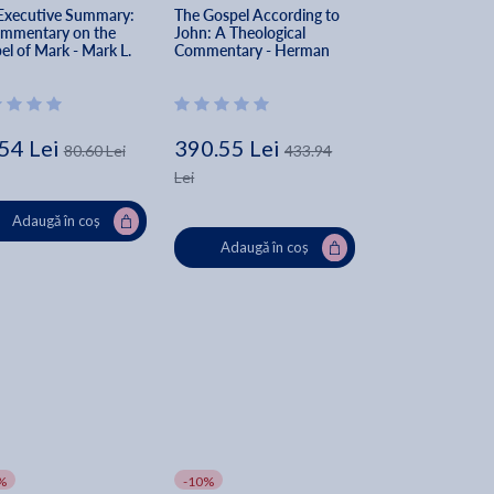
Executive Summary: 
The Gospel According to 
John, Jesus, and 
mmentary on the 
John: A Theological 
Volume 3: Glimp
el of Mark - Mark L. 
Commentary - Herman 
Jesus through th
sh
Ridderbos
Johannine Lens -
Anderson
54 Lei
390.55 Lei
488.25 Lei
80.60 Lei
433.94
Lei
Lei
Adaugă în coș
Adaugă în coș
Adaugă în
%
-10%
-10%