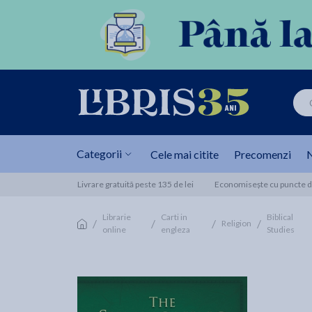
Categorii
Cele mai citite
Precomenzi
N
Livrare gratuită peste 135 de lei
Economisește cu puncte de
Librarie
Carti in
Biblical
/
/
/
/
Religion
online
engleza
Studies