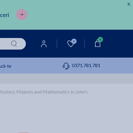
X
0
0
0371.781.781
ză-te
ystery, Majesty and Mathematics in John's