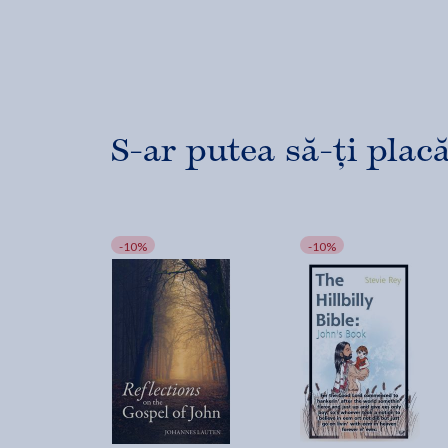
S-ar putea să-ți placă
-10%
-10%