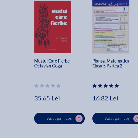
Mustul Care Fierbe - 
Plansa. Matematica - 
Octavian Goga
Clasa 5 Partea 2
35.65 Lei
16.82 Lei
Adaugă în coș
Adaugă în coș