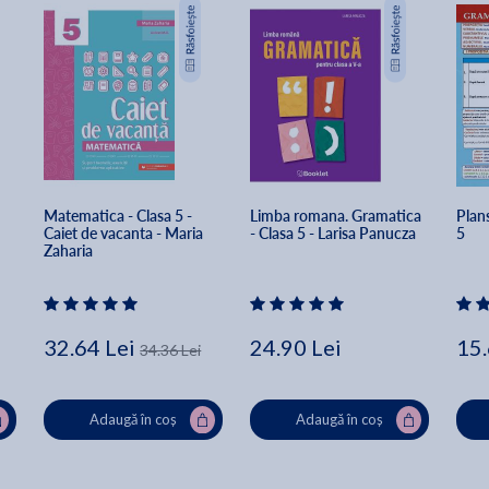
Matematica - Clasa 5 - 
Limba romana. Gramatica 
Plans
Caiet de vacanta - Maria 
- Clasa 5 - Larisa Panucza
5
Zaharia
32.64 Lei
24.90 Lei
15.
34.36 Lei
Adaugă în coș
Adaugă în coș