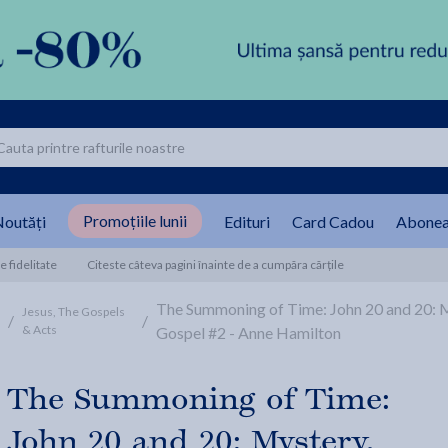
Promoțiile lunii
outăți
Edituri
Card Cadou
Abonea
 fidelitate
Citeste câteva pagini înainte de a cumpăra cărțile
The Summoning of Time: John 20 and 20: M
Jesus, The Gospels
/
/
& Acts
Gospel #2 - Anne Hamilton
The Summoning of Time:
John 20 and 20: Mystery,