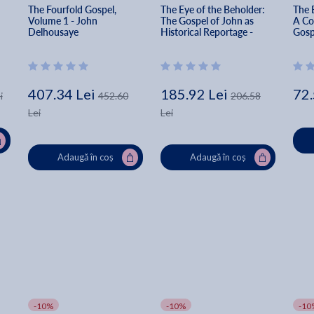
 
The Fourfold Gospel, 
The Eye of the Beholder: 
The 
Volume 1 - John 
The Gospel of John as 
A Co
Delhousaye
Historical Reportage - 
Gosp
Lydia Mcgrew
Pele
407.34 Lei
185.92 Lei
72.
i
452.60
206.58
Lei
Lei
Adaugă în coș
Adaugă în coș
-10%
-10%
-10