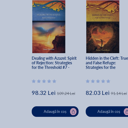
Dealing with Azazel: Spirit 
Hidden in the Cleft: True
of Rejection: Strategies 
and False Refuge: 
for the Threshold #7 - 
Strategies for the 
Anne Hamilton
Threshold #4 - Anne 
Hamilton
98.32 Lei
82.03 Lei
109.24 Lei
91.14 Lei
Adaugă în coș
Adaugă în coș