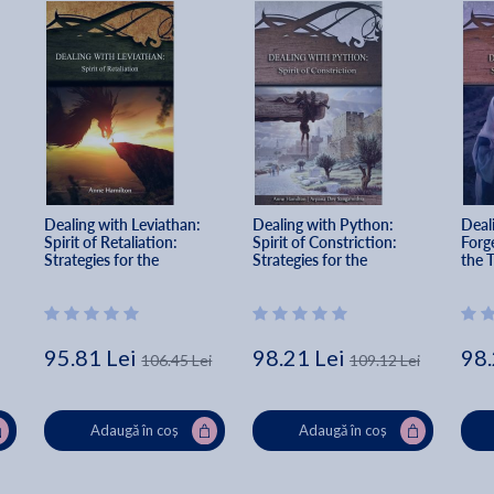
 
Dealing with Leviathan: 
Dealing with Python: 
Deali
Spirit of Retaliation: 
Spirit of Constriction: 
Forge
Strategies for the 
Strategies for the 
the 
Threshold #5 - Anne 
Threshold #1 - Anne 
Hami
Hamilton
Hamilton
95.81 Lei
98.21 Lei
98.
106.45 Lei
109.12 Lei
Adaugă în coș
Adaugă în coș