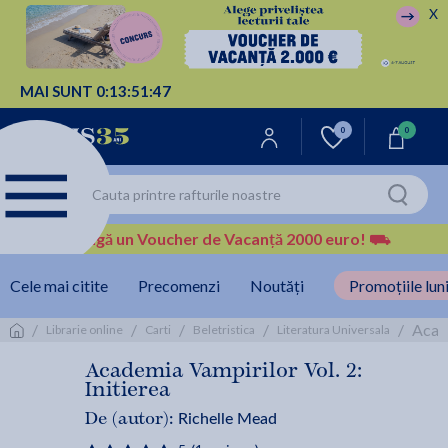
X
MAI SUNT
0:
13:
51:
47
0
0
Câștigă un Voucher de Vacanță 2000 euro!
⛟
Cele mai citite
Precomenzi
Noutăți
Promoțiile luni
/
/
/
/
/
Acade
Librarie online
Carti
Beletristica
Literatura Universala
Academia Vampirilor Vol. 2:
Initierea
Richelle Mead
De (autor):