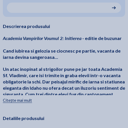
Descrierea produsului
Academia Vampirilor Voumul 2: Initierea
- editie de buzunar
Cand iubirea si gelozia se ciocnesc pe partie, vacanta de
iarna devina sangeroasa…
Un atac inopinat al strigoilor pune pe jar toata Academia
Sf. Vladimir, care isi trimite in graba elevii intr-o vacanta
obligatorie la schi. Dar peisajul mirific de iarna si statiunea
eleganta din Idaho nu ofera decat un iluzoriu sentiment de
siguranta. Cum trei dintre elevi fug din cantonament
pentru a-i ataca la randul lor pe oribilii strigoi, Rose si
Citește mai mult
Christian isi unesc eforturile pentru a le sari in
ajutor. Numai ca eroismul are pretul lui…
Detaliile produsului
Fragment din volumul "Academia Vampirilor, volumul 2: