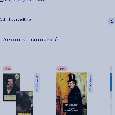
1 din 1 de rezultate
1
Acum se comandă
-5%
-15%
-