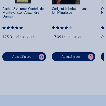
Pachet 2 volume: Contele de 
Corigent la limba romana - 
O v
Monte-Cristo - Alexandre 
Ion Minulescu
Nic
Dumas
125.31 Lei
17.09 Lei
35.
131.90 Lei
20.10 Lei
Adaugă în coș
Adaugă în coș