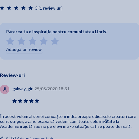
pe care puteam pune mana.
5 (1 review-uri)
Cand in cele din urma am intrat in masina pentru a am intoarce
la Sf. Vladimir cu Dimitri, am trantit portiera atat de tare, incat
a fost de mirare ca nu i-am facut praf geamul.”
Părerea ta e inspirație pentru comunitatea Libris!
Adaugă un review
Review-uri
galway_girl
25/05/2020 18:31
În acest volum al seriei cunoaștem îndeaproape odioasele creaturi care
sunt strigoii, având ocazia să vedem cum toate cele învățate la
Academie îi ajută sau nu pe elevi într-o situație cât se poate de reală.
Adaugă comentariu
0