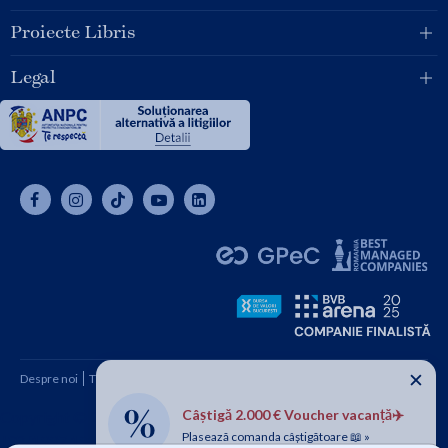
Proiecte Libris
Legal
✕
Despre noi
Termeni și condiții
Cum cumpăr
Contact
Câștigă 2.000 € Voucher vacanță✈️
Copyright © 2026 SC Libris SRL, CUI: RO1094992, Reg. Com.
Plasează comanda câștigătoare 📖 »
J08/1997 1991