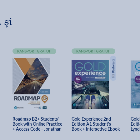
 și
TRANSPORT GRATUIT
TRANSPORT GRATUIT
Roadmap B2+ Students' 
Gold Experience 2nd 
Gold
Book with Online Practice 
Edition A1 Student's 
Edit
+ Access Code - Jonathan 
Book + Interactive Ebook 
Lynd
Bygrave, Hugh Dellar, 
- Carolyn Barraclough
Ball,
Andrew Walkley