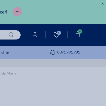
X
0
0
0371.781.781
ză-te
nda Maris