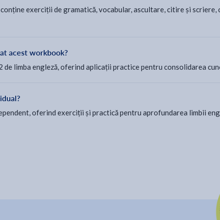
ține exerciții de gramatică, vocabular, ascultare, citire și scriere,
nat acest workbook?
e limba engleză, oferind aplicații practice pentru consolidarea cunoș
idual?
pendent, oferind exerciții și practică pentru aprofundarea limbii eng