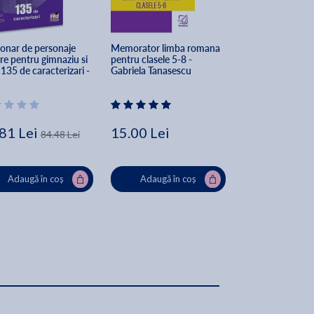
ionar de personaje 
Memorator limba romana 
Cartea mea de c
are pentru gimnaziu si 
pentru clasele 5-8 - 
Modele de comp
 135 de caracterizari - 
Gabriela Tanasescu
Clasele 5-8 - Mih
ana Badea
Elena Patrascu, 
Madalina Nitule
81 Lei
15.00 Lei
29.75 Lei
84.48 Lei
35
Adaugă în coș
Adaugă în coș
Adaugă în