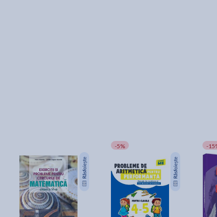
-5%
-15