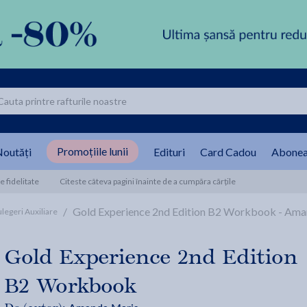
Promoțiile lunii
outăți
Edituri
Card Cadou
Abonea
 fidelitate
Citeste câteva pagini înainte de a cumpăra cărțile
/
Gold Experience 2nd Edition B2 Workbook - Ama
legeri Auxiliare
Gold Experience 2nd Edition
B2 Workbook