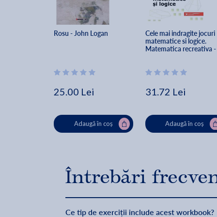
Rosu - John Logan
Cele mai indragite jocuri 
matematice si logice. 
Matematica recreativa -
Martin Gardner
25.00 Lei
31.72 Lei
Adaugă în coș
Adaugă în coș
Întrebări frecve
Ce tip de exerciții include acest workbook?