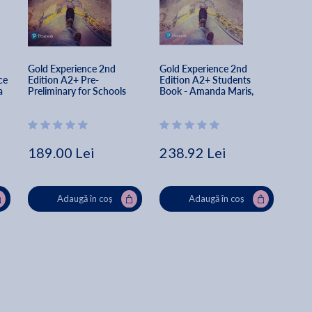
Gold Experience 2nd 
Gold Experience 2nd 
ce 
Edition A2+ Pre-
Edition A2+ Students 
 
Preliminary for Schools 
Book - Amanda Maris, 
Student's Book and 
Sheila Dignen
eBook - Sheila Dignen, 
Amanda Maris
189.00 Lei
238.92 Lei
Adaugă în coș
Adaugă în coș