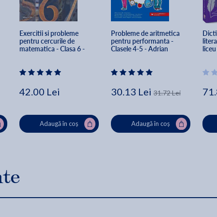
Exercitii si probleme 
Probleme de aritmetica 
Dict
pentru cercurile de 
pentru performanta - 
liter
 
matematica - Clasa 6 - 
Clasele 4-5 - Adrian 
liceu
Petre Nachila, Catalin-
Zanoschi, Ioana Anton, 
Mari
Eugen Nachila
Ciprian Baghiu
42.00 Lei
30.13 Lei
71.
31.72 Lei
Adaugă în coș
Adaugă în coș
nte