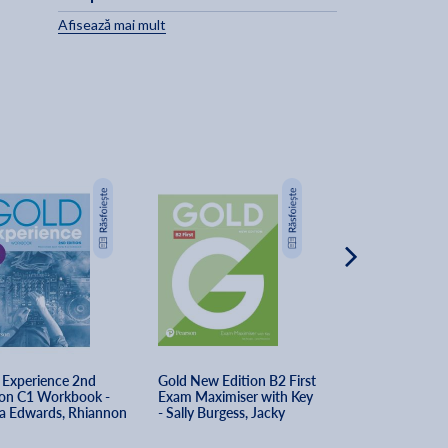
Afisează mai mult
TRANSPORT GRA
 Experience 2nd 
Gold New Edition B2 First 
Gold Experience
ion C1 Workbook - 
Exam Maximiser with Key 
Edition A2+ Teac
a Edwards, Rhiannon 
- Sally Burgess, Jacky 
Book - Sheila Di
 Sarah Hartley
Newbrook
Genevieve Whit