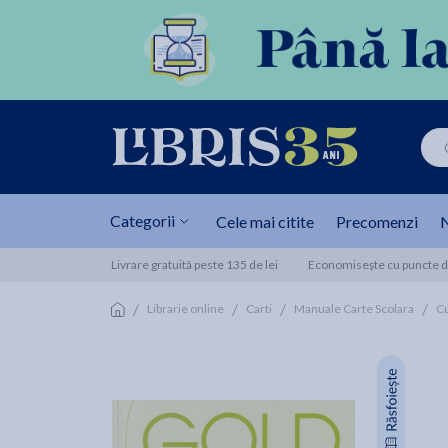
Categorii
Cele mai citite
Precomenzi
N
Livrare gratuită peste 135 de lei
Economisește cu puncte de
/
/
/
/
Librarie online
Carti
Manuale Carte Scolara
Cu