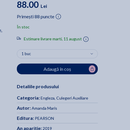
88.00
Lei
Primești 88 puncte
În stoc
e,
Estimare livrare marti, 11 august
Adaugă în coș
Detaliile produsului
Categoria:
Engleza
,
Culegeri Auxiliare
Autor:
Amanda Maris
Editura:
PEARSON
An aparitie:
2019