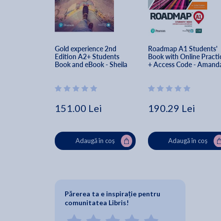
Gold experience 2nd 
Roadmap A1 Students' 
Edition A2+ Students 
Book with Online Practi
Book and eBook - Sheila 
+ Access Code - Amanda
Dignen, Amanda Maris
Maris
151.00 Lei
190.29 Lei
Adaugă în coș
Adaugă în coș
Părerea ta e inspirație pentru
comunitatea Libris!