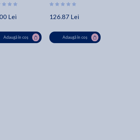
00 Lei
126.87 Lei
170.20 Lei
Adaugă în coș
Adaugă în coș
Adaugă în