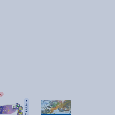
%
-76%