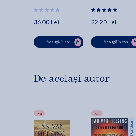
36.00 Lei
22.20 Lei
Adaugă în coș
Adaugă în coș
De același autor
-5%
-5%