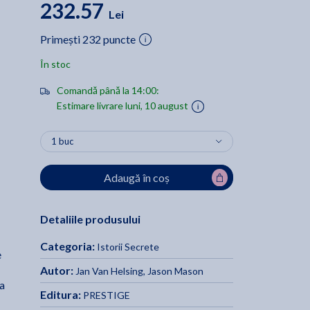
232.57
Lei
Primești 232 puncte
În stoc
Comandă până la 14:00:
Estimare livrare luni, 10 august
Adaugă în coș
Detaliile produsului
Categoria:
Istorii Secrete
e
Autor:
Jan Van Helsing
,
Jason Mason
ca
Editura:
PRESTIGE