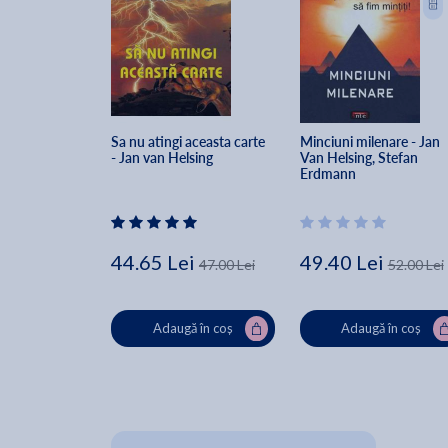
Sa nu atingi aceasta carte 
Minciuni milenare - Jan 
- Jan van Helsing
Van Helsing, Stefan 
Erdmann
44.65 Lei
49.40 Lei
47.00 Lei
52.00 Lei
Adaugă în coș
Adaugă în coș