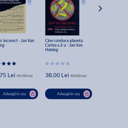
ic incorect - Jan Van 
Cine conduce planeta. 
Organizatiile secr
ing
Cartea a 2-a - Jan Van 
puterea lor in sec
Helsing
Jan van Helsing
75 Lei
38.00 Lei
47.50 Lei
45.00 Lei
40.00 Lei
50
Adaugă în coș
Adaugă în coș
Adaugă în