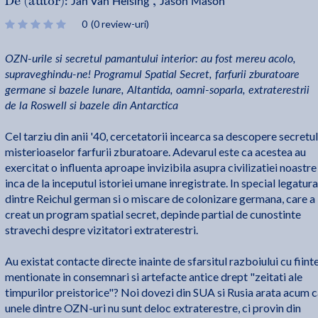
Jan Van Helsing
Jason Mason
De (autor):
,
0
(0 review-uri)
OZN-urile si secretul pamantului interior: au fost mereu acolo,
supraveghindu-ne! Programul Spatial Secret, farfurii zburatoare
germane si bazele lunare, Altantida, oamni-soparla, extraterestrii
de la Roswell si bazele din Antarctica
Cel tarziu din anii '40, cercetatorii incearca sa descopere secretul
misterioaselor farfurii zburatoare. Adevarul este ca acestea au
exercitat o influenta a­proape invizibila asupra civilizatiei noastre
inca de la inceputul istoriei umane inregistrate. In special legatura
dintre Reichul german si o miscare de colo­nizare germana, care a
creat un program spatial secret, depinde partial de cunostinte
stravechi despre vizitatori extraterestri.
Au existat contacte directe inainte de sfarsitul razboiului cu fiint
mentionate in consemnari si artefacte antice drept "zeitati ale
timpurilor preistorice"? Noi dovezi din SUA si Rusia arata acum 
unele dintre OZN-uri nu sunt deloc extraterestre, ci provin din