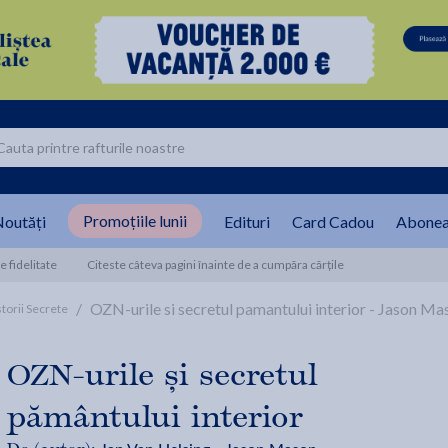
Promoțiile lunii
outăți
Edituri
Card Cadou
Abonea
 fidelitate
Citeste câteva pagini înainte de a cumpăra cărțile
/
OZN-urile si secretul pamantului interior - Jason Ma
storii Secrete
OZN-urile și secretul
pământului interior