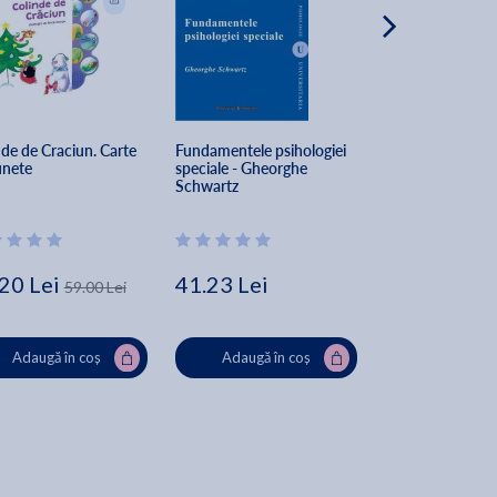
de de Craciun. Carte 
Fundamentele psihologiei 
Ghid de educatie 
unete
speciale - Gheorghe 
Richard Culatta
Schwartz
20 Lei
41.23 Lei
9.99 Lei
59.00 Lei
42.2
Adaugă în coș
Adaugă în coș
Adaugă în