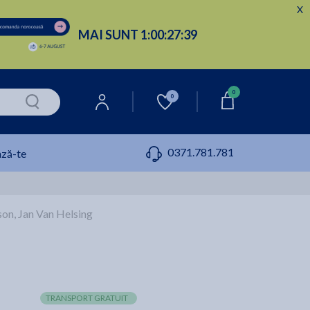
X
MAI SUNT
1:
00:
27:
38
0
0
0371.781.781
ză-te
son, Jan Van Helsing
TRANSPORT GRATUIT