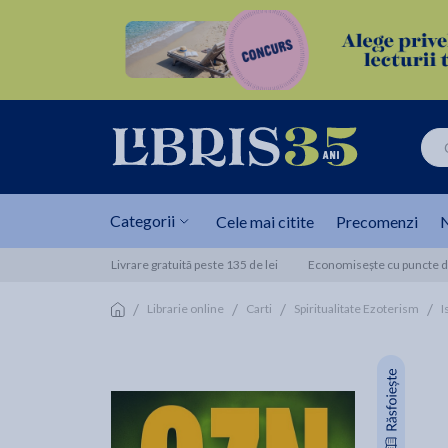
Categorii
Cele mai citite
Precomenzi
N
Livrare gratuită peste 135 de lei
Economisește cu puncte de
/
/
/
/
Librarie online
Carti
Spiritualitate Ezoterism
I