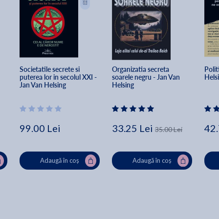
Societatile secrete si 
Organizatia secreta 
Polit
puterea lor in secolul XXI - 
soarele negru - Jan Van 
Hels
Jan Van Helsing
Helsing
99.00 Lei
33.25 Lei
42.
35.00 Lei
Adaugă în coș
Adaugă în coș