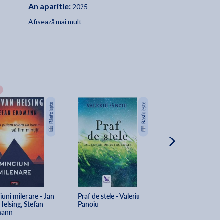
c
An aparitie:
2025
,
Afisează mai mult
e
uni milenare - Jan 
Praf de stele - Valeriu 
Enigma lumilor pa
elsing, Stefan 
Panoiu
Dan D. Farcas
.
mann