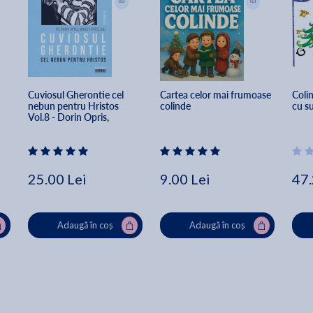
Cuviosul Gherontie cel 
Cartea celor mai frumoase 
Colin
nebun pentru Hristos 
colinde
cu s
Vol.8 - Dorin Opris, 
Monica Opris
25.00 Lei
9.00 Lei
47.
Adaugă în coș
Adaugă în coș