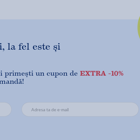
 la fel este și
EXTRA -10%
 și primești un cupon de
omandă!