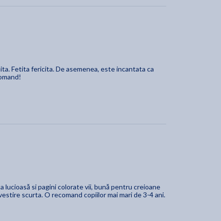
ita. Fetita fericita. De asemenea, este incantata ca
comand!
a lucioasă si pagini colorate vii, bună pentru creioane
vestire scurta. O recomand copiilor mai mari de 3-4 ani.