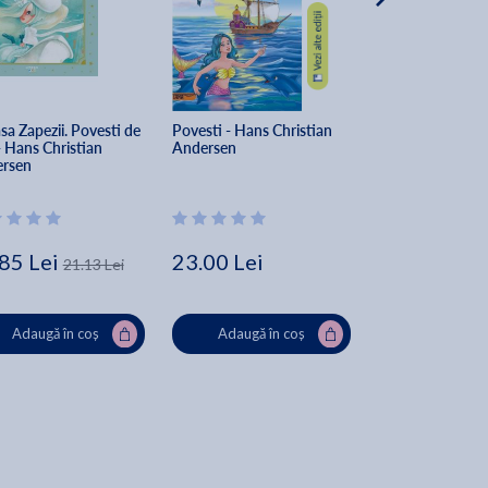
sa Zapezii. Povesti de 
Povesti - Hans Christian 
Degetica - Stiu s
 Hans Christian 
Andersen
cu litere mari de 
rsen
85 Lei
23.00 Lei
11.89 Lei
21.13 Lei
15
Adaugă în coș
Adaugă în coș
Adaugă în