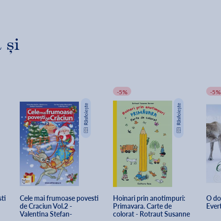
 și
-5%
-5%
ti 
Cele mai frumoase povesti 
Hoinari prin anotimpuri: 
O dor
de Craciun Vol.2 - 
Primavara. Carte de 
Ever
Valentina Stefan-
colorat - Rotraut Susanne 