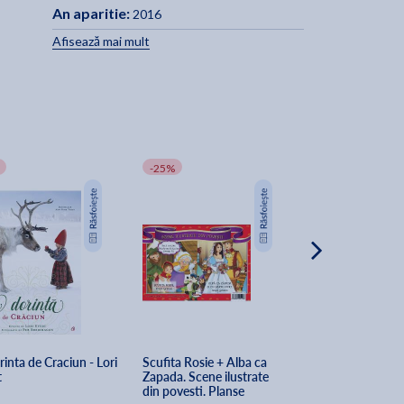
An aparitie:
2016
Afisează mai mult
-25%
-20%
inta de Craciun - Lori 
Scufita Rosie + Alba ca 
Amintirile Anasta
t
Zapada. Scene ilustrate 
varsta de cinci an
din povesti. Planse
ilustrate - Sanda