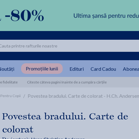
Promoțiile lunii
outăți
Edituri
Card Cadou
Abonea
 fidelitate
Citeste câteva pagini înainte de a cumpăra cărțile
/
Povestea bradului. Carte de colorat - H.Ch. Anderse
 Pentru Copii
Povestea bradului. Carte de
colorat