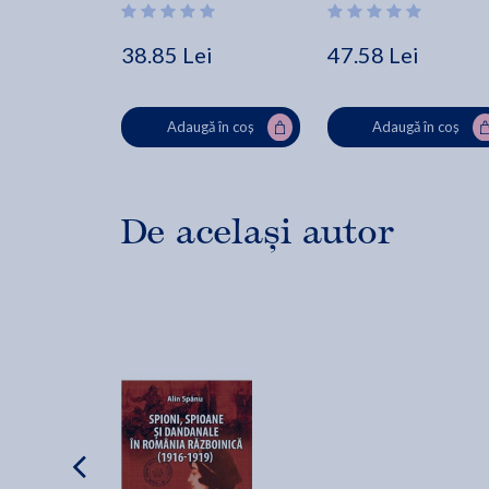
38.85 Lei
47.58 Lei
Adaugă în coș
Adaugă în coș
De același autor