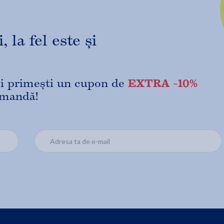
 la fel este și
EXTRA -10%
 și primești un cupon de
omandă!