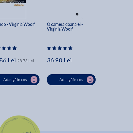
ndo - Virginia Woolf
O camera doar a ei - 
Ca pestele in cop
Virginia Woolf
Lynda Mullaly H
ă
86 Lei
36.90 Lei
49.49 Lei
28.73 Lei
Adaugă în coș
Adaugă în coș
Adaugă în