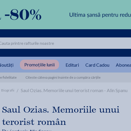
Promoțiile lunii
outăți
Edituri
Card Cadou
Abonea
 fidelitate
Citeste câteva pagini înainte de a cumpăra cărțile
/
Saul Ozias. Memoriile unui terorist roman - Alin Spanu
Biografii
Saul Ozias. Memoriile unui
terorist român