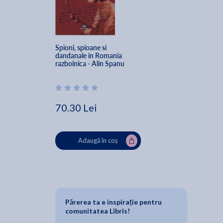
Spioni, spioane si 
dandanale in Romania 
razboinica - Alin Spanu
70.30 Lei
Adaugă în coș
Părerea ta e inspirație pentru
comunitatea Libris!