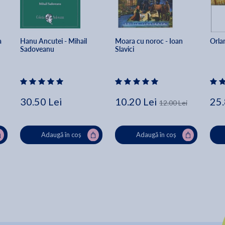
Cartea lui Alin Spânu este urmarea unei cercetări aprofundate
făcute în arhive, în câțiva ani. Este scrisă alert, fără să lase să-i
 
Hanu Ancutei - Mihail 
Moara cu noroc - Ioan 
Orla
scape vreun aspect din derularea faptelor. Pentru cititorii de
Sadoveanu
Slavici
istorie contemporană, cartea aceasta este binevenită și o surpriz
plăcută. -
Stelian Tănase
30.50 Lei
10.20 Lei
25.
12.00 Lei
Adaugă în coș
Adaugă în coș