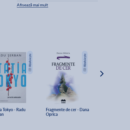
Afisează mai mult
NOU
a Tokyo - Radu 
Fragmente de cer - Dana 
Confesiunile unu
an
Oprica
otravit - Doina 