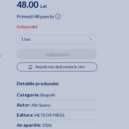
48.00
Lei
Primești 48 puncte
Indisponibil
Indisponibil
ă
Anuntă-mă când revine în stoc
Detaliile produsului
Categoria:
Biografii
Autor:
Alin Spanu
Editura:
METEOR PRESS
An aparitie:
2026