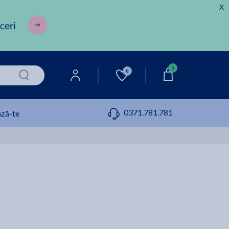
X
0
0
0371.781.781
ză-te