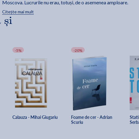
Moscova. Lucrurile nu erau, totuși, de o asemenea amploare.
Citește mai mult
În ancheta care a urmat, mai mulți dintre cei implicați, începând
 și
chiar cu Max Goldstein, au declarat că intenția troicii anarhiste a
fost de a se răzbuna pe regim pentru represiunea grevei generale
din toamna anului 1920. Prima versiune era, totuși, cea adevărată.
Atentatul avea o bătaie mult mai lungă. Max Goldstein, Leon
Lichtblau și Saul Ozias, plus cei aflați în culise (Gelber Moscovici,
-5%
-20%
Heinrich Sternberg, Abraham Grinstein...) erau și ei implicați.
În fine, prin Abraham Grinstein, de la Odessa, șeful întregii
operațiuni, firele complotului duceau direct la Kremlin. Așadar,
troica spera să producă haos, ca instituțiile statului să se clatine,
iar guvernul (condus de generalul Alexandru Averescu) să
introducă starea de asediu. Decizia urma să ducă: 1. la căderea
monarhiei; 2. a regimului burghezo-democratic. Se dorea
aducerea în România a așa-zisei dictaturi a proletariatului.
Calauza - Mihai Giugariu
Foame de cer - Adrian 
Stati
Detonatorul acestei răsturnări trebuia să fie explozia bombei de
Scuriu
Serb
la Senat.
Vladimir Lenin & Co. au făcut mai multe tentative de a răsturna