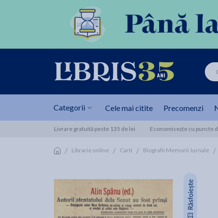
Categorii
Cele mai citite
Precomenzi
N
Livrare gratuită peste 135 de lei
Economisește cu puncte de
/
/
/
/
Librarie online
Carti
Biografii Memorii Jurnale