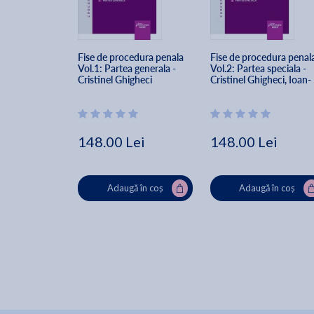
Fise de procedura penala 
Fise de procedura penala
Vol.1: Partea generala - 
Vol.2: Partea speciala - 
Cristinel Ghigheci
Cristinel Ghigheci, Ioan-
Paul Chis
148.00 Lei
148.00 Lei
Adaugă în coș
Adaugă în coș