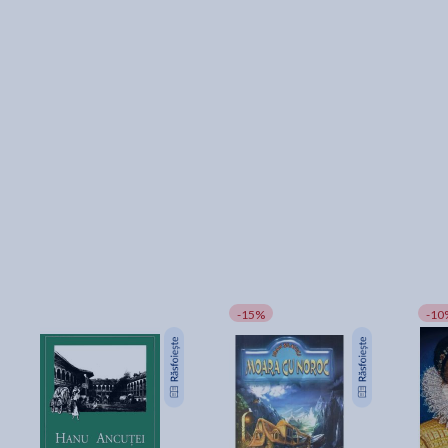
partidului, cerând să-i fie recunoscută vechimea în partid
(recunoscută, totuși, din 1921) și să i se acorde o pensie de
ilegalist.
Acestea sunt faptele. Cum vedem, episodul este foarte
spectaculos, dar, cu toate acestea, vreme de un secol, povestea n
a atras atenția istoricilor. Nu s-au scris cărți, nu s-au elaborat tez
de doctorat, nu s-au realizat filme etc. Manualele de istorie au
ignorat subiectul, iar generațiile actuale nu știu aproape nimic
despre ce s-a întâmplat în acea noapte friguroasă de 7/8
decembrie 1920. Cu toate semnificațiile momentului, nici presa,
după consumarea faptelor, nu a mai scris. Tăcerea s-a așternut
peste acele zile, deși erau foarte multe lucruri de spus.
Era necesară o analiză profundă a acelui moment din istoria
-15%
-10
românească a secolului XX. Deși erau foarte multe lucruri de spus
mai toată lumea a fost interesată să nu se vorbească despre Max
Goldstein & Co. În ultimii ani, grație unor cercetători precum
Stelian Tănase
,
Radu Eremia
și, acum, Alin Spânu, avem o imagine
mai exactă despre ce s-a întâmplat atunci și consecințele
atentatului asupra societății românești.