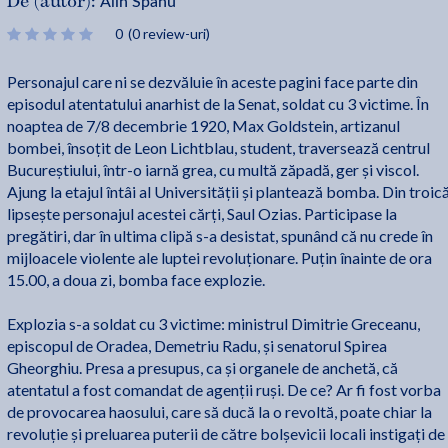
Alin Spanu
De (autor):
0
(0 review-uri)
Personajul care ni se dezvăluie în aceste pagini face parte din
episodul atentatului anarhist de la Senat, soldat cu 3 victime. În
noaptea de 7/8 decembrie 1920, Max Goldstein, artizanul
bombei, însoțit de Leon Lichtblau, student, traversează centrul
Bucureștiului, într-o iarnă grea, cu multă zăpadă, ger și viscol.
Ajung la etajul întâi al Universității și plantează bomba. Din troic
lipsește personajul acestei cărți, Saul Ozias. Participase la
pregătiri, dar în ultima clipă s-a desistat, spunând că nu crede în
mijloacele violente ale luptei revoluționare. Puțin înainte de ora
15.00, a doua zi, bomba face explozie.
Explozia s-a soldat cu 3 victime: ministrul Dimitrie Greceanu,
episcopul de Oradea, Demetriu Radu, și senatorul Spirea
Gheorghiu. Presa a presupus, ca și organele de anchetă, că
atentatul a fost comandat de agenții ruși. De ce? Ar fi fost vorba
de provocarea haosului, care să ducă la o revoltă, poate chiar la
revoluție și preluarea puterii de către bolșevicii locali instigați de