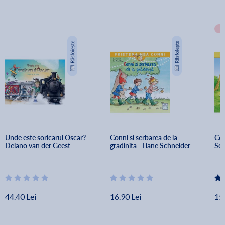
-
Unde este soricarul Oscar? - 
Conni si serbarea de la 
Con
Delano van der Geest
gradinita - Liane Schneider
Sch
44.40 Lei
16.90 Lei
15.