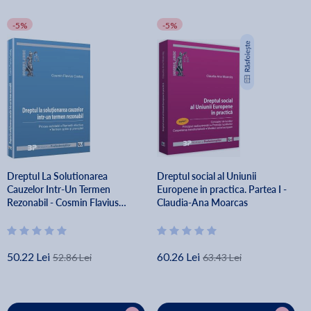
-5%
-5%
Dreptul La Solutionarea
Dreptul social al Uniunii
Cauzelor Intr-Un Termen
Europene in practica. Partea I -
Rezonabil - Cosmin Flavius
Claudia-Ana Moarcas
Costas
50.22 Lei
60.26 Lei
52.86 Lei
63.43 Lei