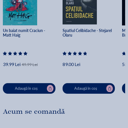
Un baiat numit Craciun - 
Spatiul Celibidache - Stejarel 
Min
Matt Haig
Olaru
Br
39.99 Lei
89.00 Lei
55.
49.99 Lei
Adaugă în coș
Adaugă în coș
Acum se comandă