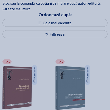
stoc sau la comandă, cu opțiuni de filtrare după autor, editură,
categorie și preț. Lista este actualizată periodic, astfel încât să
Citeste mai mult
poți reveni oricând pentru noi apariții și recomandări.
Ordonează după:
Cele mai vândute
Filtreaza
-5%
-5%