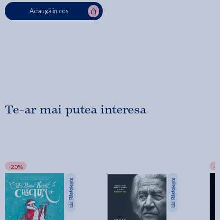
Adaugă în coș
Te-ar mai putea interesa
-20%
-