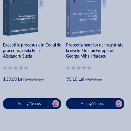
Exceptiile procesuale in Codul de
Protectia marcilor neinregistrate
procedura civila Ed.5 -
la nivelul Uniunii Europene -
Alexandru Suciu
George-Mihai Irimescu
139.60 Lei
90.16 Lei
146.95 Lei
94.90 Lei
Adaugă în coș
Adaugă în coș