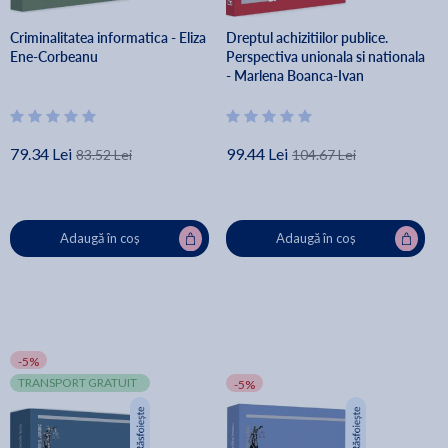
Criminalitatea informatica - Eliza
Dreptul achizitiilor publice.
Ene-Corbeanu
Perspectiva unionala si nationala
- Marlena Boanca-Ivan
79.34 Lei
99.44 Lei
83.52 Lei
104.67 Lei
Adaugă în coș
Adaugă în coș
-5%
TRANSPORT GRATUIT
-5%