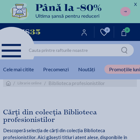
X
0
0
Cele mai citite
Precomenzi
Noutăți
Promoțiile luni
/
/
Biblioteca profesionistilor
Librarie online
Cărți din colecția Biblioteca
profesionistilor
Descoperă selecția de cărți din colecția Biblioteca
profesionistilor. Aici găsești titluri atent alese, disponibile în