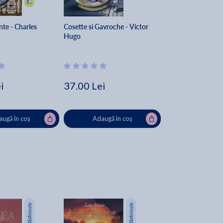
nte - Charles
Cosette si Gavroche - Victor
Hugo
i
37.00 Lei
ugă în coș
Adaugă în coș