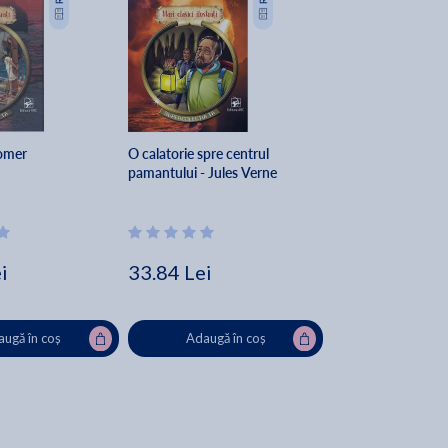
omer
O calatorie spre centrul
pamantului - Jules Verne
i
33.84 Lei
ugă în coș
Adaugă în coș