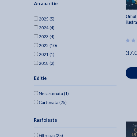
An aparitie
Robert Louis Stevenson (1)
Rudyard Kipling (1)
Omul i
2025 (5)
ilustr
L. Frank Baum (1)
2024 (4)
Victor Hugo (1)
2023 (4)
Herman Melville (1)
2022 (10)
Daniel Defoe (1)
37.
2021 (1)
Homer (1)
2018 (2)
Jonathan Swift (1)
Howard Pyle (1)
Editie
James Fenimore Cooper (1)
Necartonata (1)
Cartonata (25)
Rasfoieste
Filtreaza (25)