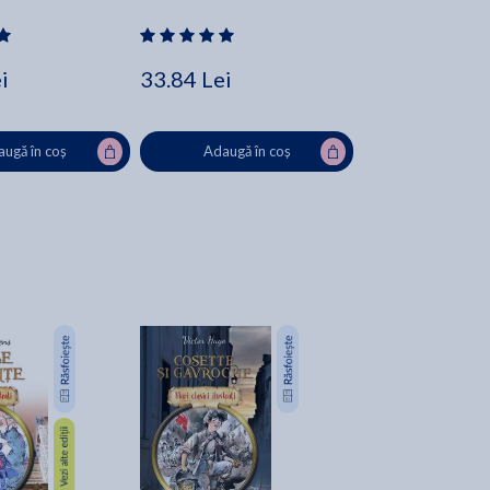
i
33.84 Lei
ugă în coș
Adaugă în coș