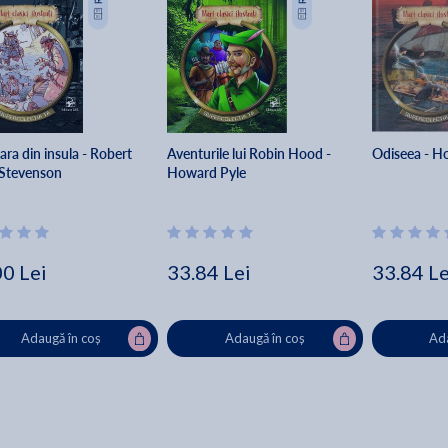
ra din insula - Robert
Aventurile lui Robin Hood -
Odiseea - H
 Stevenson
Howard Pyle
00 Lei
33.84 Lei
33.84 Le
Adaugă în coș
Adaugă în coș
Ada