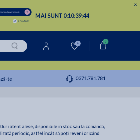
X
MAI SUNT
0:
10:
39:
42
0
0
0371.781.781
ză-te
itluri atent alese, disponibile în stoc sau la comandă,
lizată periodic, astfel încât să poți reveni oricând