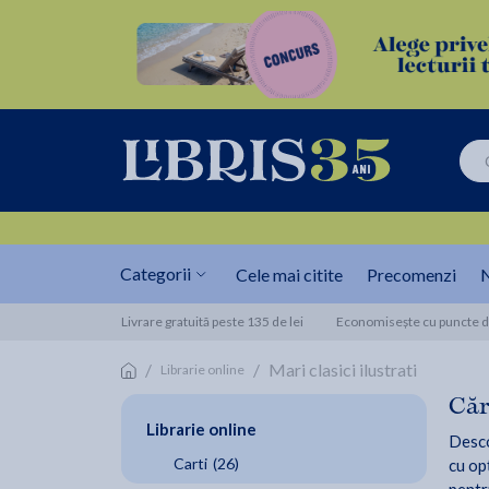
Categorii
Cele mai citite
Precomenzi
N
Livrare gratuită peste 135 de lei
Economisește cu puncte de
/
/
Mari clasici ilustrati
Librarie online
Căr
Librarie online
Descop
Carti
(26)
cu opț