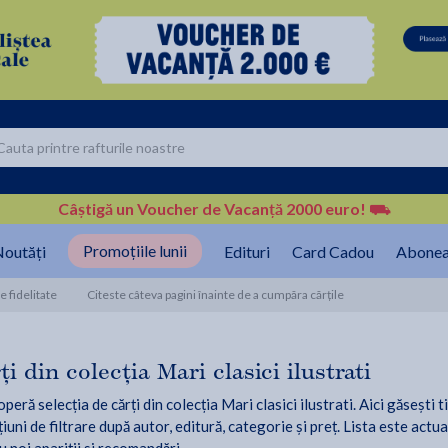
Câștigă un Voucher de Vacanță 2000 euro!
⛟
Promoțiile lunii
outăți
Edituri
Card Cadou
Abonea
 fidelitate
Citeste câteva pagini înainte de a cumpăra cărțile
ți din colecția Mari clasici ilustrati
eră selecția de cărți din colecția Mari clasici ilustrati. Aici găsești t
iuni de filtrare după autor, editură, categorie și preț. Lista este actua