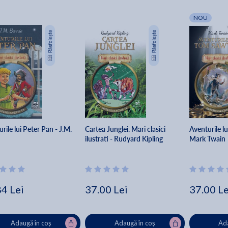
NOU
rile lui Peter Pan - J.M.
Cartea Junglei. Mari clasici
Aventurile l
ilustrati - Rudyard Kipling
Mark Twain
84 Lei
37.00 Lei
37.00 Le
Adaugă în coș
Adaugă în coș
Ada