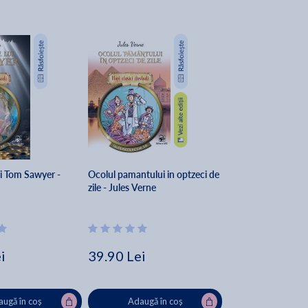
ui Tom Sawyer -
Ocolul pamantului in optzeci de
zile - Jules Verne
i
39.90 Lei
ugă în coș
Adaugă în coș