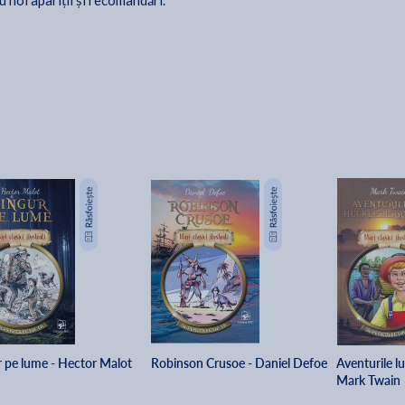
u noi apariții și recomandări.
r pe lume - Hector Malot
Robinson Crusoe - Daniel Defoe
Aventurile l
Mark Twain