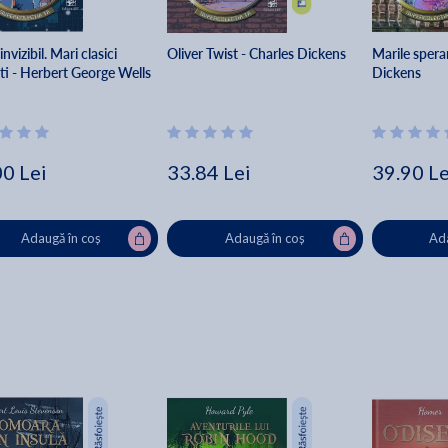
nvizibil. Mari clasici
Oliver Twist - Charles Dickens
Marile spera
ati - Herbert George Wells
Dickens
00 Lei
33.84 Lei
39.90 Le
Adaugă în coș
Adaugă în coș
Ada