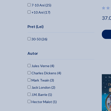
7-10 Ani (25)
+10 Ani (17)
37.
Pret (Lei)
30-50 (26)
Autor
Jules Verne (4)
Charles Dickens (4)
Mark Twain (3)
Jack London (2)
J.M. Barrie (1)
Hector Malot (1)
Herbert George Wells (1)